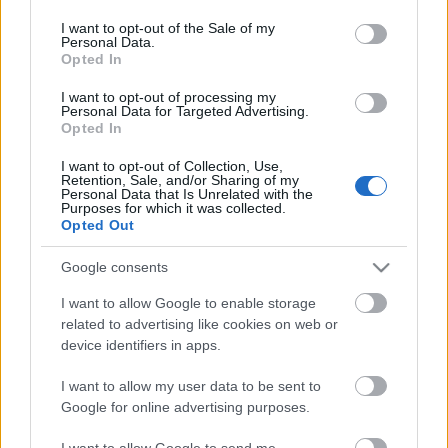
use your data for below specified purposes in below Google
tagját aligha kell bemutatni.…
consent section.
I want to opt-out of the Sale of my
Personal Data.
Opted In
Yzerman aranyat akar Kanadának
I want to opt-out of processing my
Ryan O'Brien
•
2008. október 21.
1
Personal Data for Targeted Advertising.
Opted In
Kinevezték a vancouveri téli olimpiára a kanadai
I want to opt-out of Collection, Use,
válogatott csapatvezetőjének Steve Yzermant. A
Retention, Sale, and/or Sharing of my
Personal Data that Is Unrelated with the
legendás játékos évek óta vezeti a csapatot a
Purposes for which it was collected.
világbajnokságokon. A nemzetközi szövetség is
Opted Out
terjedelmes anyagban foglalkozott az
üggyel.Néhány nappal azután, hogy az oroszok…
Google consents
I want to allow Google to enable storage
Yzerman a világbajnok élén
related to advertising like cookies on web or
device identifiers in apps.
F. Kapus
•
2008. február 05.
0
I want to allow my user data to be sent to
A 2008-as vébére a kanadai szövetség ismét Steve
Google for online advertising purposes.
Yzermant nevezte ki a felnőtt válogatott
főmenedzserévé. A legendás csatár 2007-ben
I want to allow Google to send me