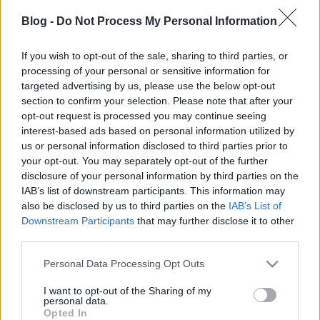
Blog -
Do Not Process My Personal Information
If you wish to opt-out of the sale, sharing to third parties, or
processing of your personal or sensitive information for
targeted advertising by us, please use the below opt-out
section to confirm your selection. Please note that after your
opt-out request is processed you may continue seeing
interest-based ads based on personal information utilized by
us or personal information disclosed to third parties prior to
your opt-out. You may separately opt-out of the further
Yzerman és Leetch is halhatatlan
disclosure of your personal information by third parties on the
lesz
IAB’s list of downstream participants. This information may
also be disclosed by us to third parties on the
IAB’s List of
stero
•
2009. június 25.
4
Downstream Participants
that may further disclose it to other
third parties.
Magyar idő szerint kedd este nyilvánosságra hozták
Please note that this website/app uses one or more Google
Personal Data Processing Opt Outs
a 2009-ben a Hírességek Csarnokába kerülő
services and may gather and store information including but
nagyságok névsorát. Igazán erős társaság jött össze
not limited to your visit or usage behaviour. You may click to
I want to opt-out of the Sharing of my
a november kilencedikén tartandó beiktatási
personal data.
grant or deny consent to Google and its third-party tags to
ünnepségre. A Hockey Hall of Fame következő öt
Opted In