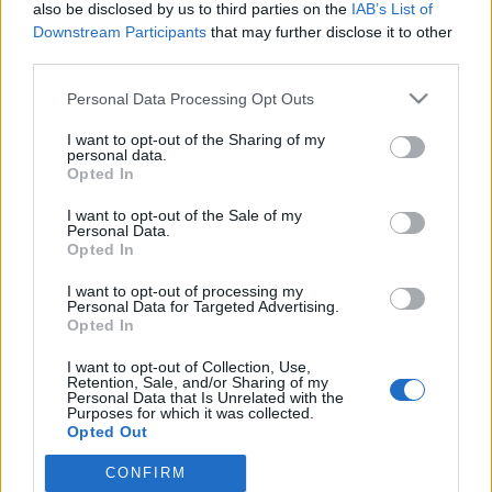
also be disclosed by us to third parties on the
IAB’s List of
A Studniczky Ferenc távozásával megüresedő elnöki
Downstream Participants
that may further disclose it to other
posztra egy jelölt van, tájékoztatta blogunkat az
third parties.
MJSZ jelölőbizottságának elnöke, Hudák János
azután, hogy péntek délelőtt személyesen is
Please note that this website/app uses one or more Google
Personal Data Processing Opt Outs
találkozott Németh Miklóssal. A Közgép Zrt. elnök-
services and may gather and store information including but
not limited to your visit or usage behaviour. You may click to
I want to opt-out of the Sharing of my
vezérigazgatója egyértelműen…
personal data.
grant or deny consent to Google and its third-party tags to
Opted In
use your data for below specified purposes in below Google
Júniusban tisztújítás lesz a
consent section.
I want to opt-out of the Sale of my
szövetségben
Personal Data.
Opted In
F. Kapus
•
2010. május 04.
13
I want to opt-out of processing my
Personal Data for Targeted Advertising.
Opted In
2010 első félévében lejár a magyar
jégkorongszövetség elnökségének és elnökének
I want to opt-out of Collection, Use,
mandátuma. A tisztújító közgyűlés időpontjáról a
Retention, Sale, and/or Sharing of my
Personal Data that Is Unrelated with the
május 10-ei elnökségi ülés dönt, a jelenlegi tervek
Purposes for which it was collected.
szerint június 14-én kerül sor a választásra. A dolgok
Opted Out
menetéről az alapszabály…
CONFIRM
Google consents