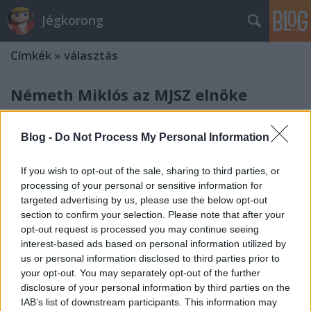
Jégkorong
Címkék
»
választás
Németh Miklós az MJSZ elnöke
kerusz
•
2010. június 11.
12
Blog -
Do Not Process My Personal Information
A mai feltételekhez képest az egyesületek számára is
határtalan lehetőségeket biztosít a tervezett
If you wish to opt-out of the sale, sharing to third parties, or
adótörvény-változtatás, mondta az
processing of your personal or sensitive information for
jégkorongszövetség közgyűlésén immár új elnökként
targeted advertising by us, please use the below opt-out
Németh Miklós. Az egyetlen jelöltet 68 szavazattal
section to confirm your selection. Please note that after your
választotta meg első…
opt-out request is processed you may continue seeing
interest-based ads based on personal information utilized by
us or personal information disclosed to third parties prior to
Németh Miklós lehet az MJSZ elnöke
your opt-out. You may separately opt-out of the further
disclosure of your personal information by third parties on the
F. Kapus
•
2010. június 05.
35
IAB’s list of downstream participants. This information may