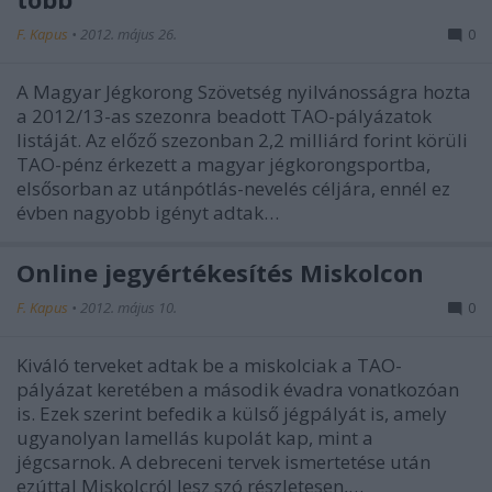
F. Kapus
•
2012. május 26.
0
A Magyar Jégkorong Szövetség nyilvánosságra hozta
a 2012/13-as szezonra beadott TAO-pályázatok
listáját. Az előző szezonban 2,2 milliárd forint körüli
TAO-pénz érkezett a magyar jégkorongsportba,
elsősorban az utánpótlás-nevelés céljára, ennél ez
évben nagyobb igényt adtak…
Online jegyértékesítés Miskolcon
F. Kapus
•
2012. május 10.
0
Kiváló terveket adtak be a miskolciak a TAO-
pályázat keretében a második évadra vonatkozóan
is. Ezek szerint befedik a külső jégpályát is, amely
ugyanolyan lamellás kupolát kap, mint a
jégcsarnok. A debreceni tervek ismertetése után
ezúttal Miskolcról lesz szó részletesen,…