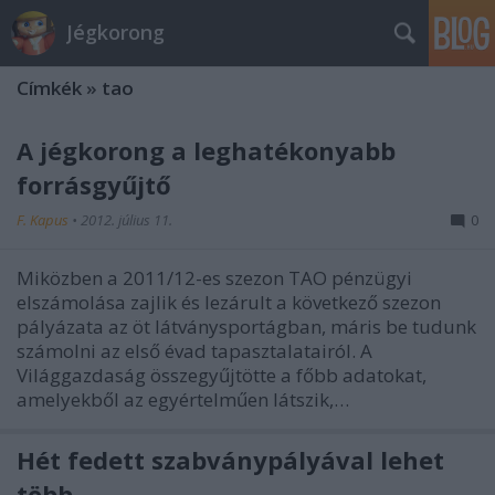
Jégkorong
Címkék
»
tao
A jégkorong a leghatékonyabb
forrásgyűjtő
F. Kapus
•
2012. július 11.
0
Miközben a 2011/12-es szezon TAO pénzügyi
elszámolása zajlik és lezárult a következő szezon
pályázata az öt látványsportágban, máris be tudunk
számolni az első évad tapasztalatairól. A
Világgazdaság összegyűjtötte a főbb adatokat,
amelyekből az egyértelműen látszik,…
Hét fedett szabványpályával lehet
több