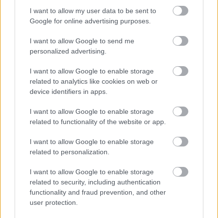
I want to allow my user data to be sent to
Az öt látványsportágban a végéhez érkezett a
Google for online advertising purposes.
társasági adó gyűjtése. A jégkorongcsapatok
számára összesen 1,88 milliárd forintot támogatást
I want to allow Google to send me
ítéltek meg, ezen kívül a szövetség is kaphat 387
personalized advertising.
milliót, így kedvenc sportágunkba soha nem látott
nagyságrendű összeg…
I want to allow Google to enable storage
related to analytics like cookies on web or
device identifiers in apps.
2,2 milliárd forint áramolhat a
jégkorongba
I want to allow Google to enable storage
related to functionality of the website or app.
F. Kapus
•
2011. október 25.
0
I want to allow Google to enable storage
"A Nemzeti Sport Intézet ugyanis a teljes pályázati
related to personalization.
anyagunkra kiadta az igazolást, mégpedig elsőként
az érintett öt szakszövetség közül – nyilatkozta
I want to allow Google to enable storage
Németh Miklós, az MJSZ elnöke az icehockey.hu
related to security, including authentication
functionality and fraud prevention, and other
oldalnak." Az öt látványcsapatsportág a nyereséges
user protection.
cégektől…