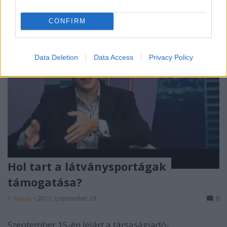
CONFIRM
Data Deletion
Data Access
Privacy Policy
Hol tart a látványsportágak
támogatása?
F. Kapus
•
2011. szeptember 29.
0
Szeptember 15-én lejárt a társaságiadó-