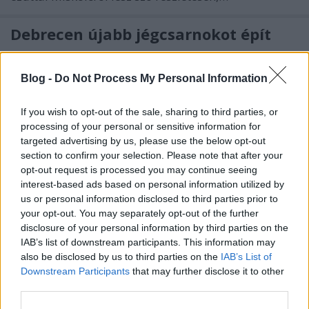
Debrecen újabb jégcsarnokot épít
F. Kapus
•
2012. május 08.
0
Blog -
Do Not Process My Personal Information
Április végén lezárult a következő szezonra
vonatkozó TAO-pályázatok beadási határideje. A
If you wish to opt-out of the sale, sharing to third parties, or
szövetséghez tucatnyi olyan pályamű érkezett,
processing of your personal or sensitive information for
amely létesítményfejlesztéssel kapcsolatos. Ha a
targeted advertising by us, please use the below opt-out
tervek megvalósulnak, akkor néhány új pályával
section to confirm your selection. Please note that after your
gazdagodik Magyarország, és még több…
opt-out request is processed you may continue seeing
interest-based ads based on personal information utilized by
us or personal information disclosed to third parties prior to
TAO-fronton teljes a káosz
your opt-out. You may separately opt-out of the further
F. Kapus
•
2012. március 30.
0
disclosure of your personal information by third parties on the
IAB’s list of downstream participants. This information may
also be disclosed by us to third parties on the
IAB’s List of
Ennél nagyobb zavart szándékosan sem kavarhatott
Downstream Participants
that may further disclose it to other
volna a kormányzat a TAO 2012/13-as pályázati
third parties.
beadási határideje körül. Az eredeti állapot szerint