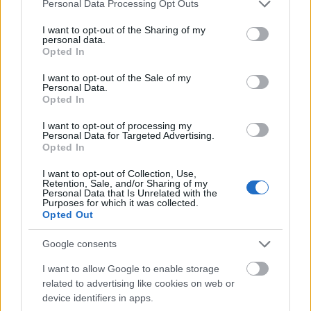
április 1-jéig kell a támogatási kérelmeket
Please note that this website/app uses one or more Google
Personal Data Processing Opt Outs
benyújtani. Mivel elseje vasárnap, ezért a szabályok
services and may gather and store information including but
szerint a következő munkanapon,…
not limited to your visit or usage behaviour. You may click to
I want to opt-out of the Sharing of my
personal data.
grant or deny consent to Google and its third-party tags to
Opted In
use your data for below specified purposes in below Google
Közeleg a 2012/13-as TAO-határidő
consent section.
I want to opt-out of the Sale of my
Personal Data.
F. Kapus
•
2012. március 12.
0
Opted In
"Alig telt el fél év, és ismét neki kell fogniuk a
I want to opt-out of processing my
Personal Data for Targeted Advertising.
sportszervezeteknek a sporttámogatási kérelmek
Opted In
elkészítésébe, már ha nem akarnak támogatás
nélkül maradni a következő évadra – áll állandó
I want to opt-out of Collection, Use,
Retention, Sale, and/or Sharing of my
szakértőnk, Radnai Károly és a Sportax Zrt.
Personal Data that Is Unrelated with the
blogunkhoz eljuttatott…
Purposes for which it was collected.
Opted Out
Google consents
Látványsportágak támogatási
I want to allow Google to enable storage
hajrája
related to advertising like cookies on web or
F. Kapus
•
2011. december 14.
0
device identifiers in apps.