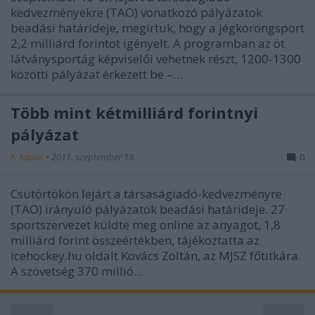
kedvezményekre (TAO) vonatkozó pályázatok
beadási határideje, megírtuk, hogy a jégkorongsport
2,2 milliárd forintot igényelt. A programban az öt
látványsportág képviselői vehetnek részt, 1200-1300
közötti pályázat érkezett be –…
Több mint kétmilliárd forintnyi
pályázat
F. Kapus
•
2011. szeptember 18.
0
Csütörtökön lejárt a társaságiadó-kedvezményre
(TAO) irányuló pályázatok beadási határideje. 27
sportszervezet küldte meg online az anyagot, 1,8
milliárd forint összeértékben, tájékoztatta az
icehockey.hu oldalt Kovács Zoltán, az MJSZ főtitkára.
A szövetség 370 millió…