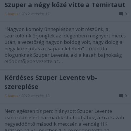
Szuper a négy közé vitte a Temirtaut
F. Kapus
•
2012. március 17.
0
"Nagyon komoly ünneplésben volt részünk, a
szurkolóink őrjöngtek az idegenben megnyert meccs
után, a vezetőség nagyon boldog volt, nagy dolog a
négy közé jutás a csapat életében" – mondta
blogunknak Szuper Levente, aki a kazah bajnokság
elődöntőjébe vezette az…
Kérdéses Szuper Levente vb-
szereplése
F. Kapus
•
2012. március 12.
0
Nem egészen tíz perc hiányzott Szuper Levente
zsinórban elért harmadik shutoutjához, ám a kazah
negyeddöntő második meccsén a vendég HK
Asztana az 51. percben 1-1-re módosította az