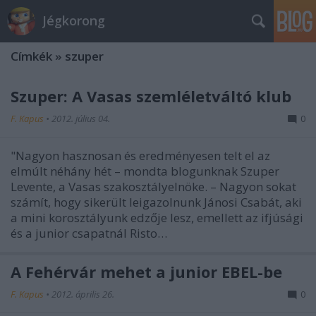
Jégkorong
Címkék
»
szuper
Szuper: A Vasas szemléletváltó klub
F. Kapus
•
2012. július 04.
0
"Nagyon hasznosan és eredményesen telt el az
elmúlt néhány hét – mondta blogunknak Szuper
Levente, a Vasas szakosztályelnöke. – Nagyon sokat
számít, hogy sikerült leigazolnunk Jánosi Csabát, aki
a mini korosztályunk edzője lesz, emellett az ifjúsági
és a junior csapatnál Risto…
A Fehérvár mehet a junior EBEL-be
F. Kapus
•
2012. április 26.
0