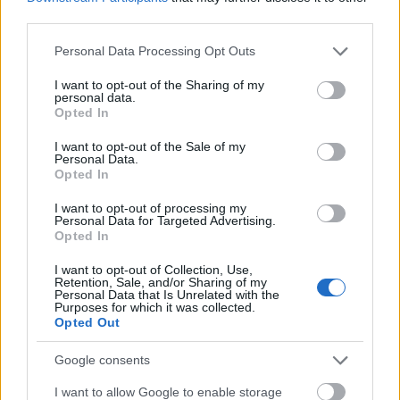
képest az alapszakaszt jelentős fölénnyel nyerő
third parties.
Bejbarisz négyszer is csak egy góllal verte Szuper
Leventééket, a négyből háromszor…
Please note that this website/app uses one or more Google
Personal Data Processing Opt Outs
services and may gather and store information including but
not limited to your visit or usage behaviour. You may click to
I want to opt-out of the Sharing of my
personal data.
grant or deny consent to Google and its third-party tags to
Opted In
use your data for below specified purposes in below Google
consent section.
I want to opt-out of the Sale of my
Personal Data.
Opted In
I want to opt-out of processing my
Personal Data for Targeted Advertising.
Opted In
I want to opt-out of Collection, Use,
Retention, Sale, and/or Sharing of my
Personal Data that Is Unrelated with the
Purposes for which it was collected.
Opted Out
Google consents
I want to allow Google to enable storage