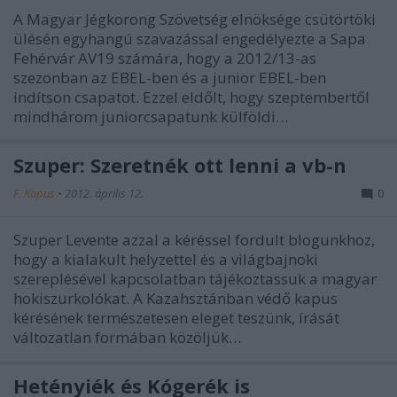
A Magyar Jégkorong Szövetség elnöksége csütörtöki
ülésén egyhangú szavazással engedélyezte a Sapa
Fehérvár AV19 számára, hogy a 2012/13-as
szezonban az EBEL-ben és a junior EBEL-ben
indítson csapatot. Ezzel eldőlt, hogy szeptembertől
mindhárom juniorcsapatunk külföldi…
Szuper: Szeretnék ott lenni a vb-n
F. Kapus
•
2012. április 12.
0
Szuper Levente azzal a kéréssel fordult blogunkhoz,
hogy a kialakult helyzettel és a világbajnoki
szereplésével kapcsolatban tájékoztassuk a magyar
hokiszurkolókat. A Kazahsztánban védő kapus
kérésének természetesen eleget teszünk, írását
változatlan formában közöljük…
Hetényiék és Kógerék is