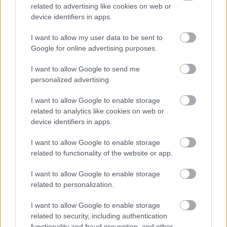
related to advertising like cookies on web or
device identifiers in apps.
Börleszkbe illő góllal söpörtek
I want to allow my user data to be sent to
Hetényiék
Google for online advertising purposes.
F. Kapus
•
2012. március 29.
0
I want to allow Google to send me
personalized advertising.
4-0-ra verte a bajnoki címvédőt az alapszakasz-
hatodik Jokerit. Az SM-liiga rájátszásában Hetényi
I want to allow Google to enable storage
Zoltán végig a csapatban volt, de jégre nem lépett,
related to analytics like cookies on web or
mert az első számú kapus, Eero Kilpelainen
device identifiers in apps.
félelmetes formában védte végig a playoff eddigi
négy mérkőzését. A szerdai…
I want to allow Google to enable storage
related to functionality of the website or app.
I want to allow Google to enable storage
Hári két góljával final fourba jutott a
related to personalization.
Modo
I want to allow Google to enable storage
F. Kapus
•
2012. március 25.
0
related to security, including authentication
functionality and fraud prevention, and other