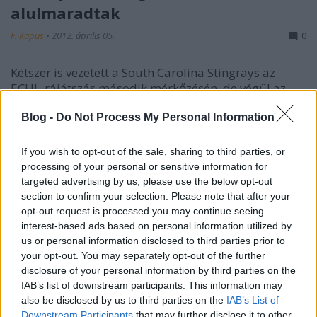
alulmaradtak
F. Kapus
•
2012. április 05.
0
Kétszer is vezetett a South Carolina Stingrays az
ECHL-rájátszás második mérkőzésén, de végül az
utolsó két percben a vendég Gwinnett Gladiators
Blog -
Do Not Process My Personal Information
nyerni tudott Kóger Dánielékkel szemben. A 3-2-re
végződött meccsen a magyar csatár a vereség
ellenére +1-gyel zárt, pontot nem…
If you wish to opt-out of the sale, sharing to third parties, or
processing of your personal or sensitive information for
targeted advertising by us, please use the below opt-out
Szuperék a legpechesebbek a
section to confirm your selection. Please note that after your
rájátszásban
opt-out request is processed you may continue seeing
interest-based ads based on personal information utilized by
F. Kapus
•
2012. március 30.
0
us or personal information disclosed to third parties prior to
your opt-out. You may separately opt-out of the further
Az Arisztan Temirtaut esélytelennek tartották a
disclosure of your personal information by third parties on the
kazah bajnokság elődöntőjében az ország legjobb
IAB’s list of downstream participants. This information may
csapatával, a Bejbarisz Atirauval szemben. Ehhez
also be disclosed by us to third parties on the
IAB’s List of
Downstream Participants
that may further disclose it to other