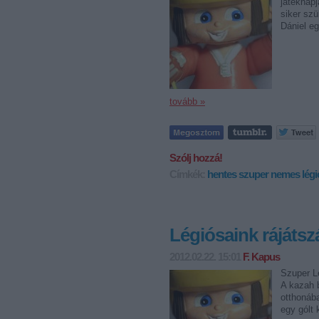
játéknap
siker szü
Dániel eg
tovább »
Szólj hozzá!
Címkék:
hentes
szuper
nemes
lég
Légiósaink rájátszá
2012.02.22. 15:01
F. Kapus
Szuper L
A kazah 
otthonába
egy gólt