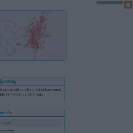
égkorong
világ legjobb sportja a határokon innen
túl, és mindenütt, ahol van.
eresés