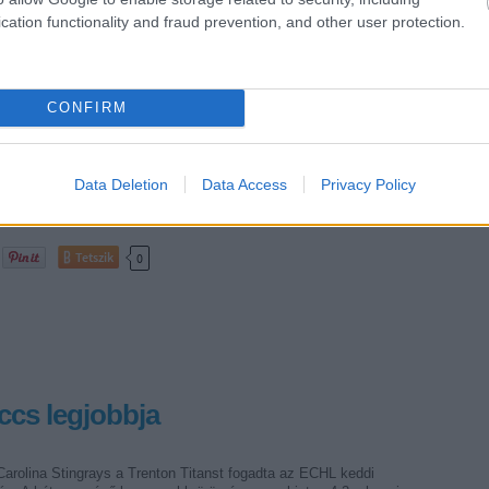
cation functionality and fraud prevention, and other user protection.
a élvonal negyeddöntőiben a második meccseket játszották
ismét a felső ágról érkezettek voltak otthon. A Rouen kis híján a
hazai meccsét is elvesztette az Amiens-nel szemben, de a
ban az EBEL-ből jól ismert Teemu Elomo és Jean Philippe Pare…
CONFIRM
Data Deletion
Data Access
Privacy Policy
Tetszik
0
ccs legjobbja
Carolina Stingrays a Trenton Titanst fogadta az ECHL keddi