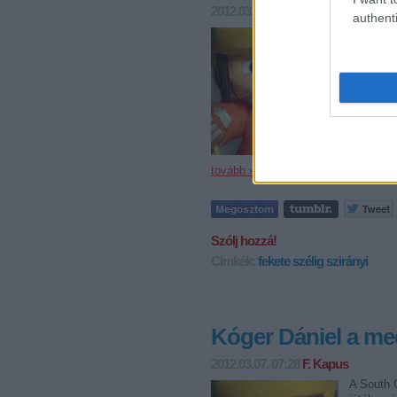
2012.03.08. 09:08
F. Kapus
authenti
A franci
szerdán, 
második 
végjáték
tovább »
Szólj hozzá!
Címkék:
fekete
szélig
szirányi
Kóger Dániel a me
2012.03.07. 07:28
F. Kapus
A South 