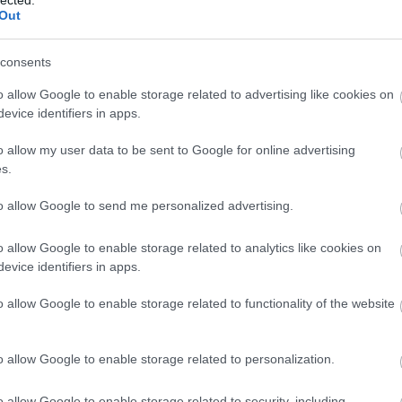
Out
 egy pontja is kevés volt
consents
ktor eredményes játéka ellenére 4-2-re kapott ki a francia
ntőben Angers-ban a Briancon. A magyar hátvéd lőtte csapata első
o allow Google to enable storage related to advertising like cookies on
0 után, majd egy gólpasszal újból egy gólra hozta fel csapatát, de
evice identifiers in apps.
 volt, sorozatban második vereség lett a vége. Ez…
o allow my user data to be sent to Google for online advertising
s.
to allow Google to send me personalized advertising.
o allow Google to enable storage related to analytics like cookies on
Tetszik
0
evice identifiers in apps.
o allow Google to enable storage related to functionality of the website
er
o allow Google to enable storage related to personalization.
lt lőtt
o allow Google to enable storage related to security, including