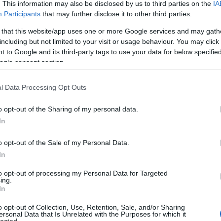
. This information may also be disclosed by us to third parties on the
IA
Participants
that may further disclose it to other third parties.
E
 that this website/app uses one or more Google services and may gath
idénye is véget ért
including but not limited to your visit or usage behaviour. You may click 
 to Google and its third-party tags to use your data for below specifi
ogle consent section.
a negyeddöntőben kiesett a Briancon, az Angers a negyedik
-2-re nyerte, így 3-1 arányban bizonyult jobbnak Szélig
ál. Két válogatott hátvédünk, Szélig Viktor és Szirányi Bence
l Data Processing Opt Outs
 kezdve készülhet a válogatott vb előtti edzőtáborába, akárcsak
o opt-out of the Sharing of my personal data.
In
o opt-out of the Sale of my Personal Data.
In
Tetszik
0
to opt-out of processing my Personal Data for Targeted
ing.
In
lig
kóger
szirányi
o opt-out of Collection, Use, Retention, Sale, and/or Sharing
ersonal Data that Is Unrelated with the Purposes for which it
lected.