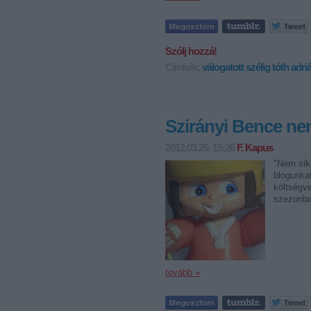
Szólj hozzá!
Címkék:
válogatott
szélig
tóth adri
Szirányi Bence ne
2012.03.20. 15:26
F. Kapus
"Nem sike
blogunkat
költségve
szezonba
tovább »