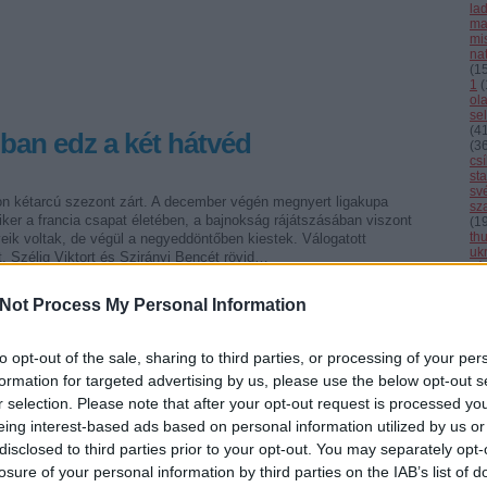
la
ma
mi
nat
(
1
1
(
ol
se
(
4
ban edz a két hátvéd
(
3
cs
st
sv
on kétarcú szezont zárt. A december végén megnyert ligakupa
sz
ker a francia csapat életében, a bajnokság rájátszásában viszont
(
1
th
veik voltak, de végül a negyeddöntőben kiestek. Válogatott
uk
, Szélig Viktort és Szirányi Bencét rövid…
vál
vb
vi
Not Process My Personal Information
Cí
to opt-out of the sale, sharing to third parties, or processing of your per
F
formation for targeted advertising by us, please use the below opt-out s
r selection. Please note that after your opt-out request is processed y
Tetszik
0
eing interest-based ads based on personal information utilized by us or
disclosed to third parties prior to your opt-out. You may separately opt-
losure of your personal information by third parties on the IAB’s list of