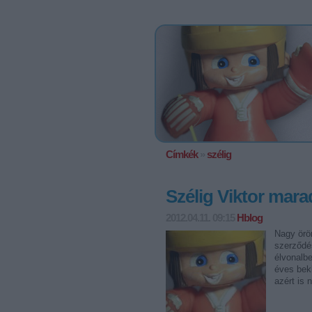
Címkék
»
szélig
Szélig Viktor mar
2012.04.11. 09:15
Hblog
Nagy örö
szerződés
élvonalbe
éves bek
azért is