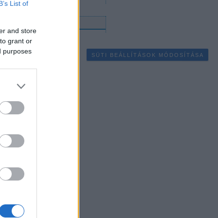
B’s List of
gyéb
er and store
to grant or
ed purposes
SÜTI BEÁLLÍTÁSOK MÓDOSÍTÁSA