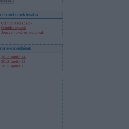
nnen mehetnek tovább
Utánpótláscsapatok
Felnőttcsapatok
Jégcsarnokok és jégpályák
nline közvetítések
2012. április 14.
2012. április 12.
2012. április 11.