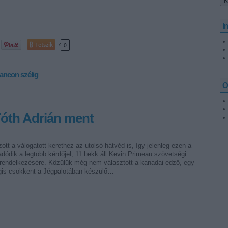
I
Tetszik
0
iancon
szélig
O
 Tóth Adrián ment
ott a válogatott kerethez az utolsó hátvéd is, így jelenleg ezen a
dódik a legtöbb kérdőjel, 11 bekk áll Kevin Primeau szövetségi
 rendelkezésére. Közülük még nem választott a kanadai edző, egy
gis csökkent a Jégpalotában készülő…