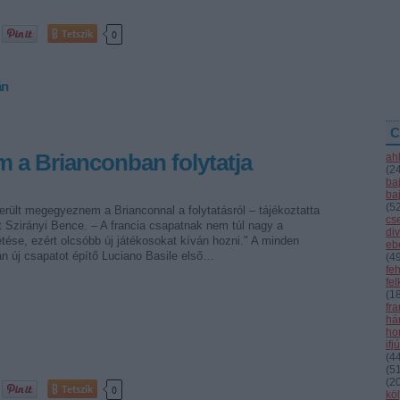
Tetszik
0
án
C
m a Brianconban folytatja
ah
(
2
ba
ba
(
5
rült megegyeznem a Brianconnal a folytatásról – tájékoztatta
cs
 Szirányi Bence. – A francia csapatnak nem túl nagy a
div
tése, ezért olcsóbb új játékosokat kíván hozni." A minden
eb
n új csapatot építő Luciano Basile első…
(
4
fe
fe
(
1
fr
hár
ho
ifj
(
4
(
5
(
2
Tetszik
0
kö