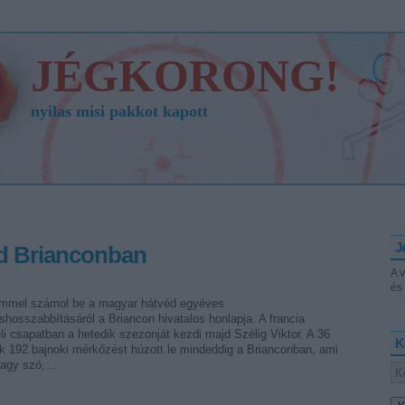
JÉGKORONG!
nyilas misi pakkot kapott
J
ad Brianconban
A 
és 
mmel számol be a magyar hátvéd egyéves
hosszabbításáról a Briancon hivatalos honlapja. A francia
li csapatban a hetedik szezonját kezdi majd Szélig Viktor. A 36
K
k 192 bajnoki mérkőzést húzott le mindeddig a Brianconban, ami
 nagy szó,…