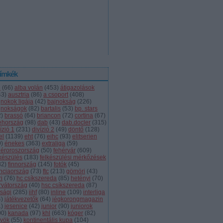
ímkék
l
(
66
)
alba volán
(
453
)
átigazolások
43
)
ausztria
(
86
)
a csoport
(
408
)
jnokok ligája
(
42
)
bajnokság
(
226
)
jnokságok
(
82
)
bartalis
(
53
)
bp. stars
2
)
brassó
(
64
)
briancon
(
72
)
cortina
(
67
)
ehország
(
98
)
dab
(
43
)
dab.docler
(
315
)
ízió 1
(
231
)
divízió 2
(
49
)
döntő
(
128
)
el
(
1139
)
eht
(
76
)
eihc
(
93
)
elitserien
9
)
énekes
(
363
)
extraliga
(
59
)
héroroszország
(
50
)
fehérvár
(
609
)
lkészülés
(
183
)
felkészülési mérkőzések
82
)
finnország
(
145
)
fotók
(
45
)
anciaország
(
73
)
ftc
(
213
)
gömöri
(
43
)
i
(
76
)
hc csíkszereda
(
85
)
hetényi
(
70
)
rvátország
(
40
)
hsc csíkszereda
(
87
)
úsági
(
285
)
iihf
(
80
)
inline
(
109
)
interliga
4
)
játékvezetők
(
64
)
jégkorongmagazin
1
)
jesenice
(
42
)
junior
(
90
)
juniorok
00
)
kanada
(
97
)
khl
(
663
)
kóger
(
82
)
lyök
(
55
)
kontinentális kupa
(
104
)