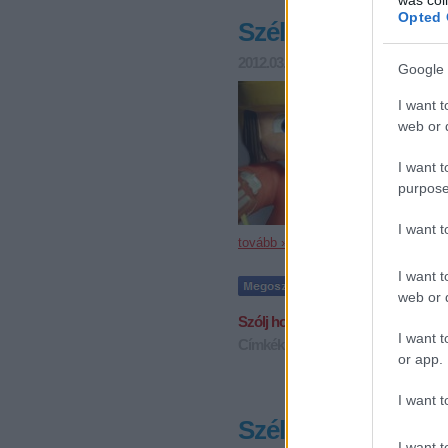
Opted 
Szélig két és Kóger
2012.03.10. 10:15
F. Kapus
Google 
Szélig Vi
negyeddö
I want t
gólját 2-
web or d
ez kevés
I want t
purpose
I want 
tovább »
I want t
web or d
Szólj hozzá!
I want t
Címkék:
hentes
légiósok
szélig
kóg
or app.
I want t
Szélig és Fekete gó
I want t