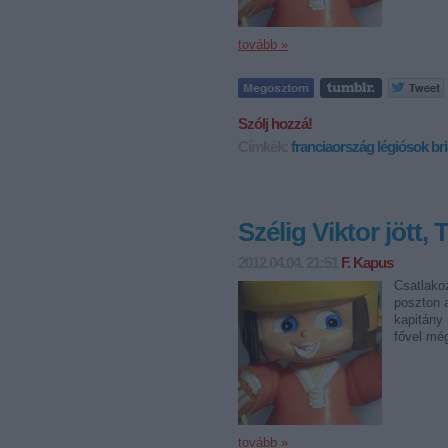
tovább »
Szólj hozzá!
Címkék:
franciaország
légiósok
br
Szélig Viktor jött,
2012.04.04. 21:51
F. Kapus
Csatlakoz
poszton a
kapitány
fővel mé
tovább »