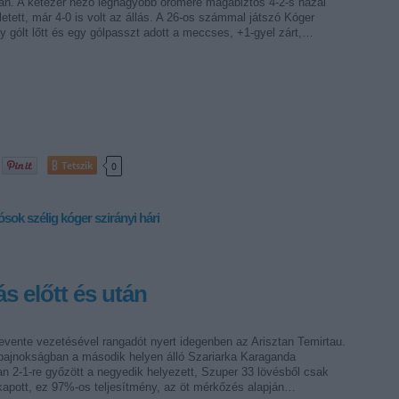
ján. A kétezer néző legnagyobb örömére magabiztos 4-2-s hazai
letett, már 4-0 is volt az állás. A 26-os számmal játszó Kóger
y gólt lőtt és egy gólpasszt adott a meccses, +1-gyel zárt,…
Tetszik
0
iósok
szélig
kóger
szirányi
hári
s előtt és után
evente vezetésével rangadót nyert idegenben az Arisztan Temirtau.
bajnokságban a második helyen álló Szariarka Karaganda
n 2-1-re győzött a negyedik helyezett, Szuper 33 lövésből csak
 kapott, ez 97%-os teljesítmény, az öt mérkőzés alapján…