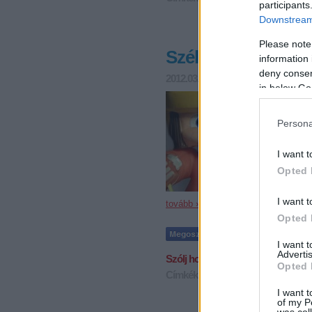
participants
Downstream 
Please note
Szélig és Szirányi 
information 
deny consent
2012.03.11. 09:12
F. Kapus
in below Go
A franci
meccset 5
Viktorékn
Persona
mostantól
a…
I want t
Opted 
I want t
tovább »
Opted 
I want 
Advertis
Szólj hozzá!
Opted 
Címkék:
fekete
szuper
légiósok
szé
I want t
of my P
was col