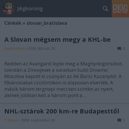
Jégkorong
Címkék
»
slovan_bratislava
A Slovan mégsem megy a KHL-be
kovacsistvan
•
2009. február 20.
0
Kedden az Avangard lepte meg a Magnyitogorszkot,
szerdán a Zinovjevet a soraiban tudó Dinamo
Moszkva kapott ki csúnyán az Ak Barsz Kazanytól. A
fővárosiakat csütörtökön is alaposan elverték. A
másik három tergnapi meccsen szintén az nyert,
akinek jobban kell a három pont a…
NHL-sztárok 200 km-re Budapesttől
F. Kapus
•
2008. szeptember 30.
1