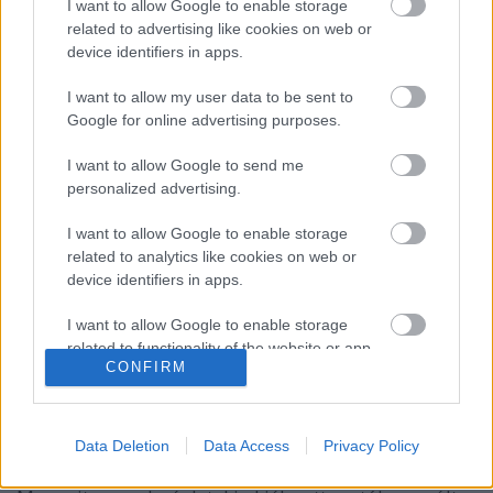
I want to allow Google to enable storage
related to advertising like cookies on web or
Drogcsempész a szomszédban
device identifiers in apps.
F. Kapus
•
2008. február 02.
2
I want to allow my user data to be sent to
Google for online advertising purposes.
Az idei hokiszezon egyik negatív szenzációját Jere
Karalahti kábítószeres ügye jelentette. A 32 éves
I want to allow Google to send me
hátvéd a mérkőzések mellett már tágyalásokra is jár.
personalized advertising.
Utazásait nehezíteni fogja, hogy a Slovan Bratislava
csapatához szerződött.A bajnokságot hatalmas
I want to allow Google to enable storage
fölénnyel vezető…
related to analytics like cookies on web or
device identifiers in apps.
Az orosz és a cseh bajnok a döntőben
I want to allow Google to enable storage
related to functionality of the website or app.
F. Kapus
•
2008. január 12.
5
CONFIRM
I want to allow Google to enable storage
related to personalization.
Szombaton eldőlt, melyik csapat játssza a cseh
Sparta Praha ellen a vasárnapi döntőt a Bajnokok
Data Deletion
Data Access
Privacy Policy
I want to allow Google to enable storage
Kupájában. A jóval esélyesebb Metallurg
related to security, including authentication