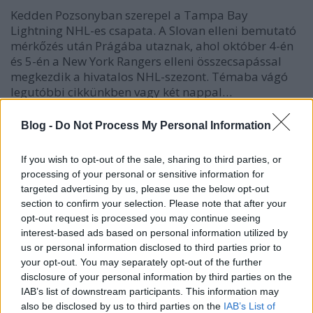
Kedden Pozsonyban szerepel a Tampa Bay
Lightning NHL-es csapata. A Slovan elleni bemutató
mérkőzés után Prágába utaznak, ahol október 4-én
és 5-én a New York Rangers elleni összecsapással
megkezdik a hivatalos NHL-szezont. Témaba vágó
legutóbbi cikkünkben vagy két nappal…
Sille Tamásék bajnokot vertek
Blog -
Do Not Process My Personal Information
F. Kapus
•
2008. szeptember 29.
0
If you wish to opt-out of the sale, sharing to third parties, or
processing of your personal or sensitive information for
A HK 36 Skalica hosszabbítás után 2-1 arányban
targeted advertising by us, please use the below opt-out
legyőzte a Slovan Bratislavát. Sille Tamás harmadik
section to confirm your selection. Please note that after your
sorosként a siker részese volt. A bekk válogatottilag
opt-out request is processed you may continue seeing
novemberre gondol. A tabellán éppen a pozsonyiak
interest-based ads based on personal information utilized by
us or personal information disclosed to third parties prior to
előtt állnak Szakolca büszkeségei, a negyedik helyen.
your opt-out. You may separately opt-out of the further
"Az eredményeink…
disclosure of your personal information by third parties on the
IAB’s list of downstream participants. This information may
Nagyon drága lesz a Slovan–Tampa
also be disclosed by us to third parties on the
IAB’s List of