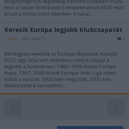
Magnyitogorszk végletekig kiélezett csatában múlta
functionality and fraud prevention, and other
felül a Slovan Bratislavát.Szentpétervárott 6500 néző
user protection.
bízott a biztos orosz sikerben. A hazai…
Keresik Európa legjobb klubcsapatát
F. Kapus
•
2008. január 11.
4
Bárhogyan nevezték az Európai Bajnokok Kupáját
(ECC), egy célja volt: eldönteni, melyik csapat a
legjobb a kontinensen. 1966–1996 között Európa
Kupa, 1997–2000 között Európai Hoki Liga néven
futott a sorozat. 2000-ben megszűnt, 2005-ben
felélesztette a nemzetközi…