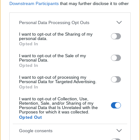
Downstream Participants
that may further disclose it to other
F. Kapus
•
2008. szeptember 03.
0
third parties.
Please note that this website/app uses one or more Google
Augusztus közepén derült ki, hogy Pozsonyba jön a
Personal Data Processing Opt Outs
services and may gather and store information including but
Tampa Bay Lightning NHL-csapata. Kedden a
not limited to your visit or usage behaviour. You may click to
I want to opt-out of the Sharing of my
jegyárakat is ismertették. Az árusítás csütörtökön
personal data.
grant or deny consent to Google and its third-party tags to
kezdődik. Mindazonáltal rohanásra semmi ok.
Opted In
use your data for below specified purposes in below Google
Egyrészt az első négy napban a bérleteseknek
consent section.
elővételi joguk lesz. Másrészt nagyon…
I want to opt-out of the Sale of my
Personal Data.
Opted In
Zednik visszatért a jégre
I want to opt-out of processing my
Personal Data for Targeted Advertising.
F. Kapus
•
2008. augusztus 13.
6
Opted In
I want to opt-out of Collection, Use,
Tizenhét egykori vagy jelenlegi szlovák NHL-játékos
Retention, Sale, and/or Sharing of my
állt ki a Slovan mai csapata ellen a kedd esti
Personal Data that Is Unrelated with the
Purposes for which it was collected.
gálamérkőzésen. A pozsonyi mérkőzés legfontosabb
Opted Out
momentuma azonban a Richard Zednik teljes
felépüléséről és visszatéréséről szóló hír volt. Szinte
Google consents
napra pontosan fél évvel…