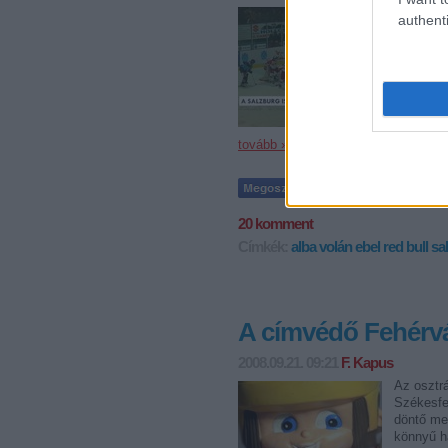
"Ilyen jól mé
authenti
bravúros bajn
nyilatkozta P
a szenzáció
tovább »
20
komment
Címkék:
alba volán
ebel
red bull s
A címvédő Fehérvá
2008.09.21. 09:21
F. Kapus
Az osztr
Székesfeh
döntő meg
könnyű ha