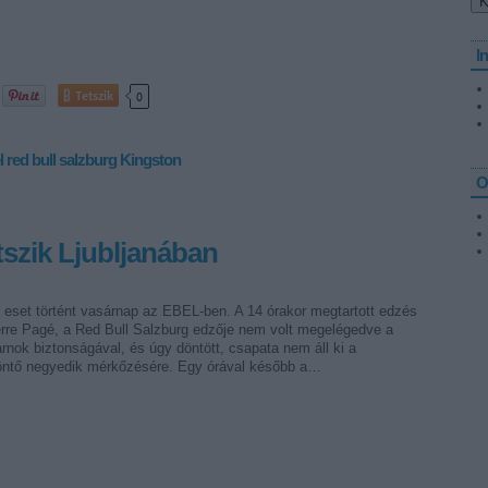
I
Tetszik
0
l
red bull salzburg
Kingston
O
tszik Ljubljanában
 eset történt vasárnap az EBEL-ben. A 14 órakor megtartott edzés
erre Pagé, a Red Bull Salzburg edzője nem volt megelégedve a
arnok biztonságával, és úgy döntött, csapata nem áll ki a
ntő negyedik mérkőzésére. Egy órával később a…