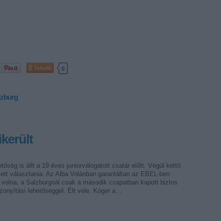
Tetszik
0
alzburg
került
tőség is állt a 19 éves juniorválogatott csatár előtt. Végül kettő
lett választania. Az Alba Volánban garantáltan az EBEL-ben
 volna, a Salzburgnál csak a második csapatban kapott biztos
izonyítási lehetőséggel. Élt vele. Kóger a…