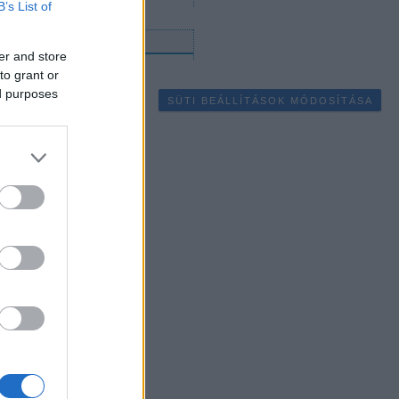
B’s List of
gyéb
er and store
to grant or
ed purposes
SÜTI BEÁLLÍTÁSOK MÓDOSÍTÁSA