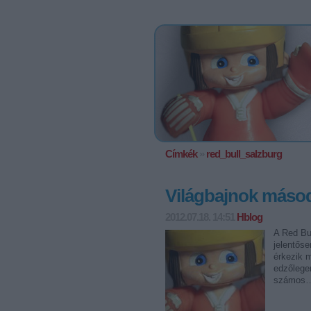
Címkék
»
red_bull_salzburg
Világbajnok máso
2012.07.18. 14:51
Hblog
A Red Bu
jelentős
érkezik 
edzőlegen
számos