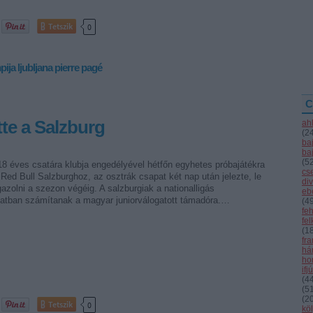
Tetszik
0
pija ljubljana
pierre pagé
C
tte a Salzburg
ah
(
2
ba
ba
(
5
8 éves csatára klubja engedélyével hétfőn egyhetes próbajátékra
cs
 Red Bull Salzburghoz, az osztrák csapat két nap után jelezte, le
div
gazolni a szezon végéig. A salzburgiak a nationalligás
eb
atban számítanak a magyar juniorválogatott támadóra.…
(
4
fe
fe
(
1
fr
hár
ho
ifj
(
4
(
5
(
2
Tetszik
0
kö