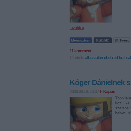
tovább »
11
komment
Címkék:
alba volán
ebel
red bull s
Kóger Dánielnek si
2008.09.19. 13:37
F. Kapus
Több lehe
közül kel
szerepelt
helyet, b