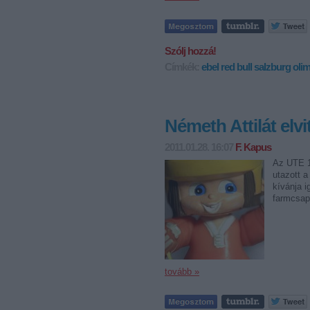
Szólj hozzá!
Címkék:
ebel
red bull salzburg
olim
Németh Attilát elvi
2011.01.28. 16:07
F. Kapus
Az UTE 1
utazott a
kívánja i
farmcsap
tovább »