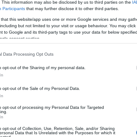
. This information may also be disclosed by us to third parties on the
IA
Participants
that may further disclose it to other third parties.
E
 that this website/app uses one or more Google services and may gath
ák juniorezüst
including but not limited to your visit or usage behaviour. You may click 
 to Google and its third-party tags to use your data for below specifi
ogle consent section.
U20-as bajnoki döntőjében 1-1-es állásnál fogadhatta a Red Bull
a Klagenfurtot. A mindent eldöntő meccset 3-2-re nyerték a
 így a bajnoki cím is az övék. A pályára lépett három magyar
l Data Processing Opt Outs
nem szerzett pontot.A KAC szerzett vezetést, majd a második…
o opt-out of the Sharing of my personal data.
In
o opt-out of the Sale of my Personal Data.
In
Tetszik
0
to opt-out of processing my Personal Data for Targeted
ing.
In
 salzburg
klagenfurt
kóger dániel
rájátszás
o opt-out of Collection, Use, Retention, Sale, and/or Sharing
ersonal Data that Is Unrelated with the Purposes for which it
lected.