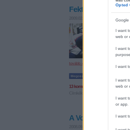
Opted 
Fekti Ádám: Renge
2009.02.23. 22:29
F. Kapus
Google 
Nemrég adtunk
egy előzetes 
I want t
Fekti Ádám ne
web or d
mutatjuk be.
I want t
purpose
tovább »
I want 
I want t
web or d
13
komment
Címkék:
ifjúsági
alba volán
red bul
I want t
or app.
A Volánnak összej
I want t
2008.09.22. 07:46
F. Kapus
I want t