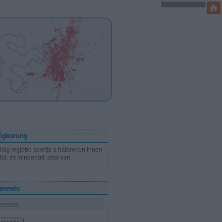
égkorong
világ legjobb sportja a határokon innen
túl, és mindenütt, ahol van.
eresés