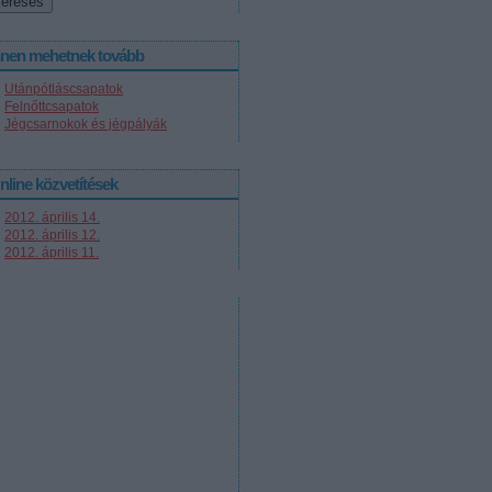
nnen mehetnek tovább
Utánpótláscsapatok
Felnőttcsapatok
Jégcsarnokok és jégpályák
nline közvetítések
2012. április 14.
2012. április 12.
2012. április 11.