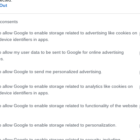
Out
teg jó játékosunk van
consents
 hírt arról, hogy két 1992-es születésű magyar játékos került fel
NHL-draftlistára. Hári János mellett a Red Bull Salzburgban játszó
o allow Google to enable storage related to advertising like cookies on
ve is szerepel az alig 150 nevet tartalmazó névsorban. Ezúttal őt
evice identifiers in apps.
 Fekti Ádám nagyon jó…
o allow my user data to be sent to Google for online advertising
s.
to allow Google to send me personalized advertising.
Tetszik
0
o allow Google to enable storage related to analytics like cookies on
evice identifiers in apps.
l salzburg
fekti ádám
o allow Google to enable storage related to functionality of the website
ött a második szenzáció
o allow Google to enable storage related to personalization.
o allow Google to enable storage related to security, including