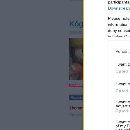
participants
Downstream 
Please note
Kógeréké az osztr
information 
deny consent
2009.03.23. 10:04
F. Kapus
in below Go
Ausztria 
Salzburg 
vendégek,
Persona
játékos 
I want t
Opted 
I want t
tovább »
Opted 
I want 
Advertis
1
komment
Opted 
Címkék:
ausztria
juniorok
red bull
I want t
of my P
was col