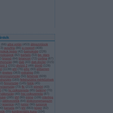
ímkék
l
(
66
)
alba volán
(
453
)
átigazolások
43
)
ausztria
(
86
)
a csoport
(
408
)
jnokok ligája
(
42
)
bajnokság
(
226
)
jnokságok
(
82
)
bartalis
(
53
)
bp. stars
2
)
brassó
(
64
)
briancon
(
72
)
cortina
(
67
)
ehország
(
98
)
dab
(
43
)
dab.docler
(
315
)
ízió 1
(
231
)
divízió 2
(
49
)
döntő
(
128
)
el
(
1139
)
eht
(
76
)
eihc
(
93
)
elitserien
9
)
énekes
(
363
)
extraliga
(
59
)
héroroszország
(
50
)
fehérvár
(
609
)
lkészülés
(
183
)
felkészülési mérkőzések
82
)
finnország
(
145
)
fotók
(
45
)
anciaország
(
73
)
ftc
(
213
)
gömöri
(
43
)
i
(
76
)
hc csíkszereda
(
85
)
hetényi
(
70
)
rvátország
(
40
)
hsc csíkszereda
(
87
)
úsági
(
285
)
iihf
(
80
)
inline
(
109
)
interliga
4
)
játékvezetők
(
64
)
jégkorongmagazin
1
)
jesenice
(
42
)
junior
(
90
)
juniorok
00
)
kanada
(
97
)
khl
(
663
)
kóger
(
82
)
lyök
(
55
)
kontinentális kupa
(
104
)