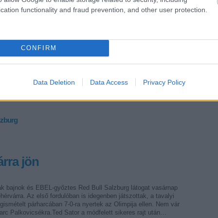
g soha nem láttam játszani az Alba Volánt" – mondta Ted Sator a
cation functionality and fraud prevention, and other user protection.
okverés után. "Ebből a mérkőzésből sokat lehet tanulni" –
ierre Page, a Red Bull Salzburg trénere. Két videót is embedeltünk
s…
CONFIRM
Data Deletion
Data Access
Privacy Policy
Tetszik
0
alzburg
rra jön
ák bajnok és EBEL-győztes Red Bull Salzburg látogat vasárnap
érvárra. Az első fordulóban is idegenben játszottak, a tavalyi
ismételt párharcában 7-0-ra nyertek az Olimpija ellen. Nem vár
rc Palkovicsékra.Ted Sator a módfelett sikeres rajt után…