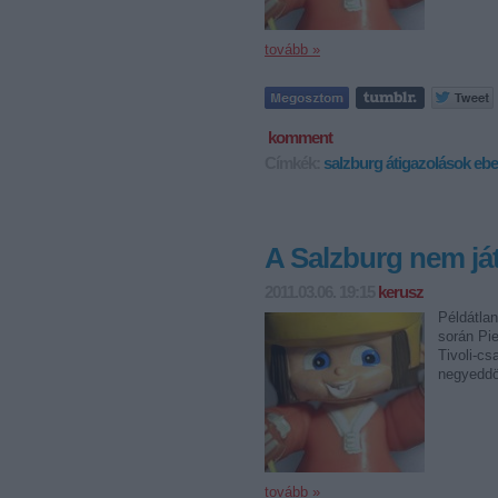
tovább »
komment
Címkék:
salzburg
átigazolások
ebe
A Salzburg nem já
2011.03.06. 19:15
kerusz
Példátlan
során Pi
Tivoli-cs
negyeddö
tovább »