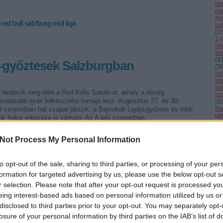
la
ma
mi
red bull salzburg
mol liga
nat
(
1
1
(
ol
se
(
4
-győztesek Salzburgban
(
3
cs
st
sv
rendezik meg idén a Red Bulls Salute-ot, amely a térség
sz
nalasabb nyári felkészülési tornája lesz. Augusztus 27. és 30.
(
1
th
t csoportban hat csapat játszik, a Bajnokok Ligája-győztes és több
uk
ok hokis érkezése is várható. Az A jelű csoportban…
vál
vb
vi
Not Process My Personal Information
Cí
to opt-out of the sale, sharing to third parties, or processing of your per
F
formation for targeted advertising by us, please use the below opt-out s
r selection. Please note that after your opt-out request is processed y
Tetszik
0
eing interest-based ads based on personal information utilized by us or
disclosed to third parties prior to your opt-out. You may separately opt-
losure of your personal information by third parties on the IAB’s list of
 salute