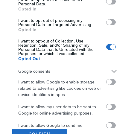
Personal Data.
D. Gromov
•
2007. december 05.
0
Opted In
I want to opt-out of processing my
Visszahívta az AHL-ből Steve Downie-t a Philadelphia
Personal Data for Targeted Advertising.
Flyers. Amint arról egyszer-kétszer már
Opted In
beszámoltunk, ebben a szezonban eddig öt
philadelphiait tiltottak el durvaság miatt. Közöttük
I want to opt-out of Collection, Use,
Retention, Sale, and/or Sharing of my
Downie volt az első, neki még az előszezonban
Personal Data that Is Unrelated with the
sikerült félig megölnie az ottawai McAmmondot…
Purposes for which it was collected.
Opted Out
Még egy ostoba philadelphiai
Google consents
D. Gromov
•
2007. december 04.
2
I want to allow Google to enable storage
related to advertising like cookies on web or
device identifiers in apps.
Ha így megy tovább, tényleg elfogy a Philadelphia
Flyers kerete. Az előszezon óta a csapat ötödik
I want to allow my user data to be sent to
játékosa durvult eltiltást érő módon. Riley Cote a
Google for online advertising purposes.
december 1-jei Dallas-meccsen szakította le kis híján
Matt Niskanen fejét, de szerencsére csak a sisak
I want to allow Google to send me
repült. Történt mindez…
personalized advertising.