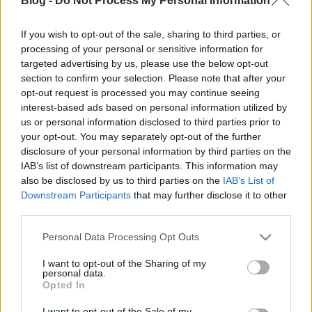
Blog -
Do Not Process My Personal Information
Kétfős küldöttségünk végre megérkezett Quebecbe,
az A csoportos világbajnokság helyszínére. Előtte
If you wish to opt-out of the sale, sharing to third parties, or
bemelegítésként megtekinthettünk egy NHL-
processing of your personal or sensitive information for
főcsoportdöntőt.Autót béreltünk, és 36 óra leforgása
targeted advertising by us, please use the below opt-out
alatt levezettünk kétezer kilométert. Philadelphiában
section to confirm your selection. Please note that after your
jártunk, ahová a…
opt-out request is processed you may continue seeing
interest-based ads based on personal information utilized by
us or personal information disclosed to third parties prior to
Tizenkét év Philadelphiában
your opt-out. You may separately opt-out of the further
disclosure of your personal information by third parties on the
Ryan O'Brien
•
2007. december 20.
0
IAB’s list of downstream participants. This information may
also be disclosed by us to third parties on the
IAB’s List of
Történetének leghosszabb szerződését kötötte a
Downstream Participants
that may further disclose it to other
Philadelphia Flyers a 22 éves Mike Richardsszal. A
third parties.
kanadai születésű hokis 12 évre kötelezte el magát,
ezalatt 69 millió dollárt kaszíroz, ami éves átlagban
Please note that this website/app uses one or more Google
Personal Data Processing Opt Outs
5,75 millió. De ki is ez a Mike Richards? Portré
services and may gather and store information including but
videóval.1985. február…
not limited to your visit or usage behaviour. You may click to
I want to opt-out of the Sharing of my
personal data.
grant or deny consent to Google and its third-party tags to
Opted In
use your data for below specified purposes in below Google
Az első gyilkos visszatér
consent section.
I want to opt-out of the Sale of my