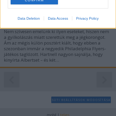
CONFIRM
Majdnem kitörte a nyakát
I want to allow Google to enable storage
related to analytics like cookies on web or
D. Gromov
•
2007. november 28.
11
Data Deletion
Data Access
Privacy Policy
device identifiers in apps.
I want to allow Google to enable storage
Nem szívesen emelünk ki ilyen eseteket, hiszen nem
related to functionality of the website or app.
a gyilkolászás miatt szerettük meg a jégkorongot.
Ám az mégis külön posztért kiált, hogy ebben a
I want to allow Google to enable storage
szezonban immár a negyedik Philadelphia Flyers-
related to personalization.
játékos taglózott. Hartnell nagyon sajnálja, hogy
kinyírta Albertset – és két…
I want to allow Google to enable storage
related to security, including authentication
functionality and fraud prevention, and other
user protection.
SÜTI BEÁLLÍTÁSOK MÓDOSÍTÁSA
mobil
|
teljes