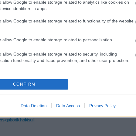
o allow Google to enable storage related to analytics like cookies on
evice identifiers in apps.
E
o allow Google to enable storage related to functionality of the website
árja a magyar fiatalokat
o allow Google to enable storage related to personalization.
aborik 2009-ben ötéves szerződést írt alá a New York Rangersszel,
37,5 millió dollárt keres ezalatt csak a jégkorongozásból.
ető, hogy október 3-án a magyar válogatott ellen is játszik majd az
o allow Google to enable storage related to security, including
zezonban és a szlovákiai világbajnokságon saját…
cation functionality and fraud prevention, and other user protection.
CONFIRM
Tetszik
0
Data Deletion
Data Access
Privacy Policy
ers
gaborik
hokisuli