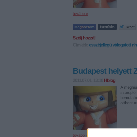
tovább »
Szólj hozzá!
Címkék:
esszéjellegű
válogatott
nh
Budapest helyett
2011.07.01. 13:18
Hblog
A meghiús
szereplő 
bemutató
otthont 
tovább »