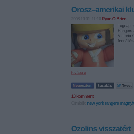
Orosz–amerikai kl
2008.10.01. 11:10
Ryan O'Brien
Tegnap m
Rangers 
Victoria
fennállá
tovább »
13
komment
Címkék:
new york rangers
magnyi
Ozolins visszatért