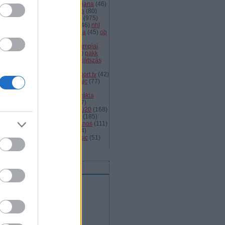
dányi
(
105
)
légiósok
(
131
)
ljubljana
(
46
)
gyarország
(
561
)
magyar kupa
(
80
)
skolc
(
187
)
mjsz
(
143
)
mol liga
(
975
)
ionalliga
(
132
)
németország
(
46
)
nhl
598
)
női
(
96
)
nők
(
127
)
norvégia
(
45
)
ob
173
)
ob i.
(
206
)
ocskay
(
107
)
aszország
(
68
)
olimpia
(
119
)
olimpiai
lejtezők
(
85
)
oroszország
(
132
)
pakk
1
)
playoff
(
137
)
primeau
(
55
)
rájátszás
60
)
románia
(
119
)
sator
(
53
)
sc
íkszereda
(
107
)
serdülő
(
78
)
sport tv
(
42
)
anley kupa
(
40
)
steaua
(
41
)
svájc
(
77
)
édország
(
161
)
szavazás
(
57
)
avazások
(
43
)
szélig
(
75
)
szlovákia
93
)
szlovénia
(
105
)
szuper
(
107
)
urston
(
43
)
u16
(
61
)
u18
(
291
)
u20
(
168
)
rajna
(
57
)
utánpótlás
(
122
)
ute
(
185
)
ogatott
(
984
)
vasas
(
53
)
vas jános
(
111
)
(
1471
)
videó
(
148
)
videók
(
494
)
lágbajnokság
(
107
)
winter classic
(
51
)
mkefelhő
eedek
RSS 2.0
bejegyzések
,
kommentek
Atom
bejegyzések
,
kommentek