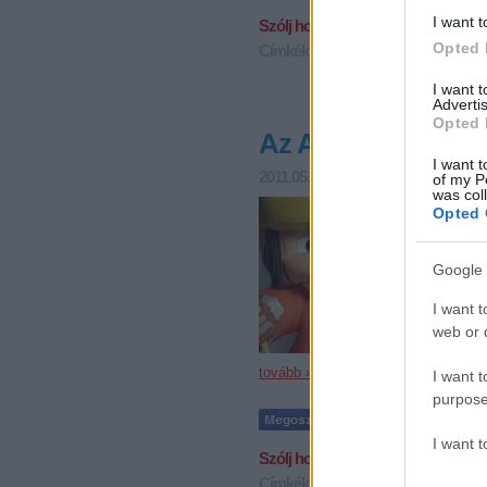
I want t
Szólj hozzá!
Opted 
Címkék:
aréna
new york rangers
m
I want 
Advertis
Opted 
Az Aréna miatt bu
I want t
2011.05.25. 17:45
F. Kapus
of my P
was col
Egy hete 
Opted 
érkezne,
Már akkor
megoldód
Google 
I want t
web or d
tovább »
I want t
purpose
I want 
Szólj hozzá!
Címkék:
magyarország
válogatott