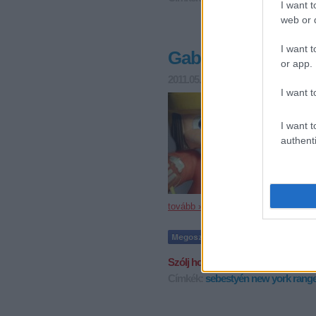
I want t
web or d
I want t
Gaborik magyarul v
or app.
2011.05.19. 19:21
hokikori
I want t
Marian G
összesen 
Elképzelh
I want t
elmúlt s
authenti
tovább »
Szólj hozzá!
Címkék:
sebestyén
new york rang