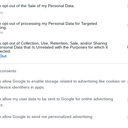
la
o opt-out of the Sale of my Personal Data.
ma
mi
In
jsz
nat
(
1
1
(
to opt-out of processing my Personal Data for Targeted
ol
ing.
se
In
(
4
kik a Rangers-meccs?
(
3
cs
o opt-out of Collection, Use, Retention, Sale, and/or Sharing
st
ersonal Data that Is Unrelated with the Purposes for which it
sv
lected.
vált nyilvánossá a hír, miszerint a New York Rangers Budapestre
sz
Out
 és felkészülési mérkőzésen megmérkőzne a magyar válogatottal.
(
1
th
 jeleztük, még semmi sem végleges, egy hét alatt derülhet ki,
uk
ik-e minden nyitott kérdés, hogy aláírhassák a…
vál
consents
vb
vi
o allow Google to enable storage related to advertising like cookies on
Cí
evice identifiers in apps.
F
o allow my user data to be sent to Google for online advertising
s.
Tetszik
0
to allow Google to send me personalized advertising.
nhl
aréna
new york rangers
mjsz
borbély lajos