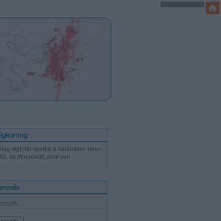
égkorong
világ legjobb sportja a határokon innen
túl, és mindenütt, ahol van.
eresés