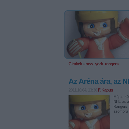
Címkék
»
new_york_rangers
Az Aréna ára, az 
2011.10.04. 13:30
F. Kapus
Május kö
NHL és a
Rangers 
szomorú 