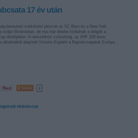
ubcsata 17 év után
ég bemutató mérkőzést játszott az SC Bern és a New York
a svájci fővárosban, de ma már élesbe fordulnak a dolgok a
 Cup döntőjében. A nemzetközi szövetség, az IIHF 100 éves
sa alkalmából alapított Victoria Kupáért a Bajnokcsapatok Európa…
Tetszik
0
togorszk
victoria cup