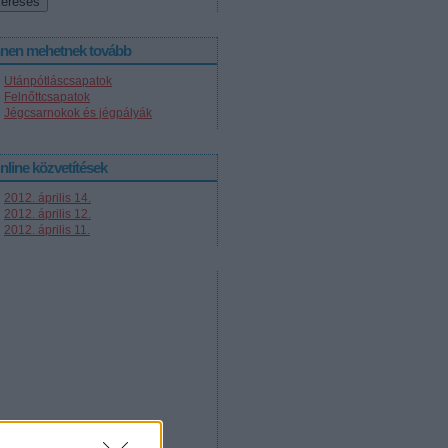
nnen mehetnek tovább
Utánpótláscsapatok
Felnőttcsapatok
Jégcsarnokok és jégpályák
nline közvetítések
2012. április 14.
2012. április 12.
2012. április 11.