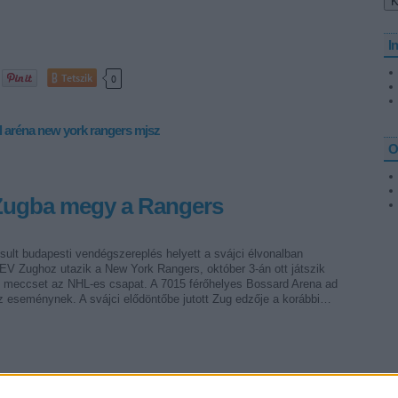
I
Tetszik
0
l
aréna
new york rangers
mjsz
O
 Zugba megy a Rangers
ult budapesti vendégszereplés helyett a svájci élvonalban
EV Zughoz utazik a New York Rangers, október 3-án ott játszik
 meccset az NHL-es csapat. A 7015 férőhelyes Bossard Arena ad
az eseménynek. A svájci elődöntőbe jutott Zug edzője a korábbi…