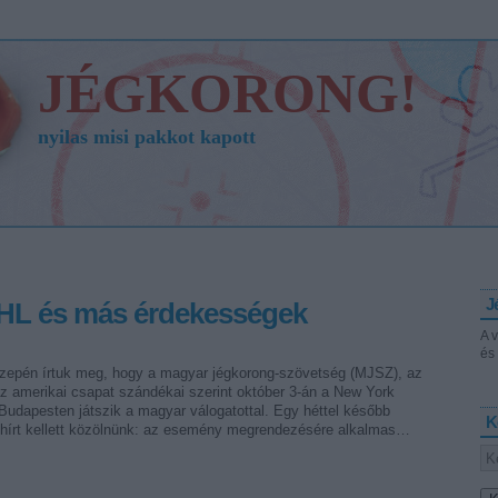
JÉGKORONG!
nyilas misi pakkot kapott
J
NHL és más érdekességek
A 
és 
zepén írtuk meg, hogy a magyar jégkorong-szövetség (MJSZ), az
z amerikai csapat szándékai szerint október 3-án a New York
Budapesten játszik a magyar válogatottal. Egy héttel később
K
hírt kellett közölnünk: az esemény megrendezésére alkalmas…