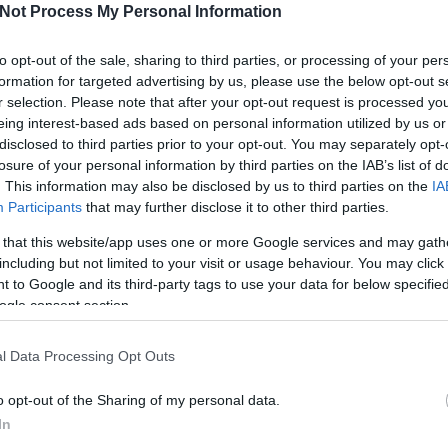
Not Process My Personal Information
Tetszik
0
to opt-out of the sale, sharing to third parties, or processing of your per
formation for targeted advertising by us, please use the below opt-out s
rs
zug
nyr
r selection. Please note that after your opt-out request is processed y
eing interest-based ads based on personal information utilized by us or
disclosed to third parties prior to your opt-out. You may separately opt-
C
losure of your personal information by third parties on the IAB’s list of
-meccs
ah
. This information may also be disclosed by us to third parties on the
IA
(
2
ba
Participants
that may further disclose it to other third parties.
us
ba
(
5
 Jégkorong Szövetség az utóbbi napokban – ahogy az a sajtóban
 that this website/app uses one or more Google services and may gath
cs
ágot látott – intenzív tárgyalásokat folytatott az NHL illetékeseivel a
div
including but not limited to your visit or usage behaviour. You may click 
 Rangers budapesti vendégjátékáról – olvasható az MJSZ
eb
 to Google and its third-party tags to use your data for below specifi
nyében, amely így…
(
4
fe
ogle consent section.
fe
(
1
fr
l Data Processing Opt Outs
hár
ho
ifj
o opt-out of the Sharing of my personal data.
(
4
(
5
In
(
2
Tetszik
0
kö