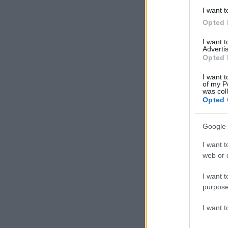
I want t
Opted 
I want 
Advertis
Opted 
I want t
of my P
was col
Opted 
Google 
I want t
web or d
I want t
purpose
I want 