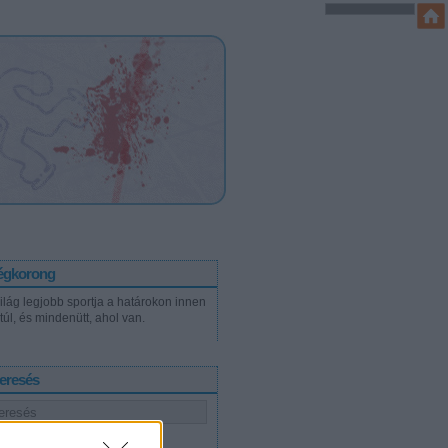
égkorong
világ legjobb sportja a határokon innen
túl, és mindenütt, ahol van.
eresés