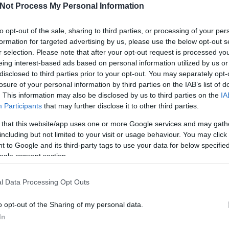
Not Process My Personal Information
I
to opt-out of the sale, sharing to third parties, or processing of your per
formation for targeted advertising by us, please use the below opt-out s
Tetszik
0
r selection. Please note that after your opt-out request is processed y
eing interest-based ads based on personal information utilized by us or
disclosed to third parties prior to your opt-out. You may separately opt-
ki
maklári
pleszkán
losure of your personal information by third parties on the IAB’s list of
O
. This information may also be disclosed by us to third parties on the
IA
Participants
that may further disclose it to other third parties.
SÜTI BEÁLLÍTÁSOK MÓDOSÍTÁSA
 that this website/app uses one or more Google services and may gath
including but not limited to your visit or usage behaviour. You may click 
 to Google and its third-party tags to use your data for below specifi
ogle consent section.
l Data Processing Opt Outs
o opt-out of the Sharing of my personal data.
In