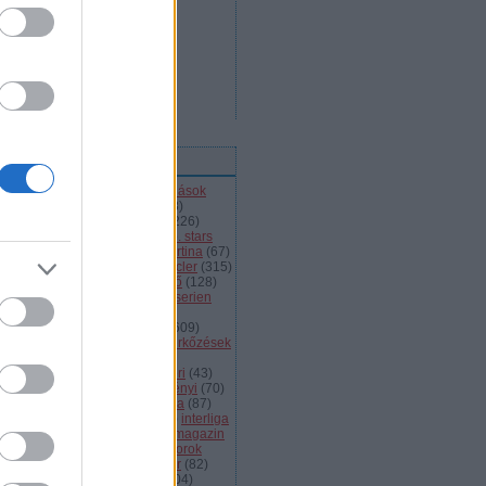
ímkék
l
(
66
)
alba volán
(
453
)
átigazolások
43
)
ausztria
(
86
)
a csoport
(
408
)
jnokok ligája
(
42
)
bajnokság
(
226
)
jnokságok
(
82
)
bartalis
(
53
)
bp. stars
2
)
brassó
(
64
)
briancon
(
72
)
cortina
(
67
)
ehország
(
98
)
dab
(
43
)
dab.docler
(
315
)
ízió 1
(
231
)
divízió 2
(
49
)
döntő
(
128
)
el
(
1139
)
eht
(
76
)
eihc
(
93
)
elitserien
9
)
énekes
(
363
)
extraliga
(
59
)
héroroszország
(
50
)
fehérvár
(
609
)
lkészülés
(
183
)
felkészülési mérkőzések
82
)
finnország
(
145
)
fotók
(
45
)
anciaország
(
73
)
ftc
(
213
)
gömöri
(
43
)
i
(
76
)
hc csíkszereda
(
85
)
hetényi
(
70
)
rvátország
(
40
)
hsc csíkszereda
(
87
)
úsági
(
285
)
iihf
(
80
)
inline
(
109
)
interliga
4
)
játékvezetők
(
64
)
jégkorongmagazin
1
)
jesenice
(
42
)
junior
(
90
)
juniorok
00
)
kanada
(
97
)
khl
(
663
)
kóger
(
82
)
lyök
(
55
)
kontinentális kupa
(
104
)