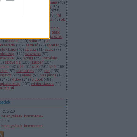
dányi
(
105
)
légiósok
(
131
)
ljubljana
(
46
)
gyarország
(
561
)
magyar kupa
(
80
)
skolc
(
187
)
mjsz
(
143
)
mol liga
(
975
)
ionalliga
(
132
)
németország
(
46
)
nhl
598
)
női
(
96
)
nők
(
127
)
norvégia
(
45
)
ob
173
)
ob i.
(
206
)
ocskay
(
107
)
aszország
(
68
)
olimpia
(
119
)
olimpiai
lejtezők
(
85
)
oroszország
(
132
)
pakk
1
)
playoff
(
137
)
primeau
(
55
)
rájátszás
60
)
románia
(
119
)
sator
(
53
)
sc
íkszereda
(
107
)
serdülő
(
78
)
sport tv
(
42
)
anley kupa
(
40
)
steaua
(
41
)
svájc
(
77
)
édország
(
161
)
szavazás
(
57
)
avazások
(
43
)
szélig
(
75
)
szlovákia
93
)
szlovénia
(
105
)
szuper
(
107
)
urston
(
43
)
u16
(
61
)
u18
(
291
)
u20
(
168
)
rajna
(
57
)
utánpótlás
(
122
)
ute
(
185
)
ogatott
(
984
)
vasas
(
53
)
vas jános
(
111
)
(
1471
)
videó
(
148
)
videók
(
494
)
lágbajnokság
(
107
)
winter classic
(
51
)
mkefelhő
eedek
RSS 2.0
bejegyzések
,
kommentek
Atom
bejegyzések
,
kommentek