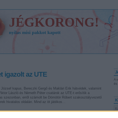
JÉGKORONG!
nyilas misi pakkot kapott
J
t igazolt az UTE
A 
és 
 József kapus, Bereczki Gergő és Maklári Erik hátvédek, valamint
iktor László és Németh Péter csatárok az UTE-t erősítik a
as szezonban, erről számolt be Dömötör Róbert szakosztályvezető
K
hérek hivatalos oldalán. Mind az öt játékos…