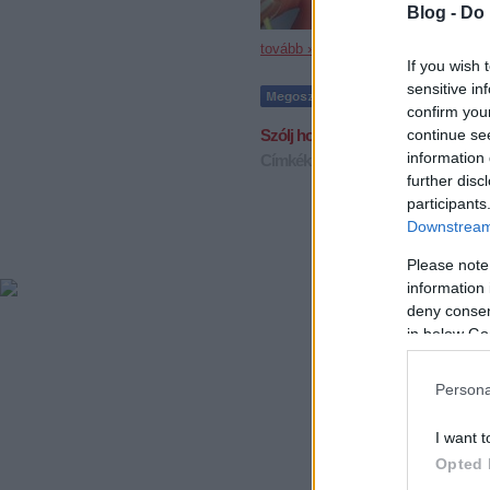
Blog -
Do 
tovább »
If you wish 
sensitive in
confirm you
continue se
Szólj hozzá!
information 
Címkék:
kovács
németh
ute
berecz
further disc
participants
Downstream 
Please note
information 
deny consent
in below Go
Persona
I want t
Opted 