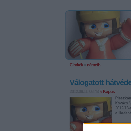
Címkék
»
németh
Válogatott hátvéde
2012.06.11. 08:43
F. Kapus
Pleszkán
Kovács V
2012/13-
a lila-fe