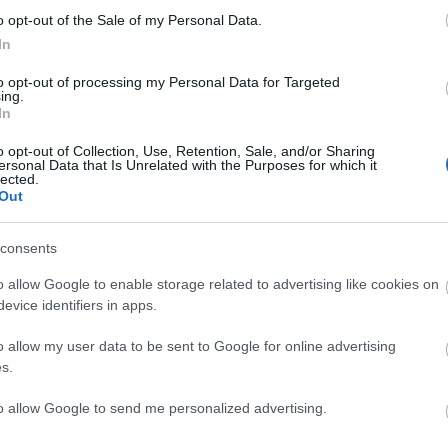
o opt-out of the Sale of my Personal Data.
In
to opt-out of processing my Personal Data for Targeted
ing.
In
C
o opt-out of Collection, Use, Retention, Sale, and/or Sharing
ersonal Data that Is Unrelated with the Purposes for which it
ah
lected.
(
2
Out
ba
ba
(
5
cs
consents
div
eb
o allow Google to enable storage related to advertising like cookies on
(
4
fe
evice identifiers in apps.
fe
(
1
fr
o allow my user data to be sent to Google for online advertising
hár
s.
ho
ifj
(
4
to allow Google to send me personalized advertising.
(
5
(
2
kö