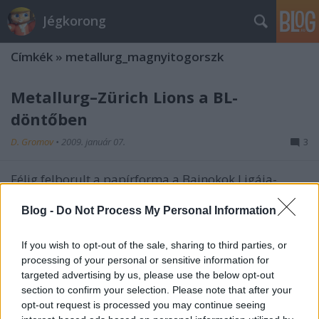
Jégkorong
Címkék
»
metallurg_magnyitogorszk
Metallurg–Zürich Lions a BL-
döntőben
D. Gromov
•
2009. január 07.
3
Félig felborult a papírforma a Bajnokok Ligája-
elődöntők visszavágóin – de az is lehet, hogy
egészen, megítélés kérdése. Az orosz házi rangadón
Blog -
Do Not Process My Personal Information
a Metallurg Magnyitogorszk idegenben harcolta ki a
továbbjutást a bajnok és KHL-első Szalavat Julajev
If you wish to opt-out of the sale, sharing to third parties, or
Ufával szemben, a svájci…
processing of your personal or sensitive information for
targeted advertising by us, please use the below opt-out
section to confirm your selection. Please note that after your
Vegyenek jegyet NY Rangers-
opt-out request is processed you may continue seeing
meccsre