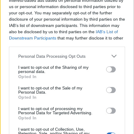
interest-based ads based on personal information utilized by
us or personal information disclosed to third parties prior to
kerusz
•
2008. július 03.
11
your opt-out. You may separately opt-out of the further
disclosure of your personal information by third parties on the
Július 3-án délelőtt 10 órától kezdik belépők
IAB’s list of downstream participants. This information may
árusítását az október 1-jei Victoria Kupa-
also be disclosed by us to third parties on the
IAB’s List of
összecsapásra, amelyet Bernben, a PostFinance
Downstream Participants
that may further disclose it to other
Arénában rendeznek a New York Rangers és a
third parties.
Metallurg Magnyitogorszk részvételével. A Victoria
Please note that this website/app uses one or more Google
Personal Data Processing Opt Outs
Kupát az IIHF százéves fennállása…
services and may gather and store information including but
not limited to your visit or usage behaviour. You may click to
I want to opt-out of the Sharing of my
personal data.
Az orosz és a cseh bajnok a döntőben
grant or deny consent to Google and its third-party tags to
Opted In
use your data for below specified purposes in below Google
F. Kapus
•
2008. január 12.
5
consent section.
I want to opt-out of the Sale of my
Personal Data.
Opted In
Szombaton eldőlt, melyik csapat játssza a cseh
Sparta Praha ellen a vasárnapi döntőt a Bajnokok
I want to opt-out of processing my
Kupájában. A jóval esélyesebb Metallurg
Personal Data for Targeted Advertising.
Opted In
Magnyitogorszk végletekig kiélezett csatában múlta
felül a Slovan Bratislavát.Szentpétervárott 6500 néző
I want to opt-out of Collection, Use,
bízott a biztos orosz sikerben. A hazai…
Retention, Sale, and/or Sharing of my