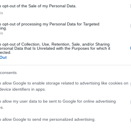
o opt-out of the Sale of my Personal Data.
In
to opt-out of processing my Personal Data for Targeted
ing.
In
C
o opt-out of Collection, Use, Retention, Sale, and/or Sharing
ersonal Data that Is Unrelated with the Purposes for which it
ah
lected.
(
2
Out
ba
ba
(
5
cs
consents
div
eb
o allow Google to enable storage related to advertising like cookies on
(
4
fe
evice identifiers in apps.
fe
(
1
fr
o allow my user data to be sent to Google for online advertising
hár
s.
ho
ifj
(
4
to allow Google to send me personalized advertising.
(
5
(
2
kö