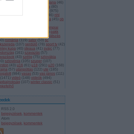
dányi
(
105
)
légiósok
(
131
)
ljubljana
(
46
)
gyarország
(
561
)
magyar kupa
(
80
)
skolc
(
187
)
mjsz
(
143
)
mol liga
(
975
)
ionalliga
(
132
)
németország
(
46
)
nhl
598
)
női
(
96
)
nők
(
127
)
norvégia
(
45
)
ob
173
)
ob i.
(
206
)
ocskay
(
107
)
aszország
(
68
)
olimpia
(
119
)
olimpiai
lejtezők
(
85
)
oroszország
(
132
)
pakk
1
)
playoff
(
137
)
primeau
(
55
)
rájátszás
60
)
románia
(
119
)
sator
(
53
)
sc
íkszereda
(
107
)
serdülő
(
78
)
sport tv
(
42
)
anley kupa
(
40
)
steaua
(
41
)
svájc
(
77
)
édország
(
161
)
szavazás
(
57
)
avazások
(
43
)
szélig
(
75
)
szlovákia
93
)
szlovénia
(
105
)
szuper
(
107
)
urston
(
43
)
u16
(
61
)
u18
(
291
)
u20
(
168
)
rajna
(
57
)
utánpótlás
(
122
)
ute
(
185
)
ogatott
(
984
)
vasas
(
53
)
vas jános
(
111
)
(
1471
)
videó
(
148
)
videók
(
494
)
lágbajnokság
(
107
)
winter classic
(
51
)
mkefelhő
eedek
RSS 2.0
bejegyzések
,
kommentek
Atom
bejegyzések
,
kommentek