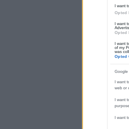
I want t
Opted 
I want 
Advertis
Opted 
I want t
of my P
was col
Opted 
Google 
I want t
web or d
I want t
purpose
I want 