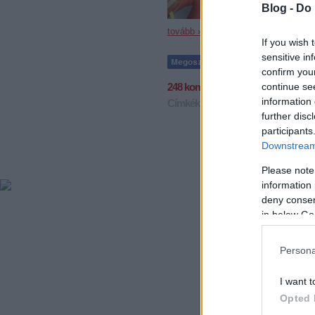
Blog -
Do 
tovább »
If you wish 
sensitive in
confirm you
continue se
248
komment
information 
Címkék:
zalaegerszeg
markó galéri
further disc
participants
Downstream 
Please note
information 
deny consent
in below Go
Persona
I want t
Opted 