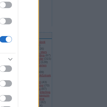
ímkék
l
(
66
)
alba volán
(
453
)
átigazolások
43
)
ausztria
(
86
)
a csoport
(
408
)
jnokok ligája
(
42
)
bajnokság
(
226
)
jnokságok
(
82
)
bartalis
(
53
)
bp. stars
2
)
brassó
(
64
)
briancon
(
72
)
cortina
(
67
)
ehország
(
98
)
dab
(
43
)
dab.docler
(
315
)
ízió 1
(
231
)
divízió 2
(
49
)
döntő
(
128
)
el
(
1139
)
eht
(
76
)
eihc
(
93
)
elitserien
9
)
énekes
(
363
)
extraliga
(
59
)
héroroszország
(
50
)
fehérvár
(
609
)
lkészülés
(
183
)
felkészülési mérkőzések
82
)
finnország
(
145
)
fotók
(
45
)
anciaország
(
73
)
ftc
(
213
)
gömöri
(
43
)
i
(
76
)
hc csíkszereda
(
85
)
hetényi
(
70
)
rvátország
(
40
)
hsc csíkszereda
(
87
)
úsági
(
285
)
iihf
(
80
)
inline
(
109
)
interliga
4
)
játékvezetők
(
64
)
jégkorongmagazin
1
)
jesenice
(
42
)
junior
(
90
)
juniorok
00
)
kanada
(
97
)
khl
(
663
)
kóger
(
82
)
lyök
(
55
)
kontinentális kupa
(
104
)