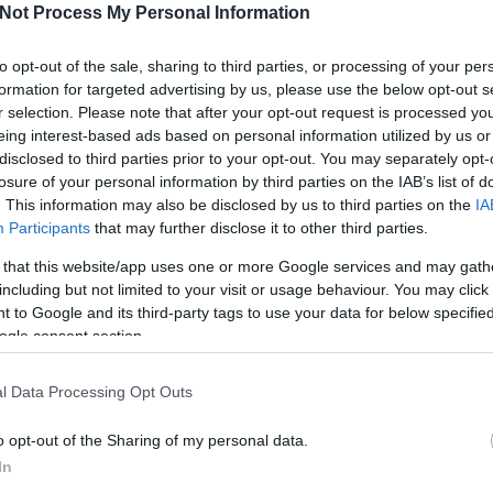
Not Process My Personal Information
I
to opt-out of the sale, sharing to third parties, or processing of your per
formation for targeted advertising by us, please use the below opt-out s
Tetszik
0
r selection. Please note that after your opt-out request is processed y
eing interest-based ads based on personal information utilized by us or
disclosed to third parties prior to your opt-out. You may separately opt-
a kft.
losure of your personal information by third parties on the IAB’s list of
O
. This information may also be disclosed by us to third parties on the
IA
Participants
that may further disclose it to other third parties.
SÜTI BEÁLLÍTÁSOK MÓDOSÍTÁSA
 that this website/app uses one or more Google services and may gath
including but not limited to your visit or usage behaviour. You may click 
 to Google and its third-party tags to use your data for below specifi
ogle consent section.
l Data Processing Opt Outs
o opt-out of the Sharing of my personal data.
In