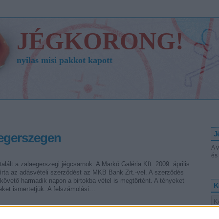
JÉGKORONG!
nyilas misi pakkot kapott
J
aegerszegen
A 
és 
alált a zalaegerszegi jégcsarnok. A Markó Galéria Kft. 2009. április
írta az adásvételi szerződést az MKB Bank Zrt.-vel. A szerződés
 követő harmadik napon a birtokba vétel is megtörtént. A tényeket
K
eket ismertetjük. A felszámolási…