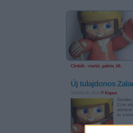
Címkék
»
markó_galéria_kft.
Új tulajdonos Zal
2009.05.06. 09:14
F. Kapus
Gazdára t
21-én alá
aláírását
és a terv