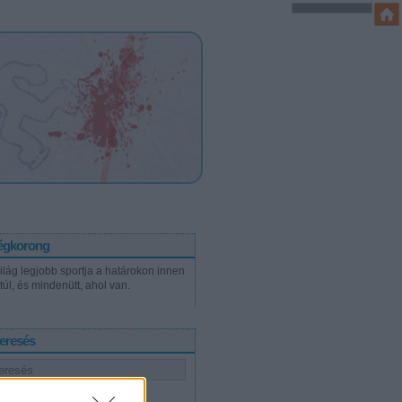
égkorong
világ legjobb sportja a határokon innen
túl, és mindenütt, ahol van.
eresés