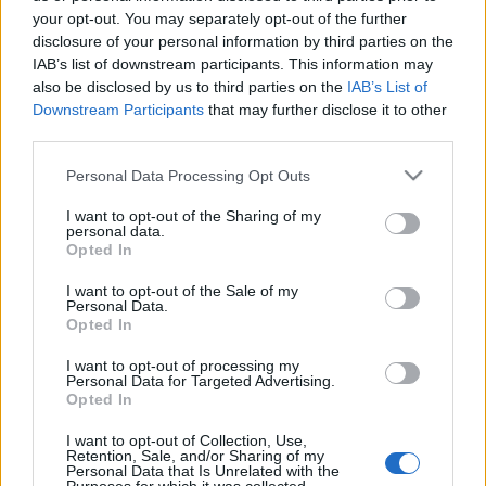
your opt-out. You may separately opt-out of the further
Sokat kell dolgoznom, hogy kiszorítsam
disclosure of your personal information by third parties on the
IAB’s list of downstream participants. This information may
ketturepolainen007
•
2010. május 27.
33
also be disclosed by us to third parties on the
IAB’s List of
Downstream Participants
that may further disclose it to other
Vasárnap letelt az első hét Hetényi Zoltán próbajátékából, ezúttal
third parties.
Lahtiban találkoztunk vele, és a nyaralását családjával töltő Tommi
Satosaarival is. A magyar kapussal az eltelt hétről, finn
Please note that this website/app uses one or more Google
Personal Data Processing Opt Outs
csapattársával a múltról és a jövőről, valamint Hetényiről
services and may gather and store information including but
beszélgettünk.…
not limited to your visit or usage behaviour. You may click to
I want to opt-out of the Sharing of my
personal data.
grant or deny consent to Google and its third-party tags to
Opted In
use your data for below specified purposes in below Google
Minden tehetséges hokist szívesen látunk
consent section.
I want to opt-out of the Sale of my
Personal Data.
ketturepolainen007
•
2010. május 19.
28
Opted In
Hetényi Zoltán elutazott az első osztályú finn Pelicanshoz. Két
I want to opt-out of processing my
hete van arra, hogy meggyőzze a lahti szakembereket, és első
Personal Data for Targeted Advertising.
magyarként bemutatkozhasson az SM-Liigában. Finnországi
Opted In
magyar barátunk ott volt válogatott kapusunk első jeges edzésén, és
több érdekes beszélgetést is…
I want to opt-out of Collection, Use,
Retention, Sale, and/or Sharing of my
Personal Data that Is Unrelated with the