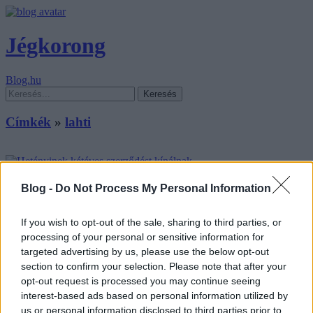
Jégkorong
Blog.hu
Címkék
»
lahti
Hetényinek kétéves szerződést kínálnak
Blog -
Do Not Process My Personal Information
F. Kapus
•
2010. június 10.
31
If you wish to opt-out of the sale, sharing to third parties, or
processing of your personal or sensitive information for
Nem ragaszkodunk a rögzített kivásárlási árhoz, többféle
megoldási konstrukciót kínáltunk a Lahti Pelicansnak, mondta
targeted advertising by us, please use the below opt-out
blogunknak Ocskay Gábor, a Sapa Fehérvár AV19 szakosztály-
section to confirm your selection. Please note that after your
igazgatója annak kapcsán, hogy a finn élvonalbeli csapat hivatalosan
opt-out request is processed you may continue seeing
is bejelentkezett a még egy évig…
interest-based ads based on personal information utilized by
us or personal information disclosed to third parties prior to