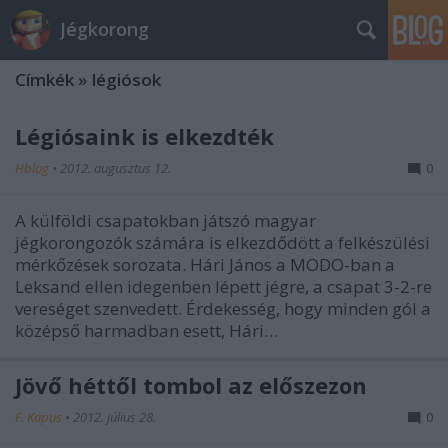
Jégkorong
Címkék
»
légiósok
Légiósaink is elkezdték
Hblog
•
2012. augusztus 12.
0
A külföldi csapatokban játszó magyar
jégkorongozók számára is elkezdődött a felkészülési
mérkőzések sorozata. Hári János a MODO-ban a
Leksand ellen idegenben lépett jégre, a csapat 3-2-re
vereséget szenvedett. Érdekesség, hogy minden gól a
középső harmadban esett, Hári…
Jövő héttől tombol az előszezon
F. Kapus
•
2012. július 28.
0