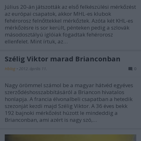
Július 20-án játszották az első felkészülési mérkőzést
az európai csapatok, akkor MHL-es klubok
fehérorosz felnőttekkel mérkőztek. Azóta két KHL-es
mérkőzésre is sor került, pénteken pedig a szlovák
másodosztályú iglóiak fogadtak fehérorosz
ellenfelet. Mint írtuk, az…
Szélig Viktor marad Brianconban
Hblog
•
2012. április 11.
0
Nagy örömmel számol be a magyar hátvéd egyéves
szerződéshosszabbításáról a Briancon hivatalos
honlapja. A francia élvonalbeli csapatban a hetedik
szezonját kezdi majd Szélig Viktor. A 36 éves bekk
192 bajnoki mérkőzést húzott le mindeddig a
Brianconban, ami azért is nagy szó,…