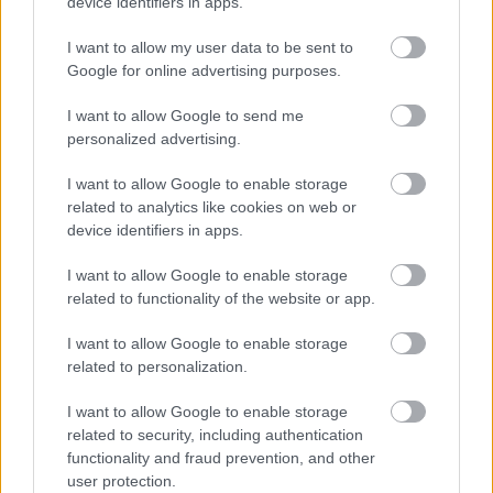
világbajnokságig. Tovább után…
device identifiers in apps.
I want to allow my user data to be sent to
Kóger Dániel ötödször is az AHL-be
Google for online advertising purposes.
megy
I want to allow Google to send me
F. Kapus
•
2012. március 13.
0
personalized advertising.
I want to allow Google to enable storage
A Hershey Bears játékosa lesz a magyar csatár,
related to analytics like cookies on web or
Kóger Dániel hétfőn utazott az ECHL-es South
device identifiers in apps.
Carolina Stingraystől az egy ligával magasabban
szereplő új klubjához. Az NHL farmligájába ötödik
I want to allow Google to enable storage
meghívását kapta a szezonban, és ez lesz idén a
related to functionality of the website or app.
hatodik tengerentúli egyesület,…
I want to allow Google to enable storage
related to personalization.
Szélig és Szirányi idénye is véget ért
I want to allow Google to enable storage
F. Kapus
•
2012. március 11.
0
related to security, including authentication
functionality and fraud prevention, and other
A francia negyeddöntőben kiesett a Briancon, az
user protection.