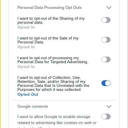
F. Kapus
•
2012. március 29.
0
Please note that this website/app uses one or more Google
Personal Data Processing Opt Outs
services and may gather and store information including but
4-0-ra verte a bajnoki címvédőt az alapszakasz-
not limited to your visit or usage behaviour. You may click to
I want to opt-out of the Sharing of my
personal data.
hatodik Jokerit. Az SM-liiga rájátszásában Hetényi
grant or deny consent to Google and its third-party tags to
Opted In
Zoltán végig a csapatban volt, de jégre nem lépett,
use your data for below specified purposes in below Google
mert az első számú kapus, Eero Kilpelainen
consent section.
I want to opt-out of the Sale of my
félelmetes formában védte végig a playoff eddigi
Personal Data.
Opted In
négy mérkőzését. A szerdai…
I want to opt-out of processing my
Personal Data for Targeted Advertising.
Hári két góljával final fourba jutott a
Opted In
Modo
I want to opt-out of Collection, Use,
Retention, Sale, and/or Sharing of my
F. Kapus
•
2012. március 25.
0
Personal Data that Is Unrelated with the
Purposes for which it was collected.
Opted Out
A magyar válogatott bő keretéből négy
idegenlégiósnak még tart a klubszezon. Hetényi
Google consents
Zoltán, Szuper Levente, Hári János és Kóger Dániel a
világ négy különböző részén játszik, csak bízni lehet
I want to allow Google to enable storage
abban, hogy mindannyian hazaérnek a szlovéniai
related to advertising like cookies on web or