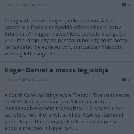
F. Kapus
•
2012. március 10.
0
Szélig Viktor eredményes játéka ellenére 4-2-re
kapott ki a francia negyeddöntőben Angers-ban a
Briancon. A magyar hátvéd lőtte csapata első gólját
2-0 után, majd egy gólpasszal újból egy gólra hozta
fel csapatát, de ez kevés volt, sorozatban második
vereség lett a vége. Ez…
Kóger Dániel a meccs legjobbja
F. Kapus
•
2012. március 07.
0
A South Carolina Stingrays a Trenton Titanst fogadta
az ECHL keddi játéknapján. A kétezer néző
legnagyobb örömére magabiztos 4-2-s hazai siker
született, már 4-0 is volt az állás. A 26-os számmal
játszó Kóger Dániel egy gólt lőtt és egy gólpasszt
adott a meccses, +1-gyel zárt,…