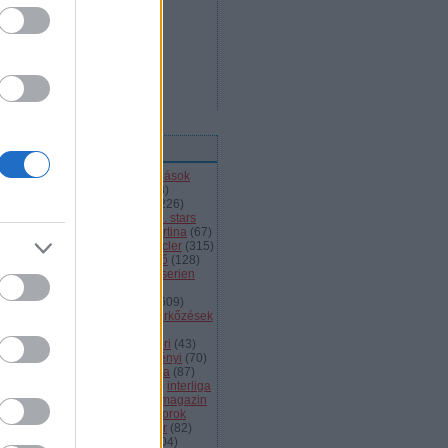
ímkék
l
(
66
)
alba volán
(
453
)
átigazolások
43
)
ausztria
(
86
)
a csoport
(
408
)
jnokok ligája
(
42
)
bajnokság
(
226
)
jnokságok
(
82
)
bartalis
(
53
)
bp. stars
2
)
brassó
(
64
)
briancon
(
72
)
cortina
(
67
)
ehország
(
98
)
dab
(
43
)
dab.docler
(
315
)
ízió 1
(
231
)
divízió 2
(
49
)
döntő
(
128
)
el
(
1139
)
eht
(
76
)
eihc
(
93
)
elitserien
9
)
énekes
(
363
)
extraliga
(
59
)
héroroszország
(
50
)
fehérvár
(
609
)
lkészülés
(
183
)
felkészülési mérkőzések
82
)
finnország
(
145
)
fotók
(
45
)
anciaország
(
73
)
ftc
(
213
)
gömöri
(
43
)
i
(
76
)
hc csíkszereda
(
85
)
hetényi
(
70
)
rvátország
(
40
)
hsc csíkszereda
(
87
)
úsági
(
285
)
iihf
(
80
)
inline
(
109
)
interliga
4
)
játékvezetők
(
64
)
jégkorongmagazin
1
)
jesenice
(
42
)
junior
(
90
)
juniorok
00
)
kanada
(
97
)
khl
(
663
)
kóger
(
82
)
lyök
(
55
)
kontinentális kupa
(
104
)