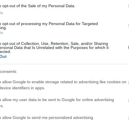
o opt-out of the Sale of my Personal Data.
In
to opt-out of processing my Personal Data for Targeted
ing.
In
C
o opt-out of Collection, Use, Retention, Sale, and/or Sharing
ersonal Data that Is Unrelated with the Purposes for which it
ah
lected.
(
2
Out
ba
ba
(
5
cs
consents
div
eb
o allow Google to enable storage related to advertising like cookies on
(
4
fe
evice identifiers in apps.
fe
(
1
fr
o allow my user data to be sent to Google for online advertising
hár
s.
ho
ifj
(
4
to allow Google to send me personalized advertising.
(
5
(
2
kö