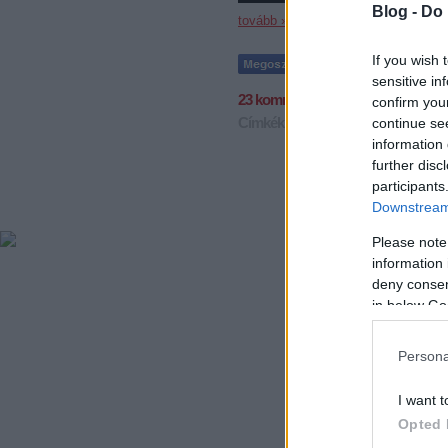
Blog -
Do 
tovább »
If you wish 
sensitive in
23
komment
confirm you
Címkék:
miskolc
egri
jegesmedvék
continue se
information 
further disc
participants
Downstream 
Please note
information 
deny consent
in below Go
Persona
I want t
Opted 