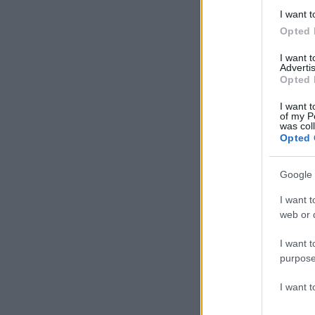
I want t
Opted 
I want 
Advertis
Opted 
I want t
of my P
was col
Opted 
Google 
I want t
web or d
I want t
purpose
I want 