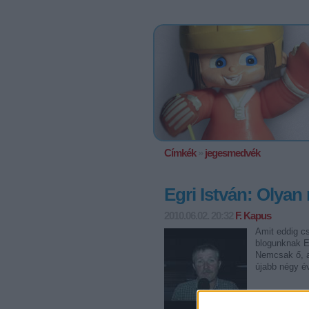
Címkék
»
jegesmedvék
Egri István: Olyan
2010.06.02. 20:32
F. Kapus
Amit eddig cs
blogunknak E
Nemcsak ő, a
újabb négy év