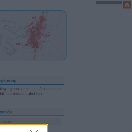
égkorong
világ legjobb sportja a határokon innen
túl, és mindenütt, ahol van.
eresés