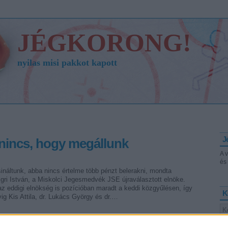
JÉGKORONG!
nyilas misi pakkot kapott
J
 nincs, hogy megállunk
A 
és 
ináltunk, abba nincs értelme több pénzt belerakni, mondta
gri István, a Miskolci Jegesmedvék JSE újraválasztott elnöke.
z eddigi elnökség is pozícióban maradt a keddi közgyűlésen, így
K
ig Kis Attila, dr. Lukács György és dr.…