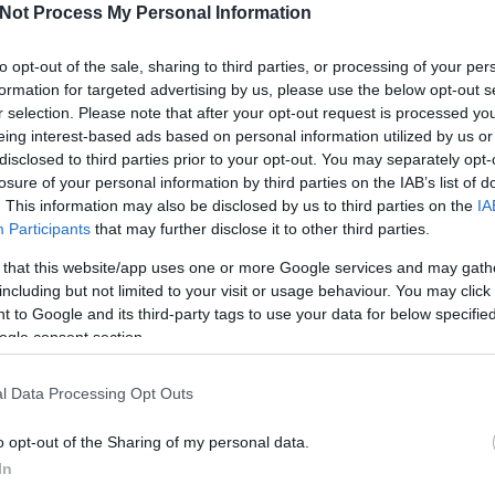
Not Process My Personal Information
I
to opt-out of the sale, sharing to third parties, or processing of your per
Tetszik
0
formation for targeted advertising by us, please use the below opt-out s
r selection. Please note that after your opt-out request is processed y
mjjse
eing interest-based ads based on personal information utilized by us or
disclosed to third parties prior to your opt-out. You may separately opt-
losure of your personal information by third parties on the IAB’s list of
O
. This information may also be disclosed by us to third parties on the
IA
SÜTI BEÁLLÍTÁSOK MÓDOSÍTÁSA
Participants
that may further disclose it to other third parties.
 that this website/app uses one or more Google services and may gath
including but not limited to your visit or usage behaviour. You may click 
 to Google and its third-party tags to use your data for below specifi
ogle consent section.
l Data Processing Opt Outs
o opt-out of the Sharing of my personal data.
In