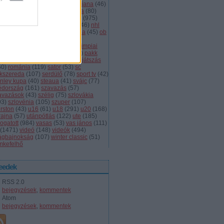
dányi
(
105
)
légiósok
(
131
)
ljubljana
(
46
)
gyarország
(
561
)
magyar kupa
(
80
)
skolc
(
187
)
mjsz
(
143
)
mol liga
(
975
)
ionalliga
(
132
)
németország
(
46
)
nhl
598
)
női
(
96
)
nők
(
127
)
norvégia
(
45
)
ob
173
)
ob i.
(
206
)
ocskay
(
107
)
aszország
(
68
)
olimpia
(
119
)
olimpiai
lejtezők
(
85
)
oroszország
(
132
)
pakk
1
)
playoff
(
137
)
primeau
(
55
)
rájátszás
60
)
románia
(
119
)
sator
(
53
)
sc
íkszereda
(
107
)
serdülő
(
78
)
sport tv
(
42
)
anley kupa
(
40
)
steaua
(
41
)
svájc
(
77
)
édország
(
161
)
szavazás
(
57
)
avazások
(
43
)
szélig
(
75
)
szlovákia
93
)
szlovénia
(
105
)
szuper
(
107
)
urston
(
43
)
u16
(
61
)
u18
(
291
)
u20
(
168
)
rajna
(
57
)
utánpótlás
(
122
)
ute
(
185
)
ogatott
(
984
)
vasas
(
53
)
vas jános
(
111
)
(
1471
)
videó
(
148
)
videók
(
494
)
lágbajnokság
(
107
)
winter classic
(
51
)
mkefelhő
eedek
RSS 2.0
bejegyzések
,
kommentek
Atom
bejegyzések
,
kommentek