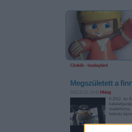
Címkék
»
hockeybird
Megszületett a fi
2011.11.15. 10:42
Hblog
A 2012. évi 
kabalafiguráj
madárforma, 
helsinki bázi