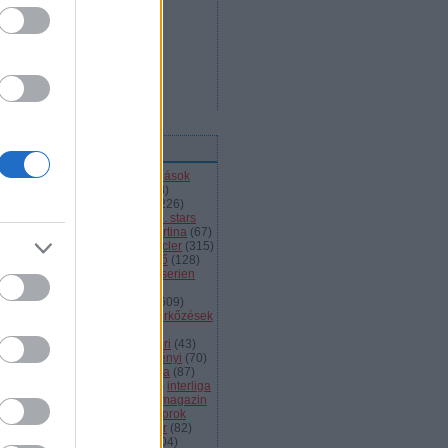
ímkék
l
(
66
)
alba volán
(
453
)
átigazolások
43
)
ausztria
(
86
)
a csoport
(
408
)
jnokok ligája
(
42
)
bajnokság
(
226
)
jnokságok
(
82
)
bartalis
(
53
)
bp. stars
2
)
brassó
(
64
)
briancon
(
72
)
cortina
(
67
)
ehország
(
98
)
dab
(
43
)
dab.docler
(
315
)
ízió 1
(
231
)
divízió 2
(
49
)
döntő
(
128
)
el
(
1139
)
eht
(
76
)
eihc
(
93
)
elitserien
9
)
énekes
(
363
)
extraliga
(
59
)
héroroszország
(
50
)
fehérvár
(
609
)
lkészülés
(
183
)
felkészülési mérkőzések
82
)
finnország
(
145
)
fotók
(
45
)
anciaország
(
73
)
ftc
(
213
)
gömöri
(
43
)
i
(
76
)
hc csíkszereda
(
85
)
hetényi
(
70
)
rvátország
(
40
)
hsc csíkszereda
(
87
)
úsági
(
285
)
iihf
(
80
)
inline
(
109
)
interliga
4
)
játékvezetők
(
64
)
jégkorongmagazin
1
)
jesenice
(
42
)
junior
(
90
)
juniorok
00
)
kanada
(
97
)
khl
(
663
)
kóger
(
82
)
lyök
(
55
)
kontinentális kupa
(
104
)