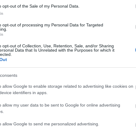
o opt-out of the Sale of my Personal Data.
In
to opt-out of processing my Personal Data for Targeted
ing.
In
C
o opt-out of Collection, Use, Retention, Sale, and/or Sharing
ersonal Data that Is Unrelated with the Purposes for which it
ah
lected.
(
2
Out
ba
ba
(
5
cs
consents
div
eb
o allow Google to enable storage related to advertising like cookies on
(
4
fe
evice identifiers in apps.
fe
(
1
fr
o allow my user data to be sent to Google for online advertising
hár
s.
ho
ifj
(
4
to allow Google to send me personalized advertising.
(
5
(
2
kö