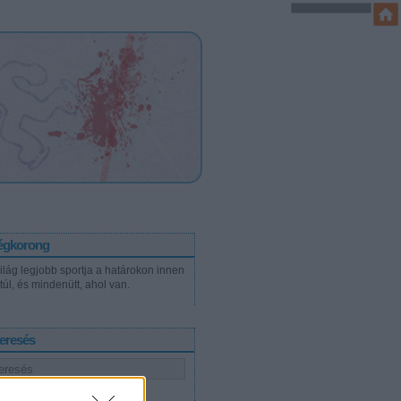
égkorong
világ legjobb sportja a határokon innen
túl, és mindenütt, ahol van.
eresés