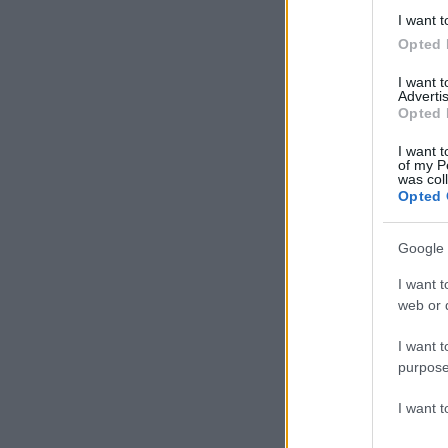
I want t
Opted 
I want 
Advertis
Opted 
I want t
of my P
was col
Opted 
Google 
I want t
web or d
I want t
purpose
I want 