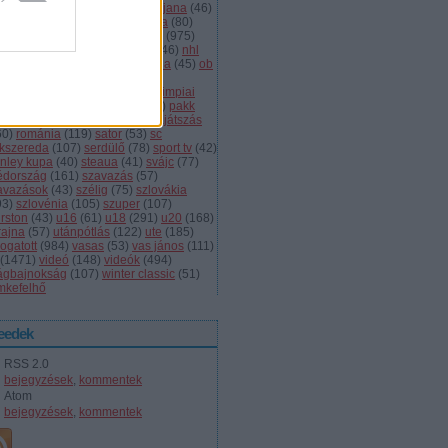
dányi
(
105
)
légiósok
(
131
)
ljubljana
(
46
)
gyarország
(
561
)
magyar kupa
(
80
)
skolc
(
187
)
mjsz
(
143
)
mol liga
(
975
)
ionalliga
(
132
)
németország
(
46
)
nhl
598
)
női
(
96
)
nők
(
127
)
norvégia
(
45
)
ob
173
)
ob i.
(
206
)
ocskay
(
107
)
aszország
(
68
)
olimpia
(
119
)
olimpiai
lejtezők
(
85
)
oroszország
(
132
)
pakk
1
)
playoff
(
137
)
primeau
(
55
)
rájátszás
60
)
románia
(
119
)
sator
(
53
)
sc
íkszereda
(
107
)
serdülő
(
78
)
sport tv
(
42
)
anley kupa
(
40
)
steaua
(
41
)
svájc
(
77
)
édország
(
161
)
szavazás
(
57
)
avazások
(
43
)
szélig
(
75
)
szlovákia
93
)
szlovénia
(
105
)
szuper
(
107
)
urston
(
43
)
u16
(
61
)
u18
(
291
)
u20
(
168
)
rajna
(
57
)
utánpótlás
(
122
)
ute
(
185
)
ogatott
(
984
)
vasas
(
53
)
vas jános
(
111
)
(
1471
)
videó
(
148
)
videók
(
494
)
lágbajnokság
(
107
)
winter classic
(
51
)
mkefelhő
eedek
RSS 2.0
bejegyzések
,
kommentek
Atom
bejegyzések
,
kommentek