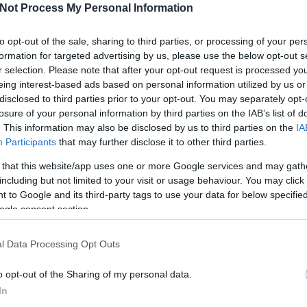
Not Process My Personal Information
I
to opt-out of the sale, sharing to third parties, or processing of your per
Tetszik
0
formation for targeted advertising by us, please use the below opt-out s
r selection. Please note that after your opt-out request is processed y
y
ulmer
gooly
hockeybird
eing interest-based ads based on personal information utilized by us or
disclosed to third parties prior to your opt-out. You may separately opt-
losure of your personal information by third parties on the IAB’s list of
O
. This information may also be disclosed by us to third parties on the
IA
SÜTI BEÁLLÍTÁSOK MÓDOSÍTÁSA
Participants
that may further disclose it to other third parties.
 that this website/app uses one or more Google services and may gath
including but not limited to your visit or usage behaviour. You may click 
 to Google and its third-party tags to use your data for below specifi
ogle consent section.
l Data Processing Opt Outs
o opt-out of the Sharing of my personal data.
In