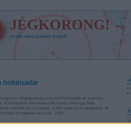
JÉGKORONG!
nyilas misi pakkot kapott
J
nn hokimadár
A 
és 
A csoportos világbajnokság szervezői bemutatták az esemény
át. A HockeyBird névre keresztelt szőrös hibrid egy fehér
amely hokiütőt tart a kezében. A finn–svéd közös rendezésű, de
K
sú tornán is magasan lesz a léc, 2009…