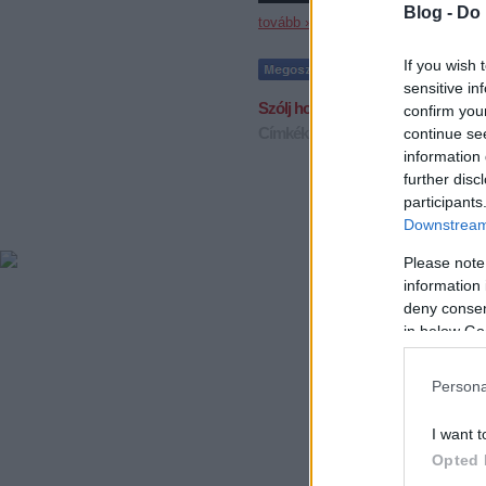
Blog -
Do 
tovább »
If you wish 
sensitive in
Szólj hozzá!
confirm you
Címkék:
vb
finnország
kabala
cool
continue se
information 
further disc
participants
Downstream 
Please note
information 
deny consent
in below Go
Persona
I want t
Opted 