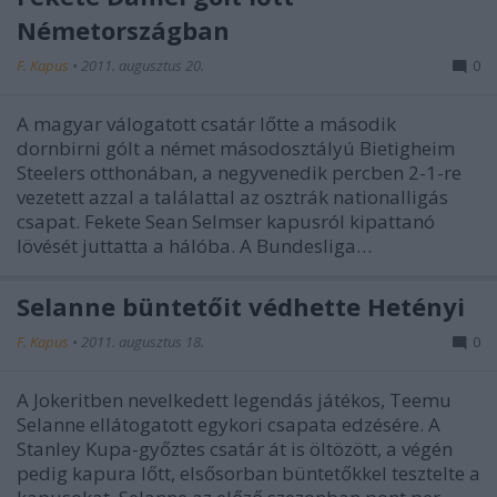
Németországban
F. Kapus
•
2011. augusztus 20.
0
A magyar válogatott csatár lőtte a második
dornbirni gólt a német másodosztályú Bietigheim
Steelers otthonában, a negyvenedik percben 2-1-re
vezetett azzal a találattal az osztrák nationalligás
csapat. Fekete Sean Selmser kapusról kipattanó
lövését juttatta a hálóba. A Bundesliga…
Selanne büntetőit védhette Hetényi
F. Kapus
•
2011. augusztus 18.
0
A Jokeritben nevelkedett legendás játékos, Teemu
Selanne ellátogatott egykori csapata edzésére. A
Stanley Kupa-győztes csatár át is öltözött, a végén
pedig kapura lőtt, elsősorban büntetőkkel tesztelte a