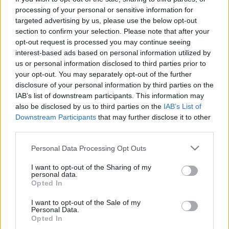
Kóger Dániel a meccs legjobbja
processing of your personal or sensitive information for
targeted advertising by us, please use the below opt-out
F. Kapus
•
2012. március 07.
0
section to confirm your selection. Please note that after your
opt-out request is processed you may continue seeing
A South Carolina Stingrays a Trenton Titanst fogadta
interest-based ads based on personal information utilized by
az ECHL keddi játéknapján. A kétezer néző
us or personal information disclosed to third parties prior to
legnagyobb örömére magabiztos 4-2-s hazai siker
your opt-out. You may separately opt-out of the further
született, már 4-0 is volt az állás. A 26-os számmal
disclosure of your personal information by third parties on the
játszó Kóger Dániel egy gólt lőtt és egy gólpasszt
IAB’s list of downstream participants. This information may
also be disclosed by us to third parties on the
IAB’s List of
adott a meccses, +1-gyel zárt,…
Downstream Participants
that may further disclose it to other
third parties.
Légiósaink rájátszás előtt és után
Please note that this website/app uses one or more Google
Personal Data Processing Opt Outs
F. Kapus
•
2012. február 22.
0
services and may gather and store information including but
not limited to your visit or usage behaviour. You may click to
I want to opt-out of the Sharing of my
personal data.
Szuper Levente vezetésével rangadót nyert
grant or deny consent to Google and its third-party tags to
Opted In
use your data for below specified purposes in below Google
idegenben az Arisztan Temirtau. A kazah
consent section.
bajnokságban a második helyen álló Szariarka
I want to opt-out of the Sale of my
Personal Data.
Karaganda otthonában 2-1-re győzött a negyedik
Opted In
helyezett, Szuper 33 lövésből csak egy gólt kapott, ez