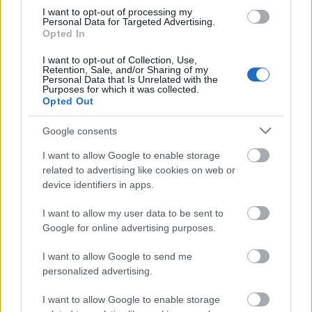
97%-os teljesítmény, az öt mérkőzés alapján…
I want to opt-out of processing my
Personal Data for Targeted Advertising.
Opted In
A Zug vezet, Hentesék a rájátszásban
I want to opt-out of Collection, Use,
kovacsistvan
•
2012. február 11.
0
Retention, Sale, and/or Sharing of my
Personal Data that Is Unrelated with the
Purposes for which it was collected.
Opted Out
Svájcban csapatonként már csak négy-öt mérkőzés
van hátra az NLA-ban. Az élmezőny már kevésbé
Google consents
szoros, mint majdnem két hónapja, az akkori
listavezető Bern immár nyolc pontra van az első
I want to allow Google to enable storage
helyen lévő Zugtól, második a címvédő HC Davos egy
related to advertising like cookies on web or
ponttal lemaradva, míg harmadik…
device identifiers in apps.
I want to allow my user data to be sent to
Hetényivel ismét pontot szerzett a
Google for online advertising purposes.
Jokerit
I want to allow Google to send me
personalized advertising.
Hblog
•
2012. január 22.
0
I want to allow Google to enable storage
Hetényi Zoltán szombaton ismét a finn élvonalban