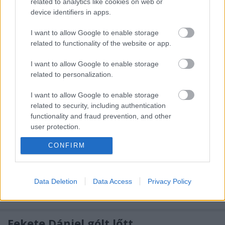
related to analytics like cookies on web or
kapott bizonyítási lehetőséget, és ötödször is élt a
device identifiers in apps.
lehetőséggel. A Jokerit büntetőkkel maradt alul a
Pelicansszal szemben 3-2-re, Hetényi a 65 perc
I want to allow Google to enable storage
játékidő alatt 31 lövésből 29-et hárított, így 93,6%-os
related to functionality of the website or app.
teljesítménnyel…
I want to allow Google to enable storage
related to personalization.
Kóger egyelőre megragadt az AHL-
ben
I want to allow Google to enable storage
related to security, including authentication
F. Kapus
•
2012. január 06.
0
functionality and fraud prevention, and other
user protection.
"Még itt vagyok a Providence Bruinsnál, ez pozitív,
CONFIRM
de semmi többet nem tudok mondani a folytatásról
– jellemezte saját helyzetét Kóger Dániel, aki jelenleg
a Boston farmcsapatánál az AHL-ben játszik és edz.
Data Deletion
Data Access
Privacy Policy
– Továbbra is nagyon jól érzem itt magam,
folyamatosan…
Fekete Dániel gólt lőtt