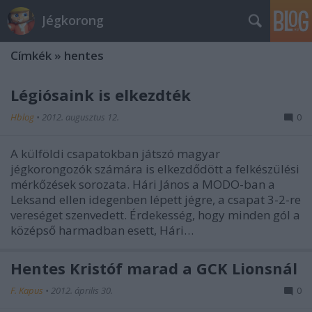
Jégkorong
Címkék
»
hentes
Légiósaink is elkezdték
Hblog
•
2012. augusztus 12.
0
A külföldi csapatokban játszó magyar
jégkorongozók számára is elkezdődött a felkészülési
mérkőzések sorozata. Hári János a MODO-ban a
Leksand ellen idegenben lépett jégre, a csapat 3-2-re
vereséget szenvedett. Érdekesség, hogy minden gól a
középső harmadban esett, Hári…
Hentes Kristóf marad a GCK Lionsnál
F. Kapus
•
2012. április 30.
0