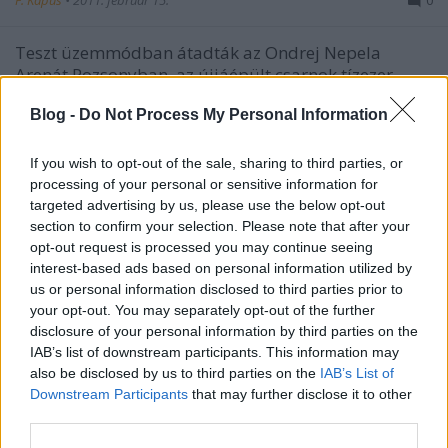
F. Kapus
•
2011. február 15.
0
Teszt üzemmódban átadták az Ondrej Nepela
Arenát Pozsonyban, az újjáépült csarnok tízezer
férőhelyére a hét végi Slovakia 2011 Cupon még csak
Blog -
Do Not Process My Personal Information
kétezer szerencsést engedtek be, hiszen a munkák
még folynak. A szlovák pénzverde is készül az A
csoportos világbajnokságra,…
If you wish to opt-out of the sale, sharing to third parties, or
processing of your personal or sensitive information for
targeted advertising by us, please use the below opt-out
A szlovákok már az olimpiára
section to confirm your selection. Please note that after your
készülnek
opt-out request is processed you may continue seeing
interest-based ads based on personal information utilized by
D. Gromov
•
2009. július 14.
2
us or personal information disclosed to third parties prior to
your opt-out. You may separately opt-out of the further
Augusztus 4–8. között Poprádon és a Magas-
disclosure of your personal information by third parties on the
Tátrában edzőtáborozik a szlovák olimpiai
IAB’s list of downstream participants. This information may
válogatott. Az olimpiai hokinyár 2009 program
also be disclosed by us to third parties on the
IAB’s List of
Downstream Participants
that may further disclose it to other
jegyében jön össze a bő keret, amelynek
third parties.
összetételéről még nincsenek információk. A legjobb
játékosok meghívása várható, az NHL-ben, a…