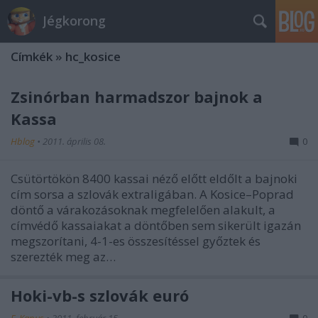
Jégkorong
Címkék
»
hc_kosice
Zsinórban harmadszor bajnok a
Kassa
Hblog
•
2011. április 08.
0
Csütörtökön 8400 kassai néző előtt eldőlt a bajnoki
cím sorsa a szlovák extraligában. A Kosice–Poprad
döntő a várakozásoknak megfelelően alakult, a
címvédő kassaiakat a döntőben sem sikerült igazán
megszorítani, 4-1-es összesítéssel győztek és
szerezték meg az…
Hoki-vb-s szlovák euró