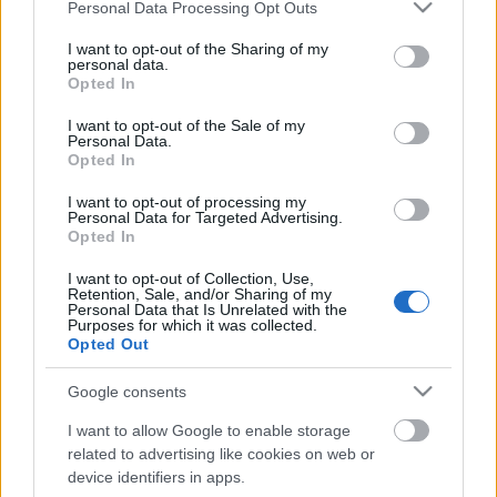
Please note that this website/app uses one or more Google
Personal Data Processing Opt Outs
services and may gather and store information including but
A Nürnberg nyert, de nem számít
not limited to your visit or usage behaviour. You may click to
I want to opt-out of the Sharing of my
personal data.
grant or deny consent to Google and its third-party tags to
Opted In
D. Gromov
•
2008. szeptember 14.
0
use your data for below specified purposes in below Google
consent section.
I want to opt-out of the Sale of my
Personal Data.
A Bajnokok Ligája-selejtező utolsó, tét nélküli
Opted In
meccsén a hazai jégen játszó Sinupret Ice Tigers 5-3-
ra legyőzte a HC Kosicét, de ez az eredmény nem
I want to opt-out of processing my
osztott és nem is szorzott, hiszen az SC Bern már
Personal Data for Targeted Advertising.
Opted In
szombaton főtáblára jutott. Korábbi élményeink
okán többet vártunk a…
I want to opt-out of Collection, Use,
Retention, Sale, and/or Sharing of my
Personal Data that Is Unrelated with the
Az SC Bern jutott a BL-főtáblára
Purposes for which it was collected.
Opted Out
F. Kapus
•
2008. szeptember 14.
4
Google consents
A hazai csapat veresége után érdektelenségbe
I want to allow Google to enable storage
fulladt a Bajnokok Ligája-selejtező második napja.
related to advertising like cookies on web or
Még kétezren sem voltak kíváncsiak az SC Bern és a
device identifiers in apps.