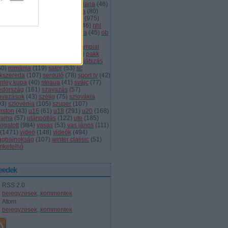
dányi
(
105
)
légiósok
(
131
)
ljubljana
(
46
)
gyarország
(
561
)
magyar kupa
(
80
)
skolc
(
187
)
mjsz
(
143
)
mol liga
(
975
)
ionalliga
(
132
)
németország
(
46
)
nhl
598
)
női
(
96
)
nők
(
127
)
norvégia
(
45
)
ob
173
)
ob i.
(
206
)
ocskay
(
107
)
aszország
(
68
)
olimpia
(
119
)
olimpiai
lejtezők
(
85
)
oroszország
(
132
)
pakk
1
)
playoff
(
137
)
primeau
(
55
)
rájátszás
60
)
románia
(
119
)
sator
(
53
)
sc
íkszereda
(
107
)
serdülő
(
78
)
sport tv
(
42
)
anley kupa
(
40
)
steaua
(
41
)
svájc
(
77
)
édország
(
161
)
szavazás
(
57
)
avazások
(
43
)
szélig
(
75
)
szlovákia
93
)
szlovénia
(
105
)
szuper
(
107
)
urston
(
43
)
u16
(
61
)
u18
(
291
)
u20
(
168
)
rajna
(
57
)
utánpótlás
(
122
)
ute
(
185
)
ogatott
(
984
)
vasas
(
53
)
vas jános
(
111
)
(
1471
)
videó
(
148
)
videók
(
494
)
lágbajnokság
(
107
)
winter classic
(
51
)
mkefelhő
eedek
RSS 2.0
bejegyzések
,
kommentek
Atom
bejegyzések
,
kommentek