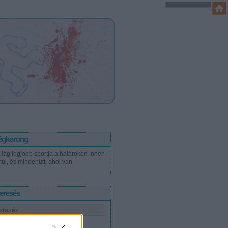
égkorong
világ legjobb sportja a határokon innen
túl, és mindenütt, ahol van.
eresés