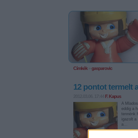
Címkék
»
gasparovic
12 pontot termelt 
2012.03.06. 17:44
F. Kapus
A Mladost
eddig a 
tennénk 
igazolt a
a…