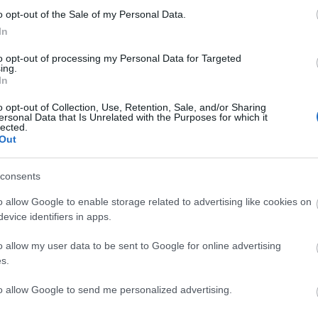
o opt-out of the Sale of my Personal Data.
Tetszik
0
In
to opt-out of processing my Personal Data for Targeted
ing.
rdok
In
C
o opt-out of Collection, Use, Retention, Sale, and/or Sharing
ersonal Data that Is Unrelated with the Purposes for which it
SÜTI BEÁLLÍTÁSOK MÓDOSÍTÁSA
ah
lected.
(
2
Out
ba
ba
(
5
cs
consents
div
eb
o allow Google to enable storage related to advertising like cookies on
(
4
fe
evice identifiers in apps.
fe
(
1
fr
o allow my user data to be sent to Google for online advertising
hár
s.
ho
ifj
(
4
to allow Google to send me personalized advertising.
(
5
(
2
kö