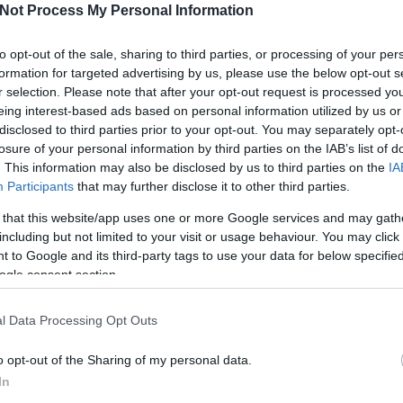
Not Process My Personal Information
I
to opt-out of the sale, sharing to third parties, or processing of your per
formation for targeted advertising by us, please use the below opt-out s
Tetszik
0
r selection. Please note that after your opt-out request is processed y
eing interest-based ads based on personal information utilized by us or
disclosed to third parties prior to your opt-out. You may separately opt-
arovic
mladost
losure of your personal information by third parties on the IAB’s list of
O
. This information may also be disclosed by us to third parties on the
IA
Participants
that may further disclose it to other third parties.
gól 57 másodperc alatt
 that this website/app uses one or more Google services and may gath
including but not limited to your visit or usage behaviour. You may click 
 to Google and its third-party tags to use your data for below specifi
ennapi esetről számolt be a nemzetközi szövetség, az IIHF
 A csoda a szlovák juniorligában, a Dukla Trencin–Liptovsky
ogle consent section.
meccsen történt meg. A 18 éves csatár, Jakub Gasparovic nevéhez
a világcsúcs. Csapata, a trencsényi Dukla 2-1-re ment az…
l Data Processing Opt Outs
o opt-out of the Sharing of my personal data.
In