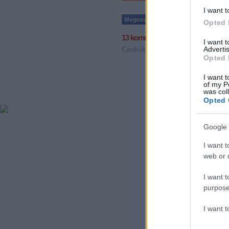
I want t
Opted 
13
komment
I want 
Advertis
Címkék:
szlovákia
gasparovic
reko
Opted 
I want t
of my P
was col
Opted 
Google 
I want t
web or d
I want t
purpose
I want 