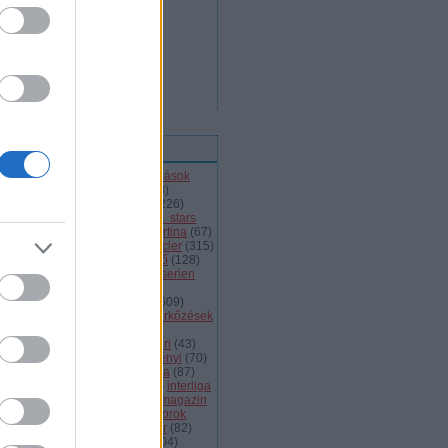
ímkék
l
(
66
)
alba volán
(
453
)
átigazolások
43
)
ausztria
(
86
)
a csoport
(
408
)
jnokok ligája
(
42
)
bajnokság
(
226
)
jnokságok
(
82
)
bartalis
(
53
)
bp. stars
2
)
brassó
(
64
)
briancon
(
72
)
cortina
(
67
)
ehország
(
98
)
dab
(
43
)
dab.docler
(
315
)
ízió 1
(
231
)
divízió 2
(
49
)
döntő
(
128
)
el
(
1139
)
eht
(
76
)
eihc
(
93
)
elitserien
9
)
énekes
(
363
)
extraliga
(
59
)
héroroszország
(
50
)
fehérvár
(
609
)
lkészülés
(
183
)
felkészülési mérkőzések
82
)
finnország
(
145
)
fotók
(
45
)
anciaország
(
73
)
ftc
(
213
)
gömöri
(
43
)
i
(
76
)
hc csíkszereda
(
85
)
hetényi
(
70
)
rvátország
(
40
)
hsc csíkszereda
(
87
)
úsági
(
285
)
iihf
(
80
)
inline
(
109
)
interliga
4
)
játékvezetők
(
64
)
jégkorongmagazin
1
)
jesenice
(
42
)
junior
(
90
)
juniorok
00
)
kanada
(
97
)
khl
(
663
)
kóger
(
82
)
lyök
(
55
)
kontinentális kupa
(
104
)