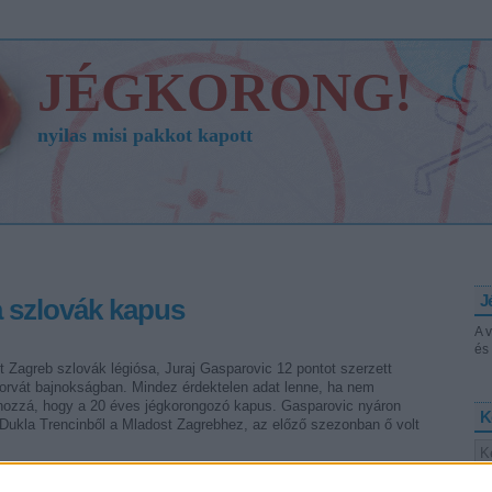
JÉGKORONG!
nyilas misi pakkot kapott
J
a szlovák kapus
A 
és 
 Zagreb szlovák légiósa, Juraj Gasparovic 12 pontot szerzett
horvát bajnokságban. Mindez érdektelen adat lenne, ha nem
hozzá, hogy a 20 éves jégkorongozó kapus. Gasparovic nyáron
K
 Dukla Trencinből a Mladost Zagrebhez, az előző szezonban ő volt