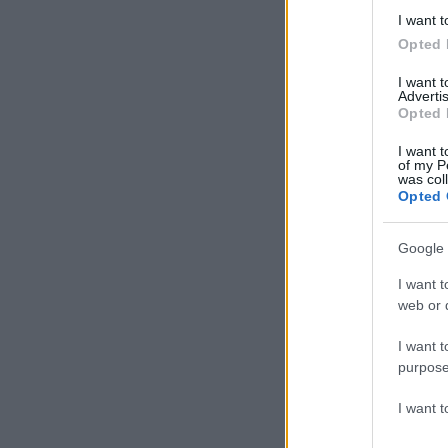
I want t
Opted 
I want 
Advertis
Opted 
I want t
of my P
was col
Opted 
Google 
I want t
web or d
I want t
purpose
I want 