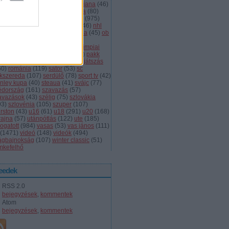
dányi
(
105
)
légiósok
(
131
)
ljubljana
(
46
)
gyarország
(
561
)
magyar kupa
(
80
)
skolc
(
187
)
mjsz
(
143
)
mol liga
(
975
)
ionalliga
(
132
)
németország
(
46
)
nhl
598
)
női
(
96
)
nők
(
127
)
norvégia
(
45
)
ob
173
)
ob i.
(
206
)
ocskay
(
107
)
aszország
(
68
)
olimpia
(
119
)
olimpiai
lejtezők
(
85
)
oroszország
(
132
)
pakk
1
)
playoff
(
137
)
primeau
(
55
)
rájátszás
60
)
románia
(
119
)
sator
(
53
)
sc
íkszereda
(
107
)
serdülő
(
78
)
sport tv
(
42
)
anley kupa
(
40
)
steaua
(
41
)
svájc
(
77
)
édország
(
161
)
szavazás
(
57
)
avazások
(
43
)
szélig
(
75
)
szlovákia
93
)
szlovénia
(
105
)
szuper
(
107
)
urston
(
43
)
u16
(
61
)
u18
(
291
)
u20
(
168
)
rajna
(
57
)
utánpótlás
(
122
)
ute
(
185
)
ogatott
(
984
)
vasas
(
53
)
vas jános
(
111
)
(
1471
)
videó
(
148
)
videók
(
494
)
lágbajnokság
(
107
)
winter classic
(
51
)
mkefelhő
eedek
RSS 2.0
bejegyzések
,
kommentek
Atom
bejegyzések
,
kommentek