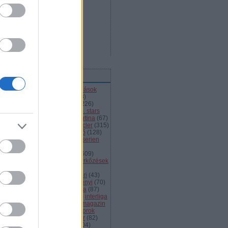
ímkék
l
(
66
)
alba volán
(
453
)
átigazolások
43
)
ausztria
(
86
)
a csoport
(
408
)
jnokok ligája
(
42
)
bajnokság
(
226
)
jnokságok
(
82
)
bartalis
(
53
)
bp. stars
2
)
brassó
(
64
)
briancon
(
72
)
cortina
(
67
)
ehország
(
98
)
dab
(
43
)
dab.docler
(
315
)
ízió 1
(
231
)
divízió 2
(
49
)
döntő
(
128
)
el
(
1139
)
eht
(
76
)
eihc
(
93
)
elitserien
9
)
énekes
(
363
)
extraliga
(
59
)
héroroszország
(
50
)
fehérvár
(
609
)
lkészülés
(
183
)
felkészülési mérkőzések
82
)
finnország
(
145
)
fotók
(
45
)
anciaország
(
73
)
ftc
(
213
)
gömöri
(
43
)
i
(
76
)
hc csíkszereda
(
85
)
hetényi
(
70
)
rvátország
(
40
)
hsc csíkszereda
(
87
)
úsági
(
285
)
iihf
(
80
)
inline
(
109
)
interliga
4
)
játékvezetők
(
64
)
jégkorongmagazin
1
)
jesenice
(
42
)
junior
(
90
)
juniorok
00
)
kanada
(
97
)
khl
(
663
)
kóger
(
82
)
lyök
(
55
)
kontinentális kupa
(
104
)