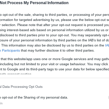
Not Process My Personal Information
I
to opt-out of the sale, sharing to third parties, or processing of your per
formation for targeted advertising by us, please use the below opt-out s
Tetszik
0
r selection. Please note that after your opt-out request is processed y
eing interest-based ads based on personal information utilized by us or
disclosed to third parties prior to your opt-out. You may separately opt-
 kane
dipietro
losure of your personal information by third parties on the IAB’s list of
O
. This information may also be disclosed by us to third parties on the
IA
Participants
that may further disclose it to other third parties.
SÜTI BEÁLLÍTÁSOK MÓDOSÍTÁSA
 that this website/app uses one or more Google services and may gath
including but not limited to your visit or usage behaviour. You may click 
 to Google and its third-party tags to use your data for below specifi
ogle consent section.
l Data Processing Opt Outs
o opt-out of the Sharing of my personal data.
In