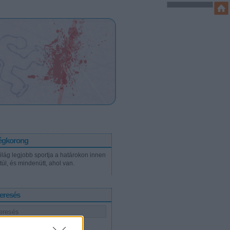
égkorong
világ legjobb sportja a határokon innen
túl, és mindenütt, ahol van.
eresés