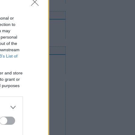
nnen mehetnek tovább
sonal or
ection to
Utánpótláscsapatok
Felnőttcsapatok
ou may
Jégcsarnokok és jégpályák
 personal
out of the
 downstream
nline közvetítések
B’s List of
2012. április 14.
2012. április 12.
2012. április 11.
er and store
to grant or
ed purposes