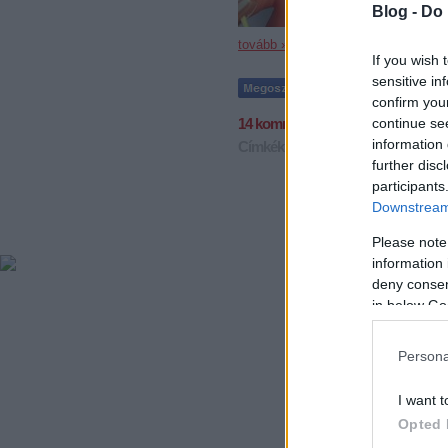
Blog -
Do 
tovább »
If you wish 
sensitive in
confirm you
continue se
14
komment
information 
Címkék:
videók
nhl
cooke
evander
further disc
participants
Downstream 
Please note
information 
deny consent
in below Go
Persona
I want t
Opted 