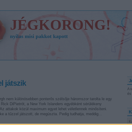
JÉGKORONG!
nyilas misi pakkot kapott
J
 játszik
A 
és 
urgh nem különösebben ponterős szélsője háromszor tarolta le egy
Rick DiPietrót, a New York Islanders egyébként sérülékeny
 Az attakok közül maximum egyet lehet véletlennek minősíteni.
K
ke a tűzzel játszott, de megúszta. Pedig tudhatja, meddig…