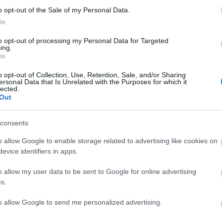
o opt-out of the Sale of my Personal Data.
In
to opt-out of processing my Personal Data for Targeted
ing.
In
C
o opt-out of Collection, Use, Retention, Sale, and/or Sharing
ersonal Data that Is Unrelated with the Purposes for which it
ah
lected.
(
2
Out
ba
ba
(
5
cs
consents
div
eb
o allow Google to enable storage related to advertising like cookies on
(
4
fe
evice identifiers in apps.
fe
(
1
fr
o allow my user data to be sent to Google for online advertising
hár
s.
ho
ifj
(
4
to allow Google to send me personalized advertising.
(
5
(
2
kö