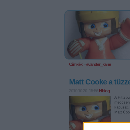
Címkék
»
evander_kane
Matt Cooke a tűzzel
2010.10.20. 15:56
Hblog
A Pittsb
meccsen 
kapusát.
Matt Coo