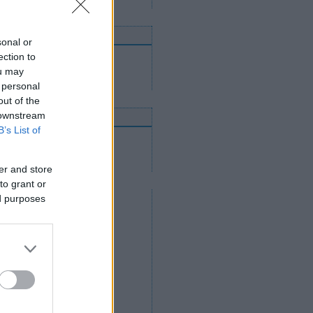
nnen mehetnek tovább
sonal or
ection to
Utánpótláscsapatok
Felnőttcsapatok
ou may
Jégcsarnokok és jégpályák
 personal
out of the
 downstream
nline közvetítések
B’s List of
2012. április 14.
2012. április 12.
2012. április 11.
er and store
to grant or
ed purposes