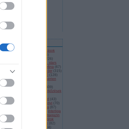
ímkék
l
(
66
)
alba volán
(
453
)
átigazolások
43
)
ausztria
(
86
)
a csoport
(
408
)
jnokok ligája
(
42
)
bajnokság
(
226
)
jnokságok
(
82
)
bartalis
(
53
)
bp. stars
2
)
brassó
(
64
)
briancon
(
72
)
cortina
(
67
)
ehország
(
98
)
dab
(
43
)
dab.docler
(
315
)
ízió 1
(
231
)
divízió 2
(
49
)
döntő
(
128
)
el
(
1139
)
eht
(
76
)
eihc
(
93
)
elitserien
9
)
énekes
(
363
)
extraliga
(
59
)
héroroszország
(
50
)
fehérvár
(
609
)
lkészülés
(
183
)
felkészülési mérkőzések
82
)
finnország
(
145
)
fotók
(
45
)
anciaország
(
73
)
ftc
(
213
)
gömöri
(
43
)
i
(
76
)
hc csíkszereda
(
85
)
hetényi
(
70
)
rvátország
(
40
)
hsc csíkszereda
(
87
)
úsági
(
285
)
iihf
(
80
)
inline
(
109
)
interliga
4
)
játékvezetők
(
64
)
jégkorongmagazin
1
)
jesenice
(
42
)
junior
(
90
)
juniorok
00
)
kanada
(
97
)
khl
(
663
)
kóger
(
82
)
lyök
(
55
)
kontinentális kupa
(
104
)