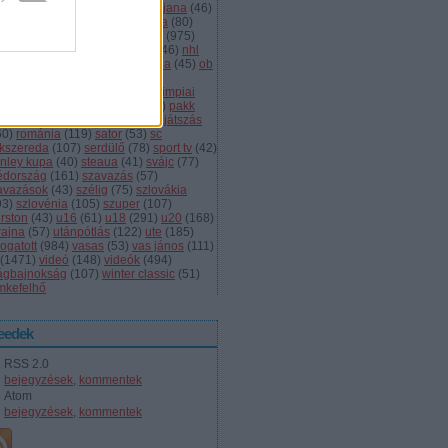
dányi
(
105
)
légiósok
(
131
)
ljubljana
(
46
)
gyarország
(
561
)
magyar kupa
(
80
)
skolc
(
187
)
mjsz
(
143
)
mol liga
(
975
)
ionalliga
(
132
)
németország
(
46
)
nhl
598
)
női
(
96
)
nők
(
127
)
norvégia
(
45
)
ob
173
)
ob i.
(
206
)
ocskay
(
107
)
aszország
(
68
)
olimpia
(
119
)
olimpiai
lejtezők
(
85
)
oroszország
(
132
)
pakk
1
)
playoff
(
137
)
primeau
(
55
)
rájátszás
60
)
románia
(
119
)
sator
(
53
)
sc
íkszereda
(
107
)
serdülő
(
78
)
sport tv
(
42
)
anley kupa
(
40
)
steaua
(
41
)
svájc
(
77
)
édország
(
161
)
szavazás
(
57
)
avazások
(
43
)
szélig
(
75
)
szlovákia
93
)
szlovénia
(
105
)
szuper
(
107
)
urston
(
43
)
u16
(
61
)
u18
(
291
)
u20
(
168
)
rajna
(
57
)
utánpótlás
(
122
)
ute
(
185
)
ogatott
(
984
)
vasas
(
53
)
vas jános
(
111
)
(
1471
)
videó
(
148
)
videók
(
494
)
lágbajnokság
(
107
)
winter classic
(
51
)
mkefelhő
eedek
RSS 2.0
bejegyzések
,
kommentek
Atom
bejegyzések
,
kommentek