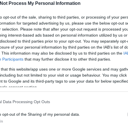
Not Process My Personal Information
I
to opt-out of the sale, sharing to third parties, or processing of your per
formation for targeted advertising by us, please use the below opt-out s
Tetszik
0
r selection. Please note that after your opt-out request is processed y
eing interest-based ads based on personal information utilized by us or
disclosed to third parties prior to your opt-out. You may separately opt-
e
szka
losure of your personal information by third parties on the IAB’s list of
O
. This information may also be disclosed by us to third parties on the
IA
Participants
that may further disclose it to other third parties.
SÜTI BEÁLLÍTÁSOK MÓDOSÍTÁSA
 that this website/app uses one or more Google services and may gath
including but not limited to your visit or usage behaviour. You may click 
 to Google and its third-party tags to use your data for below specifi
ogle consent section.
l Data Processing Opt Outs
o opt-out of the Sharing of my personal data.
In