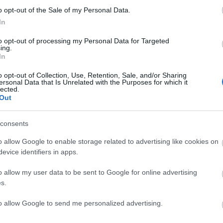
o opt-out of the Sale of my Personal Data.
In
to opt-out of processing my Personal Data for Targeted
ing.
In
C
o opt-out of Collection, Use, Retention, Sale, and/or Sharing
ersonal Data that Is Unrelated with the Purposes for which it
ah
lected.
(
2
Out
ba
ba
(
5
cs
consents
div
eb
o allow Google to enable storage related to advertising like cookies on
(
4
fe
evice identifiers in apps.
fe
(
1
fr
o allow my user data to be sent to Google for online advertising
hár
s.
ho
ifj
(
4
to allow Google to send me personalized advertising.
(
5
(
2
kö