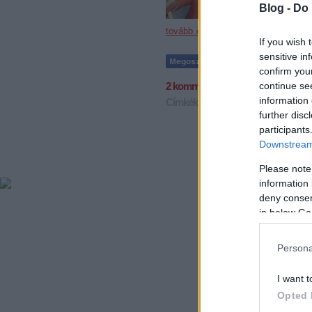
Blog -
Do 
tovább »
If you wish 
sensitive in
confirm you
continue se
2
komment
information 
Címkék:
egyesült államok
khl
esch
further disc
participants
Downstream 
Please note
information 
deny consent
in below Go
Persona
I want t
Opted 