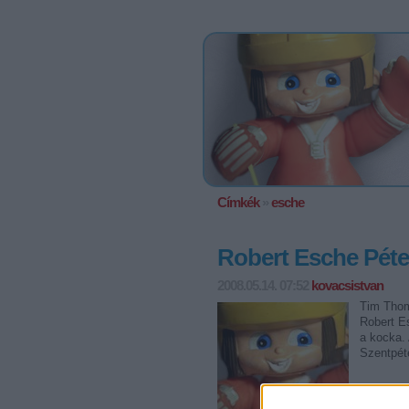
Címkék
»
esche
Robert Esche Péte
2008.05.14. 07:52
kovacsistvan
Tim Thom
Robert Es
a kocka. 
Szentpét