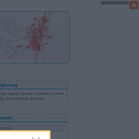
égkorong
világ legjobb sportja a határokon innen
túl, és mindenütt, ahol van.
eresés