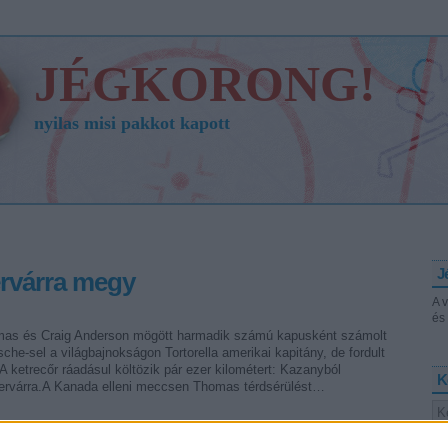
JÉGKORONG!
nyilas misi pakkot kapott
J
rvárra megy
A 
és 
as és Craig Anderson mögött harmadik számú kapusként számolt
che-sel a világbajnokságon Tortorella amerikai kapitány, de fordult
A ketrecőr ráadásul költözik pár ezer kilométert: Kazanyból
K
ervárra.A Kanada elleni meccsen Thomas térdsérülést…