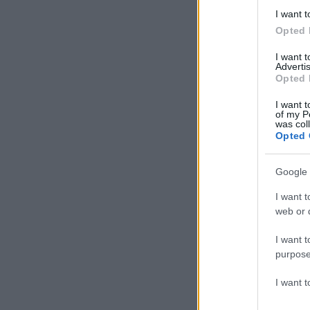
I want t
Opted 
I want 
Advertis
Opted 
I want t
of my P
was col
Opted 
Google 
I want t
web or d
I want t
purpose
I want 