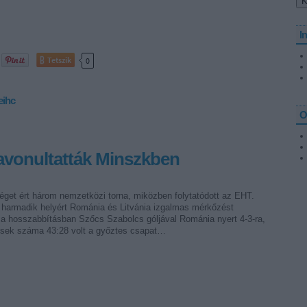
I
Tetszik
0
eihc
O
zavonultatták Minszkben
get ért három nemzetközi torna, miközben folytatódott az EHT.
 harmadik helyért Románia és Litvánia izgalmas mérkőzést
l a hosszabbításban Szőcs Szabolcs góljával Románia nyert 4-3-ra,
ések száma 43:28 volt a győztes csapat…