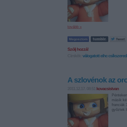
tovább »
Szólj hozzá!
Címkék:
válogatott
eihc
csíkszered
A szlovénok az or
2011.12.17. 08:51
kovacsistvan
Pénteken
másik két
franciák 
győztek l