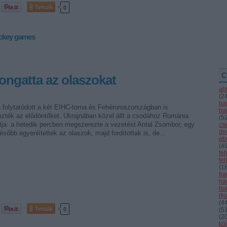
Tetszik
0
ckey games
C
ngatta az olaszokat
ah
(
2
ba
 folytatódott a két EIHC-torna és Fehéroroszországban is
ba
zték az elődöntőket. Ukrajnában közel állt a csodához Románia
(
5
tja: a hetedik percben megszerezte a vezetést Antal Zsombor, egy
cs
div
ésőbb egyenlítettek az olaszok, majd fordítottak is, de…
eb
(
4
fe
fe
(
1
fr
hár
ho
ifj
(
4
Tetszik
0
(
5
(
2
kö