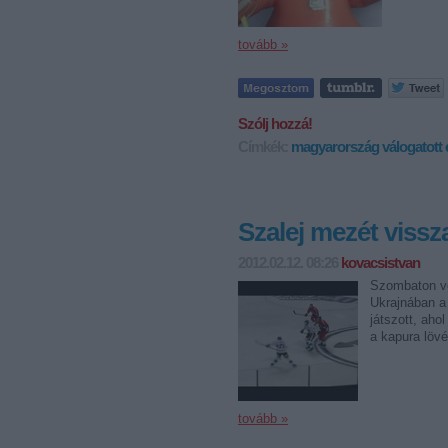
tovább »
Szólj hozzá!
Címkék:
magyarország
válogatott
Szalej mezét viss
2012.02.12. 08:26
kovacsistvan
Szombaton vé
Ukrajnában a
játszott, aho
a kapura löv
tovább »