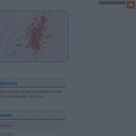
égkorong
világ legjobb sportja a határokon innen
túl, és mindenütt, ahol van.
eresés