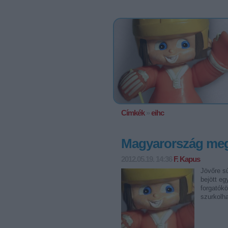
Címkék
»
eihc
Magyarország meg
2012.05.19. 14:36
F. Kapus
Jövőre sű
bejött eg
forgatókö
szurkolh