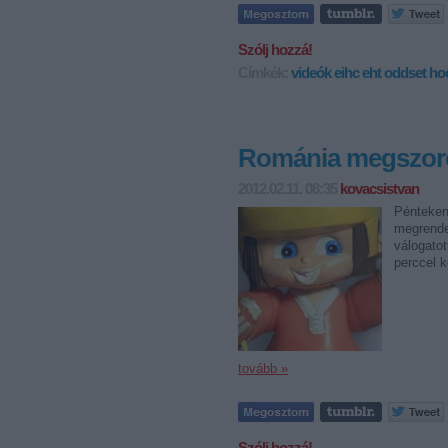
Szólj hozzá!
Címkék:
videók
eihc
eht
oddset ho
Románia megszoro
2012.02.11. 08:35
kovacsistvan
Pénteken
megrende
válogatot
perccel k
tovább »
Szólj hozzá!