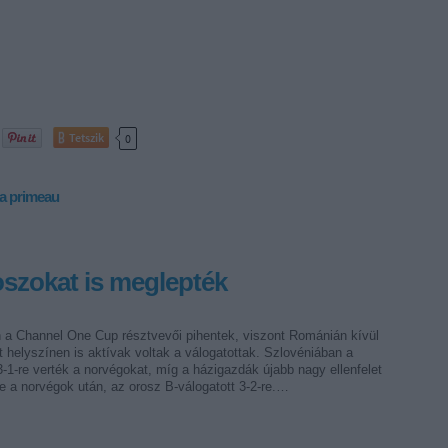
Tetszik
0
a
primeau
oszokat is meglepték
 a Channel One Cup résztvevői pihentek, viszont Románián kívül
 helyszínen is aktívak voltak a válogatottak. Szlovéniában a
3-1-re verték a norvégokat, míg a házigazdák újabb nagy ellenfelet
e a norvégok után, az orosz B-válogatott 3-2-re.…