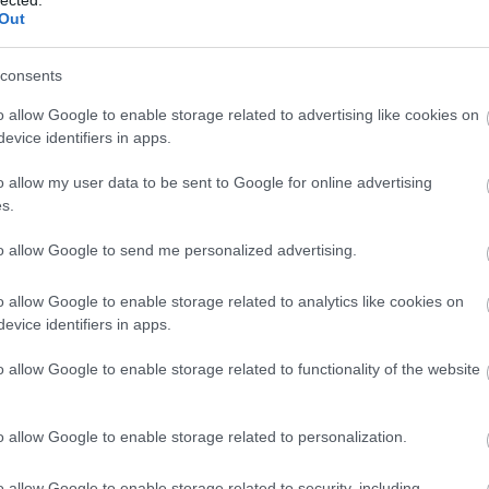
Out
közi szünet hetében a szokásoknak megfelelően a válogatottaké a
, annak ellenére, hogy néhány bajnokság, köztük például az EBEL,
consents
meg. A hét második felében a Euro Hockey Tour svédországi
 következik, ez a legrangosabb esemény Európában,…
o allow Google to enable storage related to advertising like cookies on
evice identifiers in apps.
o allow my user data to be sent to Google for online advertising
s.
to allow Google to send me personalized advertising.
Tetszik
0
o allow Google to enable storage related to analytics like cookies on
ames
evice identifiers in apps.
o allow Google to enable storage related to functionality of the website
k Finnországot
o allow Google to enable storage related to personalization.
n folytatódott az EHT oroszországi tornája, három másik
o allow Google to enable storage related to security, including