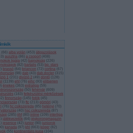
ímkék
l
(
66
)
alba volán
(
453
)
átigazolások
43
)
ausztria
(
86
)
a csoport
(
408
)
jnokok ligája
(
42
)
bajnokság
(
226
)
jnokságok
(
82
)
bartalis
(
53
)
bp. stars
2
)
brassó
(
64
)
briancon
(
72
)
cortina
(
67
)
ehország
(
98
)
dab
(
43
)
dab.docler
(
315
)
ízió 1
(
231
)
divízió 2
(
49
)
döntő
(
128
)
el
(
1139
)
eht
(
76
)
eihc
(
93
)
elitserien
9
)
énekes
(
363
)
extraliga
(
59
)
héroroszország
(
50
)
fehérvár
(
609
)
lkészülés
(
183
)
felkészülési mérkőzések
82
)
finnország
(
145
)
fotók
(
45
)
anciaország
(
73
)
ftc
(
213
)
gömöri
(
43
)
i
(
76
)
hc csíkszereda
(
85
)
hetényi
(
70
)
rvátország
(
40
)
hsc csíkszereda
(
87
)
úsági
(
285
)
iihf
(
80
)
inline
(
109
)
interliga
4
)
játékvezetők
(
64
)
jégkorongmagazin
1
)
jesenice
(
42
)
junior
(
90
)
juniorok
00
)
kanada
(
97
)
khl
(
663
)
kóger
(
82
)
lyök
(
55
)
kontinentális kupa
(
104
)