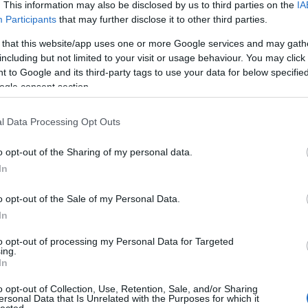
. This information may also be disclosed by us to third parties on the
IA
a válogatottjában
Participants
that may further disclose it to other third parties.
E
 that this website/app uses one or more Google services and may gath
including but not limited to your visit or usage behaviour. You may click 
tornát is rendeznek a hétvégén. Ebből minket az ukrajnai
 to Google and its third-party tags to use your data for below specifi
érint jobban, merthogy a túlnyomó részben Mol ligásokból álló
válogatott mellett áprilisi vb-ellenfelünk, Ukrajna is megmutatkozik.
ogle consent section.
vezett himnuszügy után először találkozik Tom…
l Data Processing Opt Outs
o opt-out of the Sharing of my personal data.
In
Tetszik
o opt-out of the Sale of my Personal Data.
0
In
to opt-out of processing my Personal Data for Targeted
ing.
In
o opt-out of Collection, Use, Retention, Sale, and/or Sharing
er Classicot játszanak
ersonal Data that Is Unrelated with the Purposes for which it
lected.