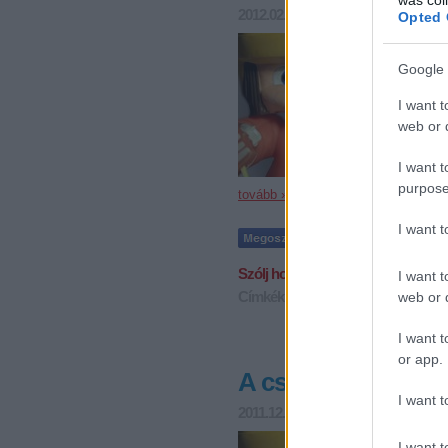
2012.02.07. 11:10
kovacsistvan
Opted 
A nemzet
főszerep
Google 
nem áll 
állomása
I want t
web or d
I want t
purpose
tovább »
I want 
Szólj hozzá!
I want t
Címkék:
eihc
eht
oddset hockey g
web or d
I want t
or app.
A csehek kiütötté
I want t
2011.12.18. 11:55
kovacsistvan
Szombato
I want t