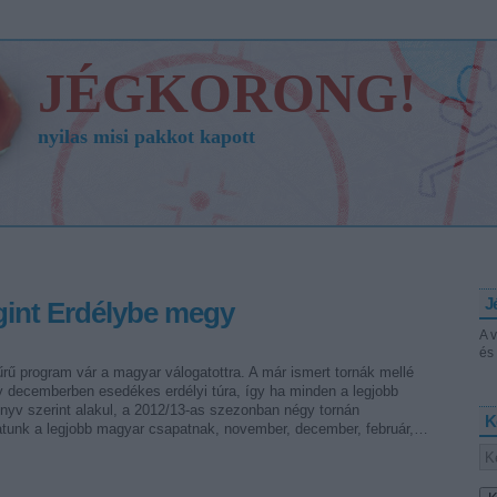
JÉGKORONG!
nyilas misi pakkot kapott
J
int Erdélybe megy
A 
és 
rű program vár a magyar válogatottra. A már ismert tornák mellé
y decemberben esedékes erdélyi túra, így ha minden a legjobb
nyv szerint alakul, a 2012/13-as szezonban négy tornán
K
atunk a legjobb magyar csapatnak, november, december, február,…