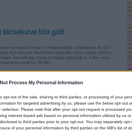
la
ma
mi
nat
(
1
1
(
ol
kicselezve lőtt gólt
se
(
4
(
3
cs
három nemzetközi tornán is megkezdődtek a küzdelmek. Az EHT
st
sv
ának első meccsét Helsinkiben rendezték, mivel szokás szerint a
sz
emleges meccsét egy másik országban játszották le. A finn–orosz
(
1
zabad téren került sor, 25 000…
th
uk
vál
vb
vi
Not Process My Personal Information
Cí
to opt-out of the sale, sharing to third parties, or processing of your per
F
Tetszik
0
formation for targeted advertising by us, please use the below opt-out s
r selection. Please note that after your opt-out request is processed y
eing interest-based ads based on personal information utilized by us or
ames
disclosed to third parties prior to your opt-out. You may separately opt-
losure of your personal information by third parties on the IAB’s list of