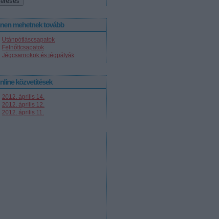
nnen mehetnek tovább
Utánpótláscsapatok
Felnőttcsapatok
Jégcsarnokok és jégpályák
nline közvetítések
2012. április 14.
2012. április 12.
2012. április 11.