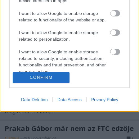
device identifiers in apps.
Ferencvárosi TC-hez. Vele tartott hét saját nevelésű
utánpótláskorú játékosa, akik közül többen
I want to allow Google to enable storage
korosztályos bajnokok lettek, és néhányan
related to functionality of the website or app.
bemutatkoztak a felnőtt bajnokságban is. Az erdélyi
I want to allow Google to enable storage
szakember eredetileg…
related to personalization.
Tokaji is kipróbálta az edzősködést
I want to allow Google to enable storage
related to security, including authentication
F. Kapus
•
2011. május 31.
0
functionality and fraud prevention, and other
user protection.
"A csatároknak és a kapusoknak rendszeresen
CONFIRM
szerveznek képzést, edzőtábort, de a hátvédekkel
senki nem foglalkozik külön" – mondta blogunknak
Tokaji Viktor. A magyar válogatott hátvédje három
Data Deletion
Data Access
Privacy Policy
társával négynapos védőképző táborban kísérelt
meg tenni ez ellen,…
Prakab Gábor már nem az FTC edzője
F. Kapus
•
2010. november 22.
0