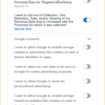
Personal Data for Targeted Advertising.
elégedett vagyok pályafutásommal"…
Opted In
Ki lesz a szövetségi kapitány?
I want to opt-out of Collection, Use,
Retention, Sale, and/or Sharing of my
Personal Data that Is Unrelated with the
F. Kapus
•
2011. június 25.
0
Purposes for which it was collected.
Opted Out
Kovács Csaba, a szövetség szakmai alelnöke
Google consents
blogunknak elmondta, a következő elnökségi ülésen
foglalkoznak először a 2011/12-es szezon válogatott
I want to allow Google to enable storage
edzőinek kérdésével. Információink szerint ennek
related to advertising like cookies on web or
dátuma július 7. Nemcsak a felnőtt csapathoz kell
device identifiers in apps.
megtalálni a legmegfelelőbb…
I want to allow my user data to be sent to
Google for online advertising purposes.
Prakab: A minőségi fejlesztés a
I want to allow Google to send me
célom
personalized advertising.
hokikori
•
2011. június 01.
0
I want to allow Google to enable storage
related to analytics like cookies on web or
Prakab Gábor egy éve érkezett Csíkszeredából a