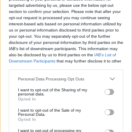
Szilassy Zoltán átállt a másik oldalra
targeted advertising by us, please use the below opt-out
section to confirm your selection. Please note that after your
F. Kapus
•
2011. július 27.
0
opt-out request is processed you may continue seeing
interest-based ads based on personal information utilized by
"Kedden leültem tárgyalni Azari Zsolttal, a
us or personal information disclosed to third parties prior to
Dab.Docler ügyvezetőjével, akitől jó ajánlatot
your opt-out. You may separately opt-out of the further
kaptam, és a jövőt tekintve racionális döntést
disclosure of your personal information by third parties on the
hoztam, visszavonulok, edzőként dolgozom a
IAB’s list of downstream participants. This information may
also be disclosed by us to third parties on the
IAB’s List of
továbbiakban" – mondta blogunknak Szilassy
Downstream Participants
that may further disclose it to other
Zoltán. A dunaújvárosiak 36 éves…
third parties.
Kangyal és Majoross befejezte
Please note that this website/app uses one or more Google
Personal Data Processing Opt Outs
services and may gather and store information including but
F. Kapus
•
2011. július 11.
0
not limited to your visit or usage behaviour. You may click to
I want to opt-out of the Sharing of my
personal data.
grant or deny consent to Google and its third-party tags to
Opted In
use your data for below specified purposes in below Google
"Szerencsés vagyok, hogy 42 éves koromig az
consent section.
élvonalban jégkorongozhattam, és 40 évesen A
I want to opt-out of the Sale of my
Personal Data.
csoportos vb-n játszhattam. Ezzel kimerítettem
Opted In
minden lehetőségemet. Persze ha megmaradt volna
a Vasas, egy évet még biztosan lehúzok, de így is
I want to opt-out of processing my