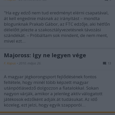
"Ha egy edző nem tud eredményt elérni csapatával,
át kell engednie másnak az irányítást – mondta
blogunknak Prakab Gábor, az FTC edzője, aki hétfőn
délelőtt jelezte a szakosztályvezetésnek távozási
szándékát. – Próbáltam sok mindent, de nem ment,
mivel ezt…
Majoross: Így ne legyen vége
F. Kapus
•
2010. május 26.
13
A magyar jégkorongsport fejlődésének fontos
feltétele, hogy minél több képzett magyar
utánpótlásedző dolgozzon a fiatalokkal. Sokan
nagyon várják, amikor a jelenleg aktív válogatott
játékosok edzőként adják át tudásukat. Az idő
közeleg, ezt jelzi, hogy egyik szapporói…