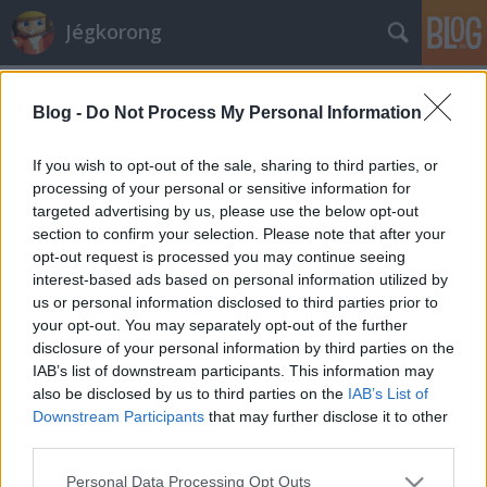
Jégkorong
Címkék
»
csíki_sör_kupa
Blog -
Do Not Process My Personal Information
Hétvégén Csíki Sör-kupa
If you wish to opt-out of the sale, sharing to third parties, or
Hblog
•
2012. augusztus 28.
0
processing of your personal or sensitive information for
targeted advertising by us, please use the below opt-out
section to confirm your selection. Please note that after your
Pénteken a HSC Csíkszereda-HK Poprád
opt-out request is processed you may continue seeing
összecsapással kezdetét veszi a hagyományosan
interest-based ads based on personal information utilized by
megrendezett Csíki Sör-kupa. Idén a szlovák
us or personal information disclosed to third parties prior to
Extraligából érkezik a harmadik meghívott csapat. A
your opt-out. You may separately opt-out of the further
találkozó egyik érdekessége, hogy a nyáron a HSC
disclosure of your personal information by third parties on the
éppen a Poprádtól erősített, hiszen mint az…
IAB’s list of downstream participants. This information may
also be disclosed by us to third parties on the
IAB’s List of
Egy perc alatt hármat ütött a HSC
Downstream Participants
that may further disclose it to other
third parties.
Hblog
•
2010. augusztus 28.
21
Please note that this website/app uses one or more Google
Personal Data Processing Opt Outs