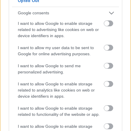
Opted Out
"Hétfőn reggel megyek vissza Cincinnatibe – mondta
blogunknak Kóger Dániel, aki az előző hetet az AHL-
Google consents
ben töltötte a St. John’s IceCapsnél. Az edző azt
mondta a végén, hogy elégedett volt velem, egyre
I want to allow Google to enable storage
related to advertising like cookies on web or
jobban játszottam, kezdtem felvenni a ritmust, ami
device identifiers in apps.
szerinte sem…
I want to allow my user data to be sent to
Google for online advertising purposes.
I want to allow Google to send me
personalized advertising.
I want to allow Google to enable storage
related to analytics like cookies on web or
device identifiers in apps.
I want to allow Google to enable storage
related to functionality of the website or app.
I want to allow Google to enable storage