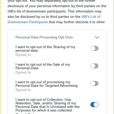
your opt-out. You may separately opt-out of the further
míg a Cincinnatinek már…
disclosure of your personal information by third parties on the
IAB’s list of downstream participants. This information may
Kóger Dániel az AHL-ben
also be disclosed by us to third parties on the
IAB’s List of
Downstream Participants
that may further disclose it to other
karácsonyozik
third parties.
F. Kapus
•
2011. december 25.
0
Please note that this website/app uses one or more Google
Personal Data Processing Opt Outs
services and may gather and store information including but
Másodszor is felhívták az ECHL-ben játszó magyar
not limited to your visit or usage behaviour. You may click to
I want to opt-out of the Sharing of my
personal data.
csatárt az NHL farmligájába. Kóger Dániel december
grant or deny consent to Google and its third-party tags to
Opted In
26-án a Providence Bruinsban lép jégre, ez a Boston
use your data for below specified purposes in below Google
consent section.
Bruins farmcsapata. Kóger néhány hete a St. John’s
I want to opt-out of the Sale of my
Personal Data.
IceCapsben játszott három AHL-mérkőzést, új
Opted In
csapata kevésbé jó…
I want to opt-out of processing my
Personal Data for Targeted Advertising.
Ilyen tempóval még nem
Opted In
találkoztam
I want to opt-out of Collection, Use,
Retention, Sale, and/or Sharing of my
F. Kapus
•
2011. december 12.
0
Personal Data that Is Unrelated with the
Purposes for which it was collected.