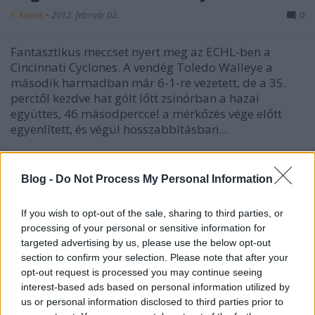
F. Kapus
•
2012. február 02.
0
Fantasztikus meccset nyert meg az ECHL-ben a
Cincinnati Cyclones. A vendég Toledo Walleye a
második harmadban már 6-1-re vezetett, de a 35.
perctől kezdve hat gólt lőtt zsinórban a hazai
együttes, 46 másodperccel a mérkőzés vége előtt
egyenlített, és végül hosszabbításban…
Kóger Dániel már AHL-szerződésért
Blog -
Do Not Process My Personal Information
hajt
F. Kapus
•
2011. december 30.
0
If you wish to opt-out of the sale, sharing to third parties, or
processing of your personal or sensitive information for
targeted advertising by us, please use the below opt-out
"Most sem tudom, meddig maradok az AHL-ben –
section to confirm your selection. Please note that after your
mondta blogunknak Kóger Dániel a második
opt-out request is processed you may continue seeing
Providence Bruins-os mérkőzése után. – Ezen a héten
interest-based ads based on personal information utilized by
még két mérkőzésünk van, amin még biztosan
us or personal information disclosed to third parties prior to
játszom, de azt követően csak január 6-án játszunk,