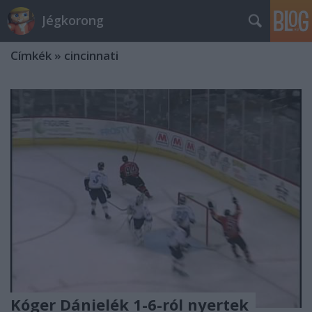
Jégkorong
Címkék
»
cincinnati
Kóger Dánielék 1-6-ról nyertek