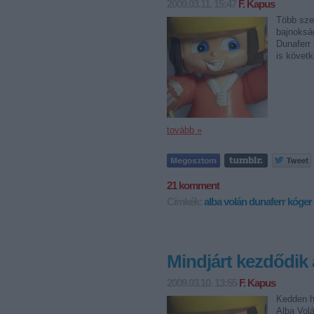
2009.03.11. 15:47
F. Kapus
Több sze
bajnokság
Dunaferr 
is követ
tovább »
21
komment
Címkék:
alba volán
dunaferr
kóger
Mindjárt kezdődik 
2009.03.10. 13:55
F. Kapus
Kedden ha
Alba Volá