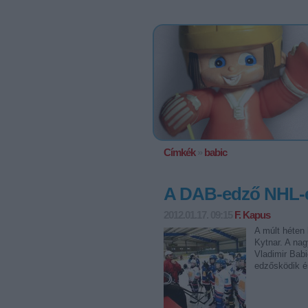
Címkék
»
babic
A DAB-edző NHL-es
2012.01.17. 09:15
F. Kapus
A múlt héten
Kytnar. A nag
Vladimir Babi
edzősködik é