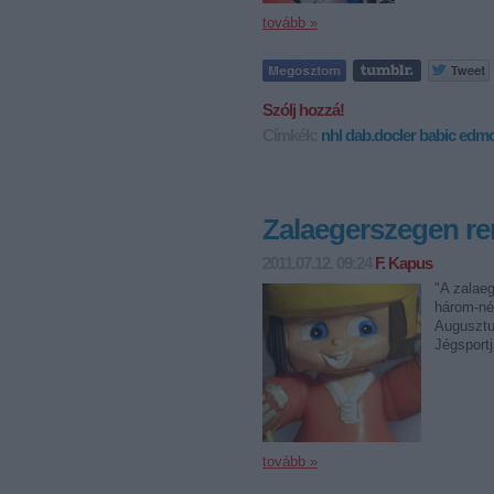
tovább »
Szólj hozzá!
Címkék:
nhl
dab.docler
babic
edmo
Zalaegerszegen re
2011.07.12. 09:24
F. Kapus
"A zalaeg
három-né
Augusztu
Jégsportj
tovább »