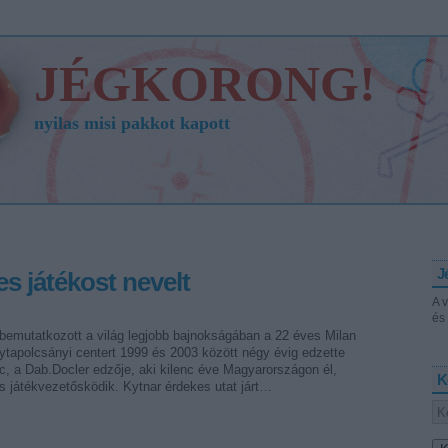
JÉGKORONG!
nyilas misi pakkot kapott
J
 játékost nevelt
A 
és 
 bemutatkozott a világ legjobb bajnokságában a 22 éves Milan
ytapolcsányi centert 1999 és 2003 között négy évig edzette
c, a Dab.Docler edzője, aki kilenc éve Magyarországon él,
K
s játékvezetősködik. Kytnar érdekes utat járt…