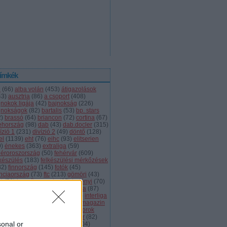
ímkék
l
(
66
)
alba volán
(
453
)
átigazolások
43
)
ausztria
(
86
)
a csoport
(
408
)
jnokok ligája
(
42
)
bajnokság
(
226
)
jnokságok
(
82
)
bartalis
(
53
)
bp. stars
2
)
brassó
(
64
)
briancon
(
72
)
cortina
(
67
)
ehország
(
98
)
dab
(
43
)
dab.docler
(
315
)
ízió 1
(
231
)
divízió 2
(
49
)
döntő
(
128
)
el
(
1139
)
eht
(
76
)
eihc
(
93
)
elitserien
9
)
énekes
(
363
)
extraliga
(
59
)
héroroszország
(
50
)
fehérvár
(
609
)
lkészülés
(
183
)
felkészülési mérkőzések
82
)
finnország
(
145
)
fotók
(
45
)
anciaország
(
73
)
ftc
(
213
)
gömöri
(
43
)
i
(
76
)
hc csíkszereda
(
85
)
hetényi
(
70
)
rvátország
(
40
)
hsc csíkszereda
(
87
)
úsági
(
285
)
iihf
(
80
)
inline
(
109
)
interliga
4
)
játékvezetők
(
64
)
jégkorongmagazin
1
)
jesenice
(
42
)
junior
(
90
)
juniorok
00
)
kanada
(
97
)
khl
(
663
)
kóger
(
82
)
sonal or
lyök
(
55
)
kontinentális kupa
(
104
)