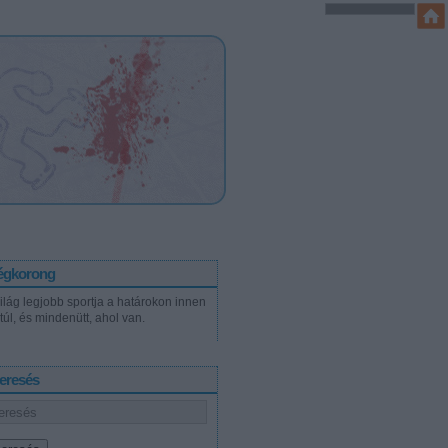
égkorong
világ legjobb sportja a határokon innen
túl, és mindenütt, ahol van.
eresés