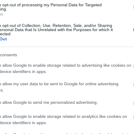
to opt-out of processing my Personal Data for Targeted
ing.
E
In
a juniortornát
o opt-out of Collection, Use, Retention, Sale, and/or Sharing
ersonal Data that Is Unrelated with the Purposes for which it
lected.
árosi juniorkupa helyosztói a beszámolók szerint izgalmas, jó
Out
lú játékot hoztak. A nagyszámú közönség, a több száz néző
érdeklődése jelzi, nagyon várják már a hazai hokidrukkerek a jeges
A bronzéremért vívott meccsen az Alba Volán…
consents
o allow Google to enable storage related to advertising like cookies on
evice identifiers in apps.
o allow my user data to be sent to Google for online advertising
s.
Tetszik
0
to allow Google to send me personalized advertising.
o allow Google to enable storage related to analytics like cookies on
evice identifiers in apps.