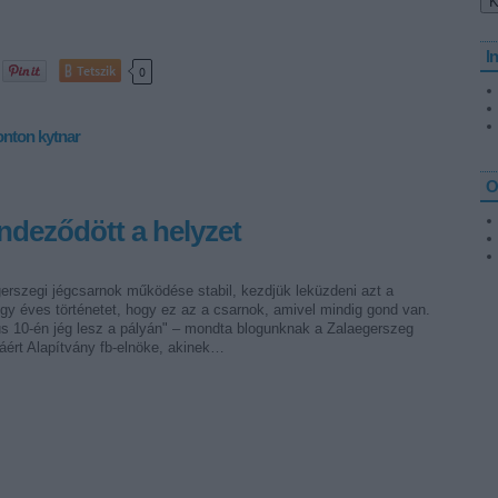
I
Tetszik
0
nton
kytnar
O
ndeződött a helyzet
erszegi jégcsarnok működése stabil, kezdjük leküzdeni azt a
gy éves történetet, hogy ez az a csarnok, amivel mindig gond van.
s 10-én jég lesz a pályán" – mondta blogunknak a Zalaegerszeg
áért Alapítvány fb-elnöke, akinek…