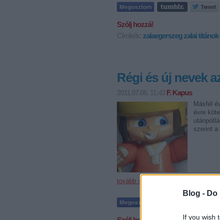
Szólj hozzá!
Címkék:
zalaegerszeg
zalai titánok
Régi és új nevek a
2011.07.06. 11:43
F. Kapus
Másfél év
évre köt
utánpótl
szerint a
tovább »
Blog -
Do 
If you wish 
Szólj hozzá!