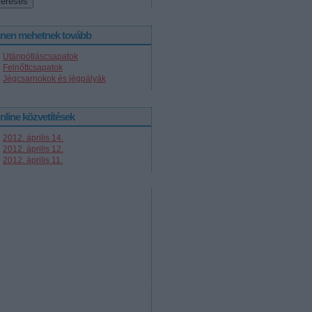
nnen mehetnek tovább
Utánpótláscsapatok
Felnőttcsapatok
Jégcsarnokok és jégpályák
nline közvetítések
2012. április 14.
2012. április 12.
2012. április 11.