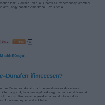
rosban lesz. Vladimir Babic, a Dunaferr SE vezetőedzője örömmel
e arról, hogy hazatért Amerikából Pavuk Attila,…
Tetszik
0
18
babic
ifjúságiak
lc–Dunaferr ifimeccsen?
erdán Miskolcra látogatott a 18 éven aluliak rájátszásának
 A tét nagy volt, ha a vendégek két vagy három ponttal távoztak
ról, biztosították volna helyüket a bajnoki döntőben. A 42.
-es Dunaferr-előnynél szakadt félbe…