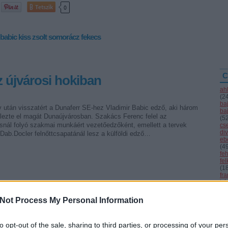
Tetszik
0
babic
kiss zsolt
somorácz
fekecs
C
z újvárosi hokiban
ah
(
2
ba
 után visszatért a Dunaferr SE-hez Vladimir Babic edző, aki három
ba
elezte el magát Dunaújvárosban. Szakács Ferenc felel az
(
5
ásnál folyó szakmai munkáért vezetőedzőként, emellett a tervek
cs
div
 Dab.Docler felnőttcsapatánál lesz a külföldi edző…
eb
(
4
fe
fe
(
1
fr
hár
ho
ifj
Not Process My Personal Information
(
4
Tetszik
0
(
5
(
2
to opt-out of the sale, sharing to third parties, or processing of your per
kö