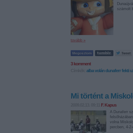
Dunaújvá
számolt b
tovább »
3
komment
Címkék:
alba volán
dunaferr
fekti
u
Mi történt a Misko
2009.02.13. 09:11
F. Kapus
A Dunaferr sz
felsőházában.
volna Miskolc
percben, 4-2