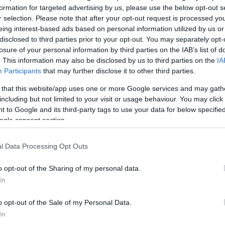
la
formation for targeted advertising by us, please use the below opt-out s
os
faragó
csata
berényi
dunaferr
dab.docler
azari
babic
szélig
ma
r selection. Please note that after your opt-out request is processed y
mi
nat
eing interest-based ads based on personal information utilized by us or
(
1
disclosed to third parties prior to your opt-out. You may separately opt-
1
(
ol
losure of your personal information by third parties on the IAB’s list of
se
lassan erőre kap
. This information may also be disclosed by us to third parties on the
IA
(
4
(
3
Participants
that may further disclose it to other third parties.
cs
st
 that this website/app uses one or more Google services and may gath
sv
ént évekig Dunaújvárosban dolgozó Vladimir Babic novemberben
sz
l a zalaegerszegiek ajánlatát. Azóta a jégcsarnok ügyvezető
including but not limited to your visit or usage behaviour. You may click 
(
1
a lett, és szervezi a helyi hokis életet. Ezenközben nemzetközi
 to Google and its third-party tags to use your data for below specifi
th
tő is. A csapat munkáját új alapokra kívánja helyezni,…
uk
ogle consent section.
vál
vb
vi
Cí
l Data Processing Opt Outs
F
o opt-out of the Sharing of my personal data.
In
Tetszik
0
o opt-out of the Sale of my Personal Data.
In
itánok
babic