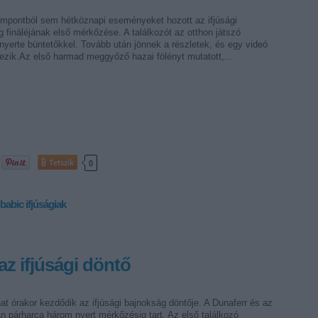
mpontból sem hétköznapi eseményeket hozott az ifjúsági
 fináléjának első mérkőzése. A találkozót az otthon játszó
nyerte büntetőkkel. Tovább után jönnek a részletek, és egy videó
kezik.Az első harmad meggyőző hazai fölényt mutatott,…
Tetszik
0
babic
ifjúságiak
az ifjúsági döntő
t órakor kezdődik az ifjúsági bajnokság döntője. A Dunaferr és az
n párharca három nyert mérkőzésig tart. Az első találkozó