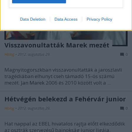
I want to allow Google to enable storage
related to security, including authentication
Data Deletion
Data Access
Privacy Policy
functionality and fraud prevention, and other
user protection.
Visszavonultatták Marek mezét
Hblog
•
2012. augusztus 29.
0
Magnyitogorszkban visszavonultatták a jaroszlavli
tragédiában elhunyt cseh támadó 15-ös számú
mezét.
Jan Marek
2006 és 2010 között volt a ...
Hétvégén belekezd a Fehérvár junior
Hblog
•
2012. augusztus 29.
0
Hat nappal az EBEL hivatalos rajtja előtt elkezdődik
az osztrák szervezésű bajnokság junior ligája,