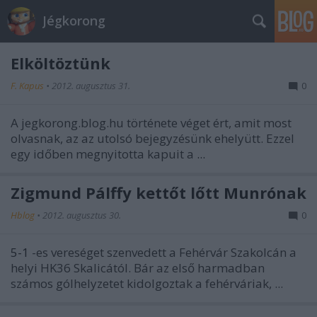
Jégkorong
Elköltöztünk
F. Kapus
•
2012. augusztus 31.
0
A jegkorong.blog.hu története véget ért, amit most
olvasnak, az az utolsó bejegyzésünk ehelyütt. Ezzel
egy időben megnyitotta kapuit a
...
Zigmund Pálffy kettőt lőtt Munrónak
Hblog
•
2012. augusztus 30.
0
5-1
-es vereséget szenvedett a Fehérvár Szakolcán a
helyi HK36 Skalicától. Bár az első harmadban
számos gólhelyzetet kidolgoztak a fehérváriak, ...