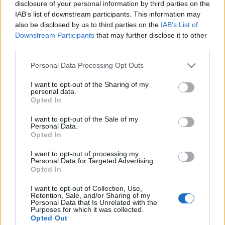
Három mérkőzéssel folytatódik csapataink
disclosure of your personal information by third parties on the
IAB’s list of downstream participants. This information may
felkészülési programja
. A Fehérvár a Skalica
also be disclosed by us to third parties on the
IAB’s List of
otthonában, az Újpest Léván lép jégre, az egyetlen ...
Downstream Participants
that may further disclose it to other
third parties.
Szlovák válogatott csatár a Mol
Please note that this website/app uses one or more Google
Personal Data Processing Opt Outs
Ligában
services and may gather and store information including but
not limited to your visit or usage behaviour. You may click to
I want to opt-out of the Sharing of my
F. Kapus
•
2012. augusztus 30.
0
personal data.
grant or deny consent to Google and its third-party tags to
Opted In
use your data for below specified purposes in below Google
A 24 éves, négyszeres felnőtt válogatott szlovák
consent section.
I want to opt-out of the Sale of my
csatár,
Erik Caladi
is az érsekújvári Ice Tigersben
Personal Data.
folytatja pályafutását.
Az érsekújváriak
...
Opted In
I want to opt-out of processing my
Personal Data for Targeted Advertising.
Kiütéses dunaújvárosi vereség
Opted In
Hblog
•
2012. augusztus 29.
0
I want to opt-out of Collection, Use,
Retention, Sale, and/or Sharing of my
Personal Data that Is Unrelated with the
Purposes for which it was collected.
Úgy tűnik, nem múlhat el előszezon nagy
Opted Out
gólkülönbségű dunaújvárosi vereség nélkül. Míg