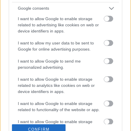
tavaly a másodosztályú
HC Topolcany verte meg
Google consents
nagyon ...
I want to allow Google to enable storage
related to advertising like cookies on web or
Mariborba utazik a juniorválogatott
device identifiers in apps.
Hblog
•
2012. augusztus 29.
0
I want to allow my user data to be sent to
Google for online advertising purposes.
Pénteken este hétkor, szombaton pedig délután
egykor Szlovénia U20-as válogatottja ellen kezdi a
I want to allow Google to send me
felkészülést a decemberi világbajnokságra a magyar
personalized advertising.
...
I want to allow Google to enable storage
related to analytics like cookies on web or
device identifiers in apps.
I want to allow Google to enable storage
related to functionality of the website or app.
I want to allow Google to enable storage
related to personalization.
CONFIRM