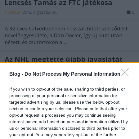
Lencsés Tamás az FTC játékosa
F. Kapus
•
2012. augusztus 30.
0
A
32 éves hátvéddel nem hosszabbított szerződést
nevelőegyesülete, a Dab.Docler, így új klub után
nézett, és csütörtökön a ...
Az NHL megtette újabb javaslatát
Ryan O'Brien
•
2012. augusztus 30.
0
Blog -
Do Not Process My Personal Information
Szerdán New Yorkban folytatódtak
az NHL és az
If you wish to opt-out of the sale, sharing to third parties, or
NHLPA végeláthatatlan megbeszélései
. Talán
processing of your personal or sensitive information for
először lehet azt mondani, hogy közeledtek az ...
targeted advertising by us, please use the below opt-out
section to confirm your selection. Please note that after your
Bemutatkozik az UTE és az FTC is
opt-out request is processed you may continue seeing
interest-based ads based on personal information utilized by
Hblog
•
2012. augusztus 30.
0
us or personal information disclosed to third parties prior to
your opt-out. You may separately opt-out of the further