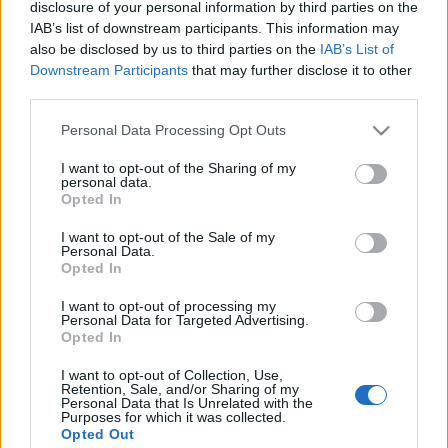
Három mérkőzéssel folytatódik csapataink
disclosure of your personal information by third parties on the
IAB’s list of downstream participants. This information may
felkészülési programja
. A Fehérvár a Skalica
also be disclosed by us to third parties on the
IAB’s List of
otthonában, az Újpest Léván lép jégre, az egyetlen ...
Downstream Participants
that may further disclose it to other
third parties.
Szlovák válogatott csatár a Mol
Please note that this website/app uses one or more Google
Personal Data Processing Opt Outs
Ligában
services and may gather and store information including but
not limited to your visit or usage behaviour. You may click to
I want to opt-out of the Sharing of my
F. Kapus
•
2012. augusztus 30.
0
personal data.
grant or deny consent to Google and its third-party tags to
Opted In
use your data for below specified purposes in below Google
A 24 éves, négyszeres felnőtt válogatott szlovák
consent section.
I want to opt-out of the Sale of my
csatár,
Erik Caladi
is az érsekújvári Ice Tigersben
Personal Data.
folytatja pályafutását.
Az érsekújváriak
...
Opted In
I want to opt-out of processing my
Personal Data for Targeted Advertising.
Kiütéses dunaújvárosi vereség
Opted In
Hblog
•
2012. augusztus 29.
0
I want to opt-out of Collection, Use,
Retention, Sale, and/or Sharing of my
Personal Data that Is Unrelated with the
Purposes for which it was collected.
Úgy tűnik, nem múlhat el előszezon nagy
Opted Out
gólkülönbségű dunaújvárosi vereség nélkül. Míg