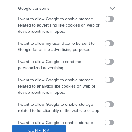
tavaly a másodosztályú
HC Topolcany verte meg
Google consents
nagyon ...
I want to allow Google to enable storage
related to advertising like cookies on web or
Mariborba utazik a juniorválogatott
device identifiers in apps.
Hblog
•
2012. augusztus 29.
0
I want to allow my user data to be sent to
Google for online advertising purposes.
Pénteken este hétkor, szombaton pedig délután
egykor Szlovénia U20-as válogatottja ellen kezdi a
I want to allow Google to send me
felkészülést a decemberi világbajnokságra a magyar
personalized advertising.
...
I want to allow Google to enable storage
related to analytics like cookies on web or
device identifiers in apps.
I want to allow Google to enable storage
related to functionality of the website or app.
I want to allow Google to enable storage
related to personalization.
CONFIRM