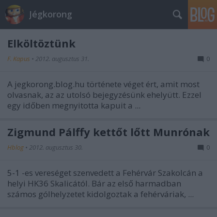
Jégkorong
Elköltöztünk
F. Kapus
•
2012. augusztus 31.
0
A jegkorong.blog.hu története véget ért, amit most
olvasnak, az az utolsó bejegyzésünk ehelyütt. Ezzel
egy időben megnyitotta kapuit a
...
Zigmund Pálffy kettőt lőtt Munrónak
Hblog
•
2012. augusztus 30.
0
5-1
-es vereséget szenvedett a Fehérvár Szakolcán a
helyi HK36 Skalicától. Bár az első harmadban
számos gólhelyzetet kidolgoztak a fehérváriak, ...