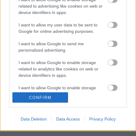
related to advertising like cookies on web or
device identifiers in apps.
Jó hangulatban ért véget a cseh EBEL-csapat
vendégjátéka a SK Horácká Slavia Trebíc
I want to allow my user data to be sent to
otthonában. A mérkőzés 3-2-es hazai vezetésnél
a
Google for online advertising purposes.
35. ...
I want to allow Google to send me
Javított a Miskolc és az Érsekújvár
personalized advertising.
Hblog
•
2012. augusztus 23.
0
I want to allow Google to enable storage
related to analytics like cookies on web or
device identifiers in apps.
Az iglói Szepességi Kupa második napján a Miskolc
javítani tudott. A Spisská Nová Vestől elszenvedett
I want to allow Google to enable storage
előző napi vereség után csütörtökön a ...
related to functionality of the website or app.
CONFIRM
Több magyar játékos is aláírt a
I want to allow Google to enable storage
related to personalization.
Patriothoz
Data Deletion
Data Access
Privacy Policy
I want to allow Google to enable storage
F. Kapus
•
2012. augusztus 23.
0
related to security, including authentication