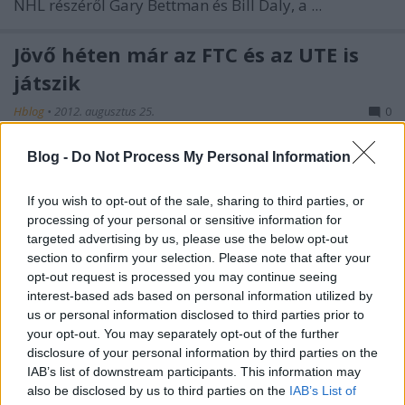
NHL részéről Gary Bettman és Bill Daly, a ...
Jövő héten már az FTC és az UTE is
játszik
Hblog
•
2012. augusztus 25.
0
Megvan az Ifj. Ocskay Gábor-emléktorna
Blog -
Do Not Process My Personal Information
menetrendje és tovább bővült a magyar
érdekeltségű felkészülési mérkőzések sora.
If you wish to opt-out of the sale, sharing to third parties, or
Szombaton
...
processing of your personal or sensitive information for
targeted advertising by us, please use the below opt-out
section to confirm your selection. Please note that after your
Ezüstérmes a Miskolc Iglóban
opt-out request is processed you may continue seeing
interest-based ads based on personal information utilized by
Hblog
•
2012. augusztus 24.
0
us or personal information disclosed to third parties prior to
your opt-out. You may separately opt-out of the further
A Szepességi Kupa harmadik napján a miskolciak a
disclosure of your personal information by third parties on the
lengyel bajnokság legutóbbi ötödik helyezettje, a
IAB’s list of downstream participants. This information may
GKS Tychy ellen játszottak. Az első és a második ...
also be disclosed by us to third parties on the
IAB’s List of