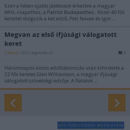
functionality and fraud prevention, and other
Ezen a héten újabb játékosok érkeztek a magyar
user protection.
MHL-csapathoz,
a Patriot Budapesthez
. Közel 40 fős
kerettel dolgozik a két edző, Petr Novak és Igor ...
Megvan az első ifjúsági válogatott
keret
F. Kapus
•
2012. augusztus 23.
0
Háromnapos közös edzőtáborozás után kihirdette a
22 fős keretet Glen Williamson, a magyar ifjúsági
válogatott szövetségi edzője. A fiatalok ...
SÜTI BEÁLLÍTÁSOK MÓDOSÍTÁSA