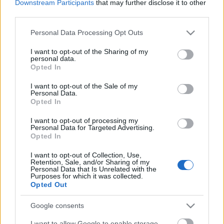
Downstream Participants
that may further disclose it to other
Derek Ryan máris a Villaché
third parties.
Please note that this website/app uses one or more Google
F. Kapus
•
2012. augusztus 24.
0
Personal Data Processing Opt Outs
services and may gather and store information including but
not limited to your visit or usage behaviour. You may click to
I want to opt-out of the Sharing of my
"A mai napon egy ötoldalú megállapodás keretében
personal data.
grant or deny consent to Google and its third-party tags to
Opted In
döntés született arról, hogy a 2012/13-as szezonban
use your data for below specified purposes in below Google
a Villach csapatában fog játszani Derek Ryan ...
consent section.
I want to opt-out of the Sale of my
Personal Data.
Opted In
Dancsfalvi és Revák az FTC-ben
I want to opt-out of processing my
F. Kapus
•
2012. augusztus 24.
0
Personal Data for Targeted Advertising.
Opted In
Nagy László sérült, Borbás Gergely továbbra is a
I want to opt-out of Collection, Use,
Ferencváros játékosa, a kerethez pedig három új
Retention, Sale, and/or Sharing of my
Personal Data that Is Unrelated with the
jégkorongozó csatlakozott, kettő viszont ...
Purposes for which it was collected.
Opted Out
Tömegverekedés a Znojmo meccsén
Google consents
F. Kapus
•
2012. augusztus 24.
0
I want to allow Google to enable storage