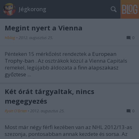
Jégkorong
Megint nyert a Vienna
Hblog
•
2012. augusztus 25.
0
Pénteken 15 mérkőzést rendeztek a
European
Trophy-ban
. Az osztrákok közül a Vienna Capitals
remekel, legújabb áldozata a
finn alapszakasz
győztese
...
Két órát tárgyaltak, nincs
megegyezés
Ryan O'Brien
•
2012. augusztus 25.
0
Most már négy férfi kezében van az NHL 2012/13-as
szezonja, pontosabban annak kezdete és sorsa. Az