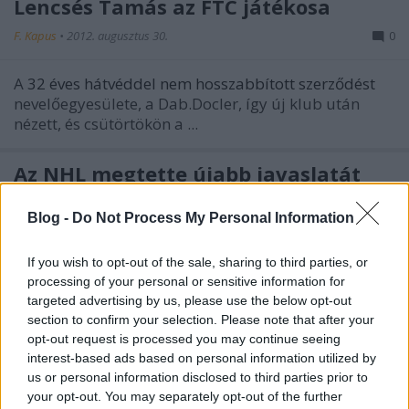
Lencsés Tamás az FTC játékosa
F. Kapus
•
2012. augusztus 30.
0
A
32 éves hátvéddel nem hosszabbított szerződést
nevelőegyesülete, a Dab.Docler, így új klub után
nézett, és csütörtökön a ...
Az NHL megtette újabb javaslatát
Ryan O'Brien
•
2012. augusztus 30.
0
Blog -
Do Not Process My Personal Information
Szerdán New Yorkban folytatódtak
az NHL és az
If you wish to opt-out of the sale, sharing to third parties, or
NHLPA végeláthatatlan megbeszélései
. Talán
processing of your personal or sensitive information for
először lehet azt mondani, hogy közeledtek az ...
targeted advertising by us, please use the below opt-out
section to confirm your selection. Please note that after your
Bemutatkozik az UTE és az FTC is
opt-out request is processed you may continue seeing
interest-based ads based on personal information utilized by
Hblog
•
2012. augusztus 30.
0
us or personal information disclosed to third parties prior to
your opt-out. You may separately opt-out of the further