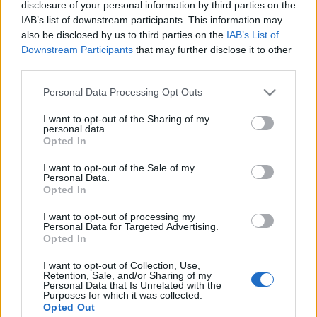
Három mérkőzéssel folytatódik csapataink
disclosure of your personal information by third parties on the
IAB’s list of downstream participants. This information may
felkészülési programja
. A Fehérvár a Skalica
also be disclosed by us to third parties on the
IAB’s List of
otthonában, az Újpest Léván lép jégre, az egyetlen ...
Downstream Participants
that may further disclose it to other
third parties.
Szlovák válogatott csatár a Mol
Please note that this website/app uses one or more Google
Personal Data Processing Opt Outs
Ligában
services and may gather and store information including but
not limited to your visit or usage behaviour. You may click to
I want to opt-out of the Sharing of my
F. Kapus
•
2012. augusztus 30.
0
personal data.
grant or deny consent to Google and its third-party tags to
Opted In
use your data for below specified purposes in below Google
A 24 éves, négyszeres felnőtt válogatott szlovák
consent section.
I want to opt-out of the Sale of my
csatár,
Erik Caladi
is az érsekújvári Ice Tigersben
Personal Data.
folytatja pályafutását.
Az érsekújváriak
...
Opted In
I want to opt-out of processing my
Personal Data for Targeted Advertising.
Kiütéses dunaújvárosi vereség
Opted In
Hblog
•
2012. augusztus 29.
0
I want to opt-out of Collection, Use,
Retention, Sale, and/or Sharing of my
Personal Data that Is Unrelated with the
Purposes for which it was collected.
Úgy tűnik, nem múlhat el előszezon nagy
Opted Out
gólkülönbségű dunaújvárosi vereség nélkül. Míg