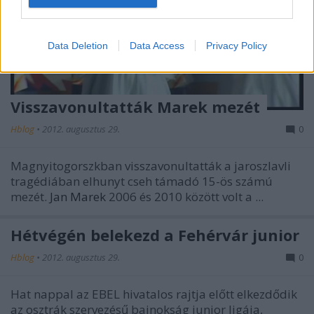
I want to allow Google to enable storage
related to security, including authentication
Data Deletion
Data Access
Privacy Policy
functionality and fraud prevention, and other
user protection.
Visszavonultatták Marek mezét
Hblog
•
2012. augusztus 29.
0
Magnyitogorszkban visszavonultatták a jaroszlavli
tragédiában elhunyt cseh támadó 15-ös számú
mezét.
Jan Marek
2006 és 2010 között volt a ...
Hétvégén belekezd a Fehérvár junior
Hblog
•
2012. augusztus 29.
0
Hat nappal az EBEL hivatalos rajtja előtt elkezdődik
az osztrák szervezésű bajnokság junior ligája,