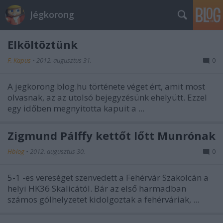
Jégkorong
Elköltöztünk
F. Kapus
•
2012. augusztus 31.
0
A jegkorong.blog.hu története véget ért, amit most
olvasnak, az az utolsó bejegyzésünk ehelyütt. Ezzel
egy időben megnyitotta kapuit a
...
Zigmund Pálffy kettőt lőtt Munrónak
Hblog
•
2012. augusztus 30.
0
5-1
-es vereséget szenvedett a Fehérvár Szakolcán a
helyi HK36 Skalicától. Bár az első harmadban
számos gólhelyzetet kidolgoztak a fehérváriak, ...