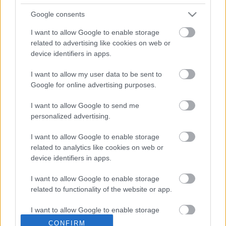
tavaly a másodosztályú
HC Topolcany verte meg
Google consents
nagyon ...
I want to allow Google to enable storage
related to advertising like cookies on web or
Mariborba utazik a juniorválogatott
device identifiers in apps.
Hblog
•
2012. augusztus 29.
0
I want to allow my user data to be sent to
Google for online advertising purposes.
Pénteken este hétkor, szombaton pedig délután
egykor Szlovénia U20-as válogatottja ellen kezdi a
I want to allow Google to send me
felkészülést a decemberi világbajnokságra a magyar
personalized advertising.
...
I want to allow Google to enable storage
related to analytics like cookies on web or
device identifiers in apps.
I want to allow Google to enable storage
related to functionality of the website or app.
I want to allow Google to enable storage
related to personalization.
CONFIRM