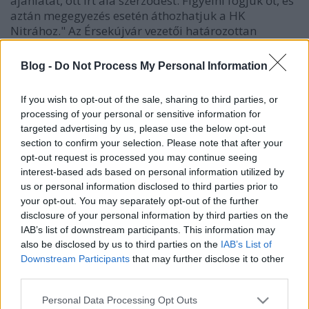
ajánlatát, ott írt alá szerződést. Figyelni fogjuk őt, és
aztán megegyezés esetén áthozhatjuk a HK
Nitrához." Az Érsekújvár vezetői határozottan
reagáltak
a Dab.Doclertől elszenvedett súlyos
vereségre
. Ezt tovább után olvashatják állandó
Blog -
Do Not Process My Personal Information
szlovákiai segítőnk, U. N. Owennek köszönhetően.
If you wish to opt-out of the sale, sharing to third parties, or
"Néhány egészen jól sikerült felkészülési meccs után
processing of your personal or sensitive information for
először találkoztunk Mol ligás csapattal, rögtön az
targeted advertising by us, please use the below opt-out
elmúlt szezon bajnokával, a dunaújvárosi
section to confirm your selection. Please note that after your
Dab.Doclerrel –
mondta Marian Lukacik, az Ice
opt-out request is processed you may continue seeing
Tigers sportigazgatója a hivatalos honlapon
. – Bár
interest-based ads based on personal information utilized by
csak felkészülésről van szó, és az eredmény ellenére
us or personal information disclosed to third parties prior to
sem lehet mindenkinek szemrehányást tenni, de
your opt-out. You may separately opt-out of the further
néhány játékosnak el kellene gondolkodnia, hogy
disclosure of your personal information by third parties on the
ilyen teljesítmény és ilyen hatalmas egyéni hibák
IAB’s list of downstream participants. This information may
után ne foglalkozzon-e inkább valamilyen más
also be disclosed by us to third parties on the
IAB’s List of
sportággal. Egyeseknek pedig mérlegelniük kellene,
Downstream Participants
that may further disclose it to other
hogy továbbra is anyagi igényeket akarnak-e
third parties.
megfogalmazni, mert úgy tűnik, hogy inkább nekik
Please note that this website/app uses one or more Google
kellene fizetniük azért, hogy egyáltalán itt lehetnek.
Personal Data Processing Opt Outs