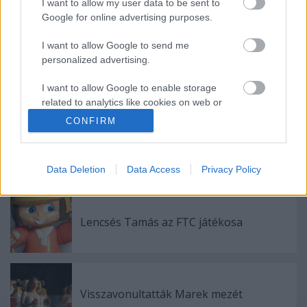
I want to allow my user data to be sent to
Google for online advertising purposes.
Ajánlott bejegyzések:
I want to allow Google to send me
personalized advertising.
Elköltöztünk
I want to allow Google to enable storage
related to analytics like cookies on web or
device identifiers in apps.
CONFIRM
I want to allow Google to enable storage
Zigmund Pálffy kettőt lőtt Munrónak
related to functionality of the website or app.
Data Deletion
Data Access
Privacy Policy
I want to allow Google to enable storage
related to personalization.
Lencsés Tamás az FTC játékosa
I want to allow Google to enable storage
related to security, including authentication
functionality and fraud prevention, and other
user protection.
Visszavonultatták Marek mezét