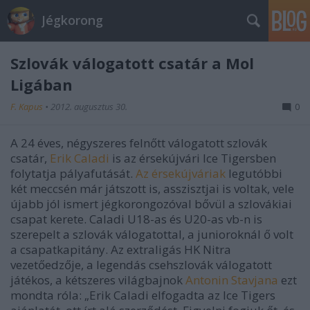
Jégkorong
Szlovák válogatott csatár a Mol
Ligában
F. Kapus
•
2012. augusztus 30.
0
A 24 éves, négyszeres felnőtt válogatott szlovák
csatár,
Erik Caladi
is az érsekújvári Ice Tigersben
folytatja pályafutását.
Az érsekújváriak
legutóbbi
két meccsén már játszott is, asszisztjai is voltak, vele
újabb jól ismert jégkorongozóval bővül a szlovákiai
csapat kerete. Caladi U18-as és U20-as vb-n is
szerepelt a szlovák válogatottal, a junioroknál ő volt
a csapatkapitány. Az extraligás HK Nitra
vezetőedzője, a legendás csehszlovák válogatott
játékos, a kétszeres világbajnok
Antonin Stavjana
ezt
mondta róla: „Erik Caladi elfogadta az Ice Tigers