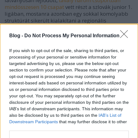
látványosan fejlődött,
tavaly három csoportban
mindösszesen 10 csapat
vett részt a szlovák junior 1.
ligában, mostanra azonban egy sokkal komolyabb
struktúrát sikerült kialakítani a regionális
együttműködés eredményeképpen. A magyar
juniorcsapatok is jól jártak, óriási fejlődésen ment
Blog -
Do Not Process My Personal Information
keresztül a hazai U20-as együttesek versenyeztetése,
két-három éve alig volt mérkőzés ebben a
If you wish to opt-out of the sale, sharing to third parties, or
korosztályban, 2012/13-ban pedig öt csapatunk is
processing of your personal or sensitive information for
indul komoly bajnokságban (az említetteken kívül a
targeted advertising by us, please use the below opt-out
Fehérvár a junior EBEL-ben, a Patriot pedig az MHL-
section to confirm your selection. Please note that after your
ben játszik rengeteg meccset, igaz, utóbbiban csak
opt-out request is processed you may continue seeing
néhány magyar játszik majd, de ez is több mint a
interest-based ads based on personal information utilized by
semmi, és korábban egy honfitársunk sem kapott
us or personal information disclosed to third parties prior to
esélyt ebben a ligában), és ne feledjük, lesz egy 10
your opt-out. You may separately opt-out of the further
fordulós magyar bajnokság is. Tovább után
disclosure of your personal information by third parties on the
megírjuk a szlovák U20 másodosztály részvevőit.
IAB’s list of downstream participants. This information may
also be disclosed by us to third parties on the
IAB’s List of
A szlovák junior 1. liga csapatai (2012/13):
Downstream Participants
that may further disclose it to other
third parties.