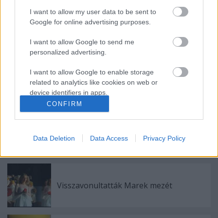
I want to allow my user data to be sent to
Google for online advertising purposes.
I want to allow Google to send me
Ajánlott bejegyzések:
personalized advertising.
I want to allow Google to enable storage
Elköltöztünk
related to analytics like cookies on web or
device identifiers in apps.
CONFIRM
I want to allow Google to enable storage
related to functionality of the website or app.
Zigmund Pálffy kettőt lőtt Munrónak
Data Deletion
Data Access
Privacy Policy
I want to allow Google to enable storage
related to personalization.
I want to allow Google to enable storage
related to security, including authentication
Visszavonultatták Marek mezét
functionality and fraud prevention, and other
user protection.