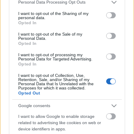
Hoba Bratislava
Please note that this website/app uses one or more Google
Personal Data Processing Opt Outs
Ruzinov Bratislava
services and may gather and store information including but
Lokomotiv Nové Zámky
not limited to your visit or usage behaviour. You may click to
I want to opt-out of the Sharing of my
personal data.
grant or deny consent to Google and its third-party tags to
HC Topolcany
Opted In
use your data for below specified purposes in below Google
HK Trnava
consent section.
HK 91 Senica
I want to opt-out of the Sale of my
Personal Data.
SHK 37 Piestany
Opted In
HK 38 Dubnica
MSHK Prievidza
I want to opt-out of processing my
Personal Data for Targeted Advertising.
Povazská Bystrica
Opted In
Mládez Michalovce
PHK Presov
I want to opt-out of Collection, Use,
MHK Ruzomberok
Retention, Sale, and/or Sharing of my
Personal Data that Is Unrelated with the
MAC
Purposes for which it was collected.
UTE-Vasas
Opted Out
Debrecen
Google consents
I want to allow Google to enable storage
related to advertising like cookies on web or
device identifiers in apps.
Címkék:
szlovákia
u20
juniorok
junior 1. liga