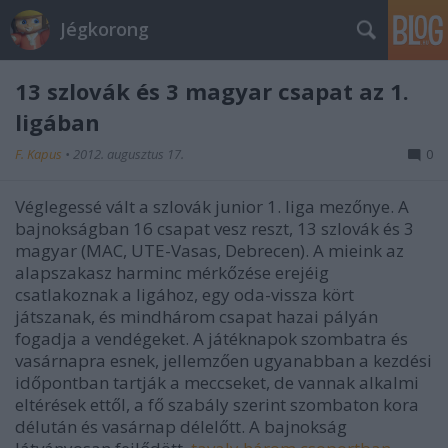
Jégkorong
13 szlovák és 3 magyar csapat az 1.
ligában
F. Kapus
•
2012. augusztus 17.
0
Véglegessé vált a szlovák junior 1. liga mezőnye. A
bajnokságban 16 csapat vesz reszt, 13 szlovák és 3
magyar (MAC, UTE-Vasas, Debrecen). A mieink az
alapszakasz harminc mérkőzése erejéig
csatlakoznak a ligához, egy oda-vissza kört
játszanak, és mindhárom csapat hazai pályán
fogadja a vendégeket. A játéknapok szombatra és
vasárnapra esnek, jellemzően ugyanabban a kezdési
időpontban tartják a meccseket, de vannak alkalmi
eltérések ettől, a fő szabály szerint szombaton kora
délután és vasárnap délelőtt. A bajnokság