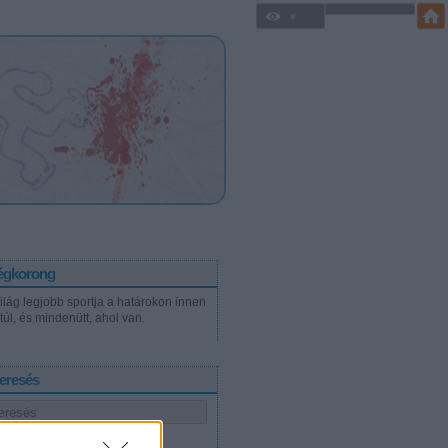
égkorong
világ legjobb sportja a határokon innen
túl, és mindenütt, ahol van.
eresés