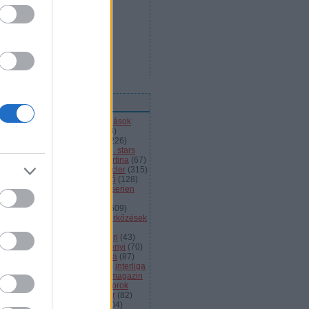
ímkék
l
(
66
)
alba volán
(
453
)
átigazolások
43
)
ausztria
(
86
)
a csoport
(
408
)
jnokok ligája
(
42
)
bajnokság
(
226
)
jnokságok
(
82
)
bartalis
(
53
)
bp. stars
2
)
brassó
(
64
)
briancon
(
72
)
cortina
(
67
)
ehország
(
98
)
dab
(
43
)
dab.docler
(
315
)
ízió 1
(
231
)
divízió 2
(
49
)
döntő
(
128
)
el
(
1139
)
eht
(
76
)
eihc
(
93
)
elitserien
9
)
énekes
(
363
)
extraliga
(
59
)
héroroszország
(
50
)
fehérvár
(
609
)
lkészülés
(
183
)
felkészülési mérkőzések
82
)
finnország
(
145
)
fotók
(
45
)
anciaország
(
73
)
ftc
(
213
)
gömöri
(
43
)
i
(
76
)
hc csíkszereda
(
85
)
hetényi
(
70
)
rvátország
(
40
)
hsc csíkszereda
(
87
)
úsági
(
285
)
iihf
(
80
)
inline
(
109
)
interliga
4
)
játékvezetők
(
64
)
jégkorongmagazin
1
)
jesenice
(
42
)
junior
(
90
)
juniorok
00
)
kanada
(
97
)
khl
(
663
)
kóger
(
82
)
lyök
(
55
)
kontinentális kupa
(
104
)