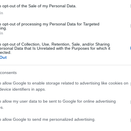
o opt-out of the Sale of my Personal Data.
In
to opt-out of processing my Personal Data for Targeted
ing.
In
SÜTI BEÁLLÍTÁSOK MÓDOSÍTÁSA
C
o opt-out of Collection, Use, Retention, Sale, and/or Sharing
ersonal Data that Is Unrelated with the Purposes for which it
ah
lected.
(
2
Out
ba
ba
(
5
cs
consents
div
eb
o allow Google to enable storage related to advertising like cookies on
(
4
fe
evice identifiers in apps.
fe
(
1
fr
o allow my user data to be sent to Google for online advertising
hár
s.
ho
ifj
(
4
to allow Google to send me personalized advertising.
(
5
(
2
kö