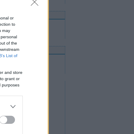
nnen mehetnek tovább
sonal or
ection to
Utánpótláscsapatok
Felnőttcsapatok
ou may
Jégcsarnokok és jégpályák
 personal
out of the
 downstream
nline közvetítések
B’s List of
2012. április 14.
2012. április 12.
2012. április 11.
er and store
to grant or
ed purposes