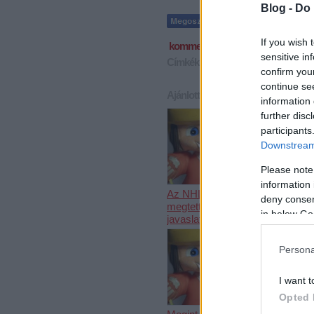
Blog -
Do 
If you wish 
komment
sensitive in
Címkék:
kazahsztán
válogatott
kri
confirm you
continue se
Ajánlott bejegyzések:
information 
further disc
participants
Downstream 
Please note
information 
Az NHL
Bemutatkoz
deny consent
megtette újabb
UTE és az
in below Go
javaslatát
is
Persona
I want t
Opted 