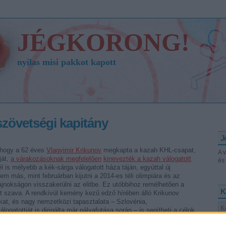
JÉGKORONG!
nyilas misi pakkot kapott
szövetségi kapitány
J
 hogy a 62 éves
Vlagyimir Krikunov
megkapta a kazah KHL-csapat,
A 
ját,
a várakozásoknak megfelelően
kinevezték a kazah válogatott
és 
l is mélyebb a kék-sárga válogatott háza táján, egyúttal új
em más, mint februárban kijutni a 2014-es téli olimpiára és az
gbajnokságon visszakerülni az elitbe. Ez utóbbihoz remélhetően a
K
ét szava. A rendkívül kemény kezű edző hírében álló Krikunov
at, és nagy nemzetközi tapasztalata – Szlovénia,
gatottját is dirigálta már pályafutása során – is segítheti a célok