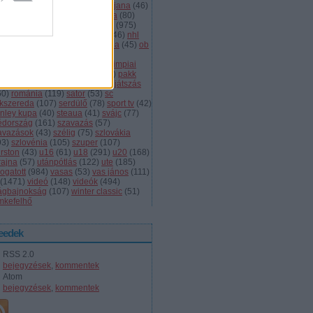
dányi
(
105
)
légiósok
(
131
)
ljubljana
(
46
)
gyarország
(
561
)
magyar kupa
(
80
)
skolc
(
187
)
mjsz
(
143
)
mol liga
(
975
)
ionalliga
(
132
)
németország
(
46
)
nhl
598
)
női
(
96
)
nők
(
127
)
norvégia
(
45
)
ob
173
)
ob i.
(
206
)
ocskay
(
107
)
aszország
(
68
)
olimpia
(
119
)
olimpiai
lejtezők
(
85
)
oroszország
(
132
)
pakk
1
)
playoff
(
137
)
primeau
(
55
)
rájátszás
60
)
románia
(
119
)
sator
(
53
)
sc
íkszereda
(
107
)
serdülő
(
78
)
sport tv
(
42
)
anley kupa
(
40
)
steaua
(
41
)
svájc
(
77
)
édország
(
161
)
szavazás
(
57
)
avazások
(
43
)
szélig
(
75
)
szlovákia
93
)
szlovénia
(
105
)
szuper
(
107
)
urston
(
43
)
u16
(
61
)
u18
(
291
)
u20
(
168
)
rajna
(
57
)
utánpótlás
(
122
)
ute
(
185
)
ogatott
(
984
)
vasas
(
53
)
vas jános
(
111
)
(
1471
)
videó
(
148
)
videók
(
494
)
lágbajnokság
(
107
)
winter classic
(
51
)
mkefelhő
eedek
RSS 2.0
bejegyzések
,
kommentek
Atom
bejegyzések
,
kommentek