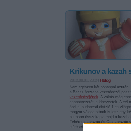
Krikunov a kazah 
2012.08.01. 23:24
Hblog
Nem egészen két hónappal azután,
a Barisz Asztana vezetőedzői poszt
vezetőedzőjének
. A váltás még enné
csapatvezetőt is kineveztek. A cél n
áprilisi budapesti divízió 1-es vilá
magyar válogatottnak is lesz egy-k
biztosan összekapja majd a kazahok
Fehéroroszország és Oroszország válo
elérésében.