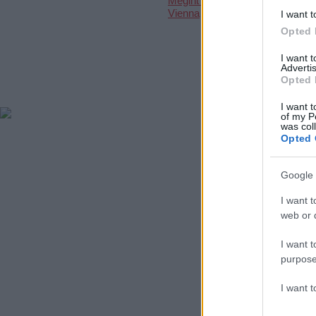
Megint nyert a
Vienna
I want t
Opted 
I want 
Advertis
Opted 
I want t
of my P
was col
Opted 
Google 
I want t
web or d
I want t
purpose
I want 