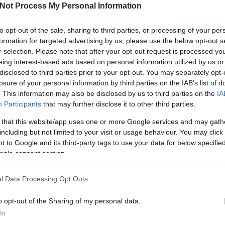
Not Process My Personal Information
Tetszik
0
I
to opt-out of the sale, sharing to third parties, or processing of your per
formation for targeted advertising by us, please use the below opt-out s
kunov
r selection. Please note that after your opt-out request is processed y
eing interest-based ads based on personal information utilized by us or
disclosed to third parties prior to your opt-out. You may separately opt-
losure of your personal information by third parties on the IAB’s list of
O
. This information may also be disclosed by us to third parties on the
IA
Participants
that may further disclose it to other third parties.
 that this website/app uses one or more Google services and may gath
including but not limited to your visit or usage behaviour. You may click 
ik az
Fölényes
Gólzáporos
 to Google and its third-party tags to use your data for below specifi
 FTC
dunaújvárosi
meccset nyert
ogle consent section.
győzelem
meg a Miskolc
l Data Processing Opt Outs
o opt-out of the Sharing of my personal data.
In