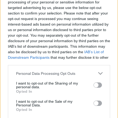
processing of your personal or sensitive information for
szezon közben. Az utolsó csoportbeli összecsapást
targeted advertising by us, please use the below opt-out
november 28-án rendezik, a végső torna, a Red Bull
section to confirm your selection. Please note that after your
Salute-ra pedig december 13. és 16. között kerül
opt-out request is processed you may continue seeing
kerül sor. Ugyanebben az időpontban kezd egy
interest-based ads based on personal information utilized by
másik KHL-újonc, a Lev Praha – aki a cseh extraligás
us or personal information disclosed to third parties prior to
Kladnót fogadja Liberecben –, soraiban Sofron
your opt-out. You may separately opt-out of the further
Istvánnal.
Az online közvetítés
máris aktív, külön
disclosure of your personal information by third parties on the
bejegyzésben említik meg, hogy magyar játékos
IAB’s list of downstream participants. This information may
ezen a meccsen debütál KHL-es csapatban. A cseh
also be disclosed by us to third parties on the
IAB’s List of
várakozások megegyeznek korábbi információnkkal,
Downstream Participants
that may further disclose it to other
miszerint
Sofron Surovyval és Szczechurával kezd a
third parties.
harmadik sorban
. A mérkőzést követően kiderülhet,
a magyar csatár kap-e KHL-es szerződést.
Please note that this website/app uses one or more Google
Personal Data Processing Opt Outs
services and may gather and store information including but
not limited to your visit or usage behaviour. You may click to
I want to opt-out of the Sharing of my
personal data.
grant or deny consent to Google and its third-party tags to
Opted In
use your data for below specified purposes in below Google
consent section.
Címkék:
sofron
khl
european trophy
lev
I want to opt-out of the Sale of my
Personal Data.
Opted In