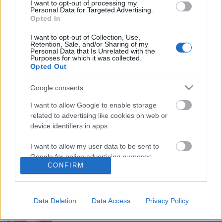
I want to opt-out of processing my
Personal Data for Targeted Advertising.
Opted In
Ajánlott bejegyzések:
I want to opt-out of Collection, Use,
Retention, Sale, and/or Sharing of my
Personal Data that Is Unrelated with the
Elköltöztünk
Purposes for which it was collected.
Opted Out
Google consents
I want to allow Google to enable storage
Bemutatkozik az UTE és az FTC is
related to advertising like cookies on web or
device identifiers in apps.
I want to allow my user data to be sent to
Google for online advertising purposes.
Szlovák válogatott csatár a Mol Ligában
CONFIRM
I want to allow Google to send me
personalized advertising.
Data Deletion
Data Access
Privacy Policy
I want to allow Google to enable storage
Kiütéses dunaújvárosi vereség
related to analytics like cookies on web or