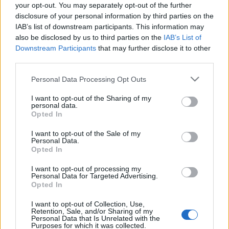
Sofront. Ehelyett az merült fel korábban, hogy ha a
your opt-out. You may separately opt-out of the further
Lev szerződteti, de nem tud magának állandó
disclosure of your personal information by third parties on the
IAB’s list of downstream participants. This information may
játéklehetőséget kiharcolni, akkor kölcsönadják a
also be disclosed by us to third parties on the
IAB’s List of
Spartának, a két klub közötti megállapodás erre
Downstream Participants
that may further disclose it to other
lehetőséget ad.
third parties.
Please note that this website/app uses one or more Google
"Lehet, hogy a helyemben sokan a biztosat
Personal Data Processing Opt Outs
services and may gather and store information including but
választották volna, és aláírnak a Modóhoz, és az is
not limited to your visit or usage behaviour. You may click to
I want to opt-out of the Sharing of my
lehet, hogy utólag én is így döntenék. De a HC Levnél
personal data.
grant or deny consent to Google and its third-party tags to
olyan lehetőség adódott, amelyet nem akartam
Opted In
use your data for below specified purposes in below Google
kihagyni. Óriási dolog lenne magyarként KHL-es
consent section.
I want to opt-out of the Sale of my
szerződéshez jutni, ez az álmom, és úgy döntöttem,
Personal Data.
megharcolok ezért, minden tőlem telhetőt
Opted In
megteszek a következő napokban, hetekben.
Szeretném bebizonyítani, hogy ide való vagyok, és
I want to opt-out of processing my
Personal Data for Targeted Advertising.
úgy érzem, ez nem lehetetlen feladat. Az biztos, hogy
Opted In
rengeteget tanulok ezekben a napokban, és ez a
tudás mindenképpen előnyömre válik további
I want to opt-out of Collection, Use,
Retention, Sale, and/or Sharing of my
pályafutásom során."
Personal Data that Is Unrelated with the
Purposes for which it was collected.