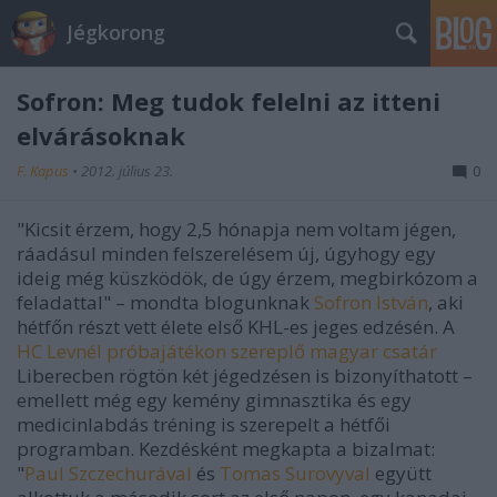
Jégkorong
Sofron: Meg tudok felelni az itteni
elvárásoknak
F. Kapus
•
2012. július 23.
0
"Kicsit érzem, hogy 2,5 hónapja nem voltam jégen,
ráadásul minden felszerelésem új, úgyhogy egy
ideig még küszködök, de úgy érzem, megbirkózom a
feladattal" – mondta blogunknak
Sofron István
, aki
hétfőn részt vett élete első KHL-es jeges edzésén. A
HC Levnél
próbajátékon szereplő magyar csatár
Liberecben rögtön két jégedzésen is bizonyíthatott –
emellett még egy kemény gimnasztika és egy
medicinlabdás tréning is szerepelt a hétfői
programban. Kezdésként megkapta a bizalmat:
"
Paul Szczechurával
és
Tomas Surovyval
együtt