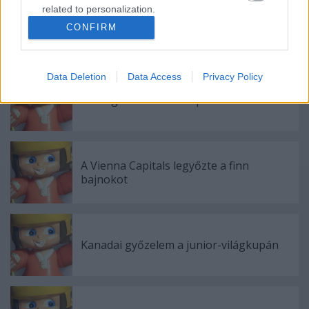
related to personalization.
CONFIRM
I want to allow Google to enable storage
Ajánlott bejegyzések:
related to security, including authentication
functionality and fraud prevention, and other
Data Deletion
Data Access
Privacy Policy
user protection.
Hétvégén Csíki Sör-kupa
A Vienna Capitals legyőzte a finn
bajnokot
Kanadai győzelem a junior-világkupán