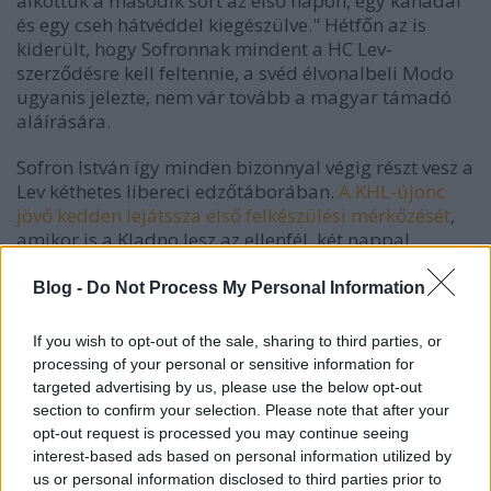
alkottuk a második sort az első napon, egy kanadai
és egy cseh hátvéddel kiegészülve." Hétfőn az is
kiderült, hogy Sofronnak mindent a HC Lev-
szerződésre kell feltennie, a svéd élvonalbeli Modo
ugyanis jelezte, nem vár tovább a magyar támadó
aláírására.
Sofron István így minden bizonnyal végig részt vesz a
Lev kéthetes libereci edzőtáborában.
A KHL-újonc
jövő kedden lejátssza első felkészülési mérkőzését
,
amikor is a Kladno lesz az ellenfél, két nappal
később pedig a helyi Bílí Tygri Liberec következik.
"Nem szeretnék elhamarkodottan véleményt alkotni,
Blog -
Do Not Process My Personal Information
de úgy érzem, ha formába lendülök, meg tudok
felelni az itteni elvárásoknak. Fontos az edzésmunka,
If you wish to opt-out of the sale, sharing to third parties, or
de lényeges az is, hogyan megy majd a játék az
processing of your personal or sensitive information for
edzőmeccseken." A fiatal játékos elmondta, némi
targeted advertising by us, please use the below opt-out
félreértés volt a korábbi tájékoztatásunkban, amit a
section to confirm your selection. Please note that after your
Sparta Prahával kapcsolatban írtunk. Tehát az szinte
opt-out request is processed you may continue seeing
biztos, hogy a tradicionális prágai csapat – amely a
interest-based ads based on personal information utilized by
cseh extraligában versenyez – nem igazolja le
us or personal information disclosed to third parties prior to