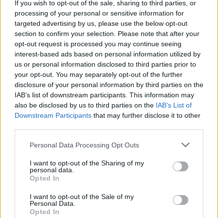
Marosi Zoltán
(?)
If you wish to opt-out of the sale, sharing to third parties, or
Molnár Ádám
(?)
processing of your personal or sensitive information for
Joonas Sivonen
(FIN, ?)
targeted advertising by us, please use the below opt-out
section to confirm your selection. Please note that after your
HSC Csíkszereda
opt-out request is processed you may continue seeing
interest-based ads based on personal information utilized by
Érkezett:
us or personal information disclosed to third parties prior to
Timo Lahtinen
your opt-out. You may separately opt-out of the further
(vezetőedző, FIN)
disclosure of your personal information by third parties on the
Farkas Tamás
(Fehérvár)
IAB’s list of downstream participants. This information may
Salló Alpár
(Krefeld, GER-U20)
also be disclosed by us to third parties on the
IAB’s List of
Milan Varga
(SVK, Brassó)
Downstream Participants
that may further disclose it to other
third parties.
Távozott:
Lubomir Hurtaj
(SVK, ?)
Please note that this website/app uses one or more Google
Personal Data Processing Opt Outs
Petres Tivadar
(Brassó)
services and may gather and store information including but
Virág Csanád
(Brassó)
not limited to your visit or usage behaviour. You may click to
I want to opt-out of the Sharing of my
Jozef Hruby
personal data.
(SVK, Dukla Michalovce, SVK-2.)
grant or deny consent to Google and its third-party tags to
Opted In
Albin Podstavek
(CZE, HK Nitra, SVK-1.)
use your data for below specified purposes in below Google
consent section.
I want to opt-out of the Sale of my
Miskolci Jegesmedvék
Personal Data.
Opted In