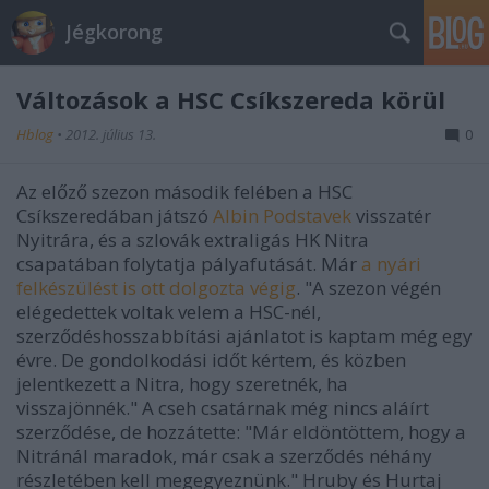
Jégkorong
Változások a HSC Csíkszereda körül
Hblog
•
2012. július 13.
0
Az előző szezon második felében a HSC
Csíkszeredában játszó
Albin Podstavek
visszatér
Nyitrára, és a szlovák extraligás HK Nitra
csapatában folytatja pályafutását. Már
a nyári
felkészülést is ott dolgozta végig
. "A szezon végén
elégedettek voltak velem a HSC-nél,
szerződéshosszabbítási ajánlatot is kaptam még egy
évre. De gondolkodási időt kértem, és közben
jelentkezett a Nitra, hogy szeretnék, ha
visszajönnék." A cseh csatárnak még nincs aláírt
szerződése, de hozzátette: "Már eldöntöttem, hogy a
Nitránál maradok, már csak a szerződés néhány
részletében kell megegyeznünk." Hruby és Hurtaj