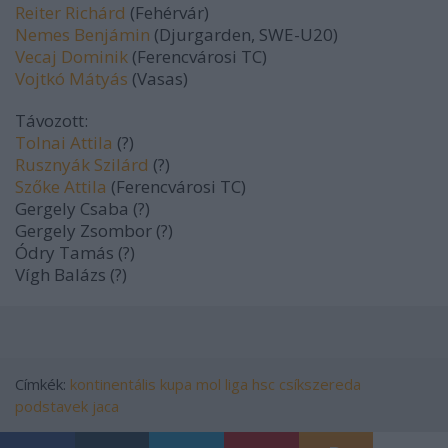
Reiter Richárd
(Fehérvár)
Nemes Benjámin
(Djurgarden, SWE-U20)
Vecaj Dominik
(Ferencvárosi TC)
Vojtkó Mátyás
(Vasas)
Távozott:
Tolnai Attila
(?)
Rusznyák Szilárd
(?)
Szőke Attila
(Ferencvárosi TC)
Gergely Csaba (?)
Gergely Zsombor (?)
Ódry Tamás (?)
Vígh Balázs (?)
Címkék:
kontinentális kupa
mol liga
hsc csíkszereda
podstavek
jaca