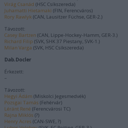
Virág Csanád
(HSC Csíkszereda)
Juhamatti Hietamaki
(FIN, Ferencváros)
Rory Rawlyk
(CAN, Lausitzer Füchse, GER-2.)
Távozott:
Casey Bartzen
(CAN, Lippe-Hockey-Hamm, GER-3.)
Richard Filip
(SVK, SHK 37 Piestany, SVK-1.)
Milan Varga
(SVK, HSC Csíkszereda)
Dab.Docler
Érkezett:
–
Távozott:
Hegyi Ádám
(Miskolci Jegesmedvék)
Pozsgai Tamás
(Fehérvár)
Léránt René
(Ferencvárosi TC)
Rajna Miklós
(?)
Henry Acres
(CAN-SWE, ?)
Lubos Velebny
(SVK, EC Peiting, GER-3.)