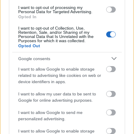
Érkezett:
I want to opt-out of processing my
Tim Kehler
(vezetőedző, CAN, Salmon Arm
Personal Data for Targeted Advertising.
Silverbacks, CAN, BCHL)
Opted In
Láda Balázs
(Fehérvár)
I want to opt-out of Collection, Use,
Hegyi Ádám
(Dab.Docler)
Retention, Sale, and/or Sharing of my
Wéber Zsolt
(Ferencváros)
Personal Data that Is Unrelated with the
Purposes for which it was collected.
Yashar Farmanara
(CAN, University of Western
Opted Out
Ontario, CIS)
Szirányi Bence
(Briancon, FRA-1.)
Google consents
Tyler Czuba
(CAN, Montpellier, FRA-2.)
Clinton Atkinson
(CAN, Coquitlam Express, BCHL)
I want to allow Google to enable storage
related to advertising like cookies on web or
Távozott:
device identifiers in apps.
Greg Lindqvist
(vezetőedző, SWE, Brassó)
Svasznek Bence
(visszavonult)
I want to allow my user data to be sent to
Josh Bonar
Google for online advertising purposes.
(CAN, Brassó)
Alfred Lindgren
(SWE, Njurunda, SWE-3.)
I want to allow Google to send me
personalized advertising.
Sapa Fehérvár AV19
I want to allow Google to enable storage
Érkezett: