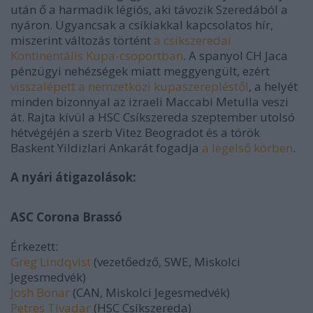
után ő a harmadik légiós, aki távozik Szeredából a
nyáron. Ugyancsak a csíkiakkal kapcsolatos hír,
miszerint változás történt
a csíkszeredai
Kontinentális Kupa-csoportban
. A spanyol CH Jaca
pénzügyi nehézségek miatt meggyengült, ezért
visszalépett a nemzetközi kupaszerepléstől
, a helyét
minden bizonnyal az izraeli Maccabi Metulla veszi
át. Rajta kívül a HSC Csíkszereda szeptember utolsó
hétvégéjén a szerb Vitez Beogradot és a török
Baskent Yildizlari Ankarát fogadja
a legelső körben
.
A nyári átigazolások:
ASC Corona Brassó
Érkezett:
Greg Lindqvist
(vezetőedző, SWE, Miskolci
Jegesmedvék)
Josh Bonar
(CAN, Miskolci Jegesmedvék)
Petres Tivadar
(HSC Csíkszereda)