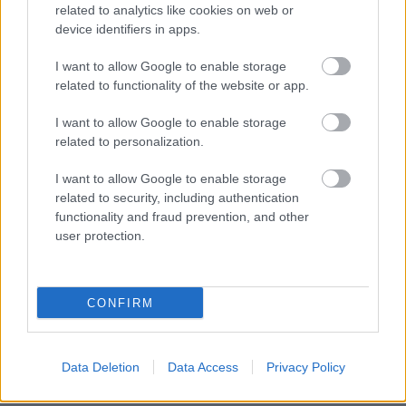
related to analytics like cookies on web or
Pozsgai Tamás
(Dab.Docler)
device identifiers in apps.
Tyler Metcalfe
(Arisztan Temirtau, KAZ-1.)
I want to allow Google to enable storage
Távozott:
related to functionality of the website or app.
Palkovics Krisztián
(visszavonult)
Kiss Dávid
(visszavonult)
I want to allow Google to enable storage
Láda Balázs
(Miskolci Jegesmedvék)
related to personalization.
Justin DaCosta
(POR-CAN, ?)
Pleszkán József
(UTE)
I want to allow Google to enable storage
Kovács Viktor
(UTE)
related to security, including authentication
Maklári Erik
(UTE)
functionality and fraud prevention, and other
Farkas Tamás
(HSC Csíkszereda)
user protection.
Horváth Dávid
(Ferencvárosi TC)
Derek Ryan
(USA, ?)
Sofron István
(?)
CONFIRM
Farkas Simon
(Újpesti TE)
Reiter Richárd
(Újpesti TE)
Balogh Bálint (?)
Data Deletion
Data Access
Privacy Policy
Dósa Dávid (?)
Erdélyi Tamás (?)