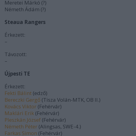
Meretei Márkó (?)
Németh Ádám (?)
Steaua Rangers
Érkezett:
–
Távozott:
–
Újpesti TE
Érkezett:
Fekti Bálint
(edző)
Bereczki Gergő
(Tisza Volán-MTK, OB II.)
Kovács Viktor
(Fehérvár)
Maklári Erik
(Fehérvár)
Pleszkán József
(Fehérvár)
Németh Péter
(Alingsas, SWE-4.)
Farkas Simon
(Fehérvár)