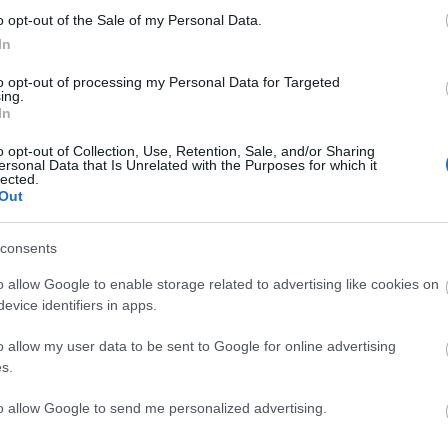
o opt-out of the Sale of my Personal Data.
In
to opt-out of processing my Personal Data for Targeted
ing.
tazik
Gólzáporos
Negyedikként
In
gatott
meccset nyert
zárt az U18-as
meg a Miskolc
válogatott
C
o opt-out of Collection, Use, Retention, Sale, and/or Sharing
ersonal Data that Is Unrelated with the Purposes for which it
ah
lected.
(
2
Out
ba
ba
(
5
cs
consents
div
eb
o allow Google to enable storage related to advertising like cookies on
(
4
fe
evice identifiers in apps.
fe
(
1
fr
o allow my user data to be sent to Google for online advertising
hár
s.
ho
sználói tartalomnak minősülnek, értük a
szolgáltatás technikai
üzemeltetője semmilyen felelősséget nem vállal,
ifj
ztőjéhez. Részletek a
Felhasználási feltételekben
és az
adatvédelmi tájékoztatóban
.
(
4
to allow Google to send me personalized advertising.
(
5
(
2
kö