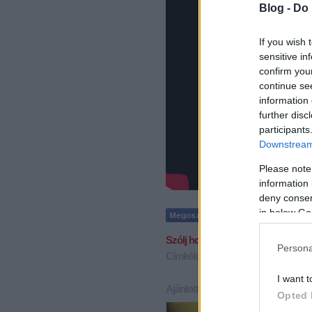
Blog -
Do 
If you wish 
sensitive in
confirm you
continue se
information 
further disc
participants
Downstream 
Please note
information 
deny consent
in below Go
Szólj hozzá!
Persona
Címkék:
jótékonyság
guinness rek
I want t
Ajánlott bejegyzések:
Opted 