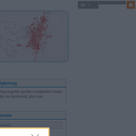
égkorong
világ legjobb sportja a határokon innen
túl, és mindenütt, ahol van.
eresés