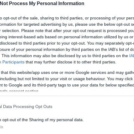
Not Process My Personal Information
I
to opt-out of the sale, sharing to third parties, or processing of your per
formation for targeted advertising by us, please use the below opt-out s
r selection. Please note that after your opt-out request is processed y
eing interest-based ads based on personal information utilized by us or
disclosed to third parties prior to your opt-out. You may separately opt-
losure of your personal information by third parties on the IAB’s list of
O
. This information may also be disclosed by us to third parties on the
IA
Participants
that may further disclose it to other third parties.
 that this website/app uses one or more Google services and may gath
including but not limited to your visit or usage behaviour. You may click 
 to Google and its third-party tags to use your data for below specifi
ogle consent section.
Tetszik
0
l Data Processing Opt Outs
ord
alberta
o opt-out of the Sharing of my personal data.
In