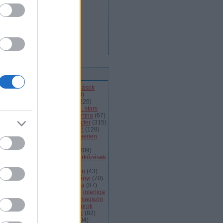
ímkék
l
(
66
)
alba volán
(
453
)
átigazolások
43
)
ausztria
(
86
)
a csoport
(
408
)
jnokok ligája
(
42
)
bajnokság
(
226
)
jnokságok
(
82
)
bartalis
(
53
)
bp. stars
2
)
brassó
(
64
)
briancon
(
72
)
cortina
(
67
)
ehország
(
98
)
dab
(
43
)
dab.docler
(
315
)
ízió 1
(
231
)
divízió 2
(
49
)
döntő
(
128
)
el
(
1139
)
eht
(
76
)
eihc
(
93
)
elitserien
9
)
énekes
(
363
)
extraliga
(
59
)
héroroszország
(
50
)
fehérvár
(
609
)
lkészülés
(
183
)
felkészülési mérkőzések
82
)
finnország
(
145
)
fotók
(
45
)
anciaország
(
73
)
ftc
(
213
)
gömöri
(
43
)
i
(
76
)
hc csíkszereda
(
85
)
hetényi
(
70
)
rvátország
(
40
)
hsc csíkszereda
(
87
)
úsági
(
285
)
iihf
(
80
)
inline
(
109
)
interliga
4
)
játékvezetők
(
64
)
jégkorongmagazin
1
)
jesenice
(
42
)
junior
(
90
)
juniorok
00
)
kanada
(
97
)
khl
(
663
)
kóger
(
82
)
lyök
(
55
)
kontinentális kupa
(
104
)