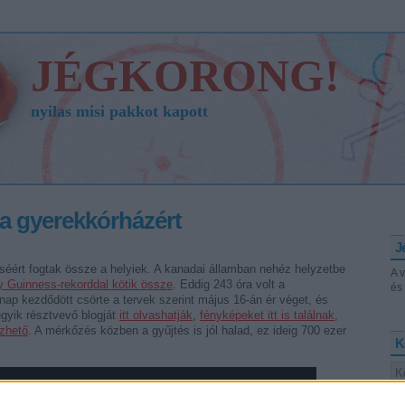
JÉGKORONG!
nyilas misi pakkot kapott
 a gyerekkórházért
J
séért fogtak össze a helyiek. A kanadai államban nehéz helyzetbe
A 
 Guinness-rekorddal kötik össze
. Eddig 243 óra volt a
és 
ap kezdődött csörte a tervek szerint május 16-án ér véget, és
egyik résztvevő blogját
itt olvashatják
,
fényképeket itt is találnak
,
zhető
. A mérkőzés közben a gyűjtés is jól halad, ez ideig 700 ezer
K