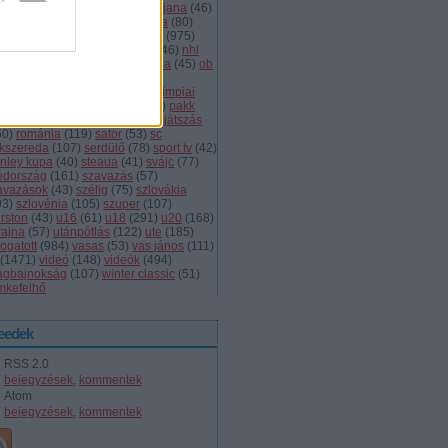
dányi
(
105
)
légiósok
(
131
)
ljubljana
(
46
)
gyarország
(
561
)
magyar kupa
(
80
)
skolc
(
187
)
mjsz
(
143
)
mol liga
(
975
)
ionalliga
(
132
)
németország
(
46
)
nhl
598
)
női
(
96
)
nők
(
127
)
norvégia
(
45
)
ob
173
)
ob i.
(
206
)
ocskay
(
107
)
aszország
(
68
)
olimpia
(
119
)
olimpiai
lejtezők
(
85
)
oroszország
(
132
)
pakk
1
)
playoff
(
137
)
primeau
(
55
)
rájátszás
60
)
románia
(
119
)
sator
(
53
)
sc
íkszereda
(
107
)
serdülő
(
78
)
sport tv
(
42
)
anley kupa
(
40
)
steaua
(
41
)
svájc
(
77
)
édország
(
161
)
szavazás
(
57
)
avazások
(
43
)
szélig
(
75
)
szlovákia
93
)
szlovénia
(
105
)
szuper
(
107
)
urston
(
43
)
u16
(
61
)
u18
(
291
)
u20
(
168
)
rajna
(
57
)
utánpótlás
(
122
)
ute
(
185
)
ogatott
(
984
)
vasas
(
53
)
vas jános
(
111
)
(
1471
)
videó
(
148
)
videók
(
494
)
lágbajnokság
(
107
)
winter classic
(
51
)
mkefelhő
eedek
RSS 2.0
bejegyzések
,
kommentek
Atom
bejegyzések
,
kommentek