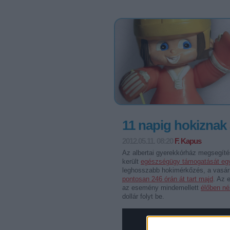
11 napig hokiznak
2012.05.11. 08:20
F. Kapus
Az albertai gyerekkórház megsegíté
került
egészségügy támogatását egy
leghosszabb hokimérkőzés, a vasárn
pontosan 246 órán át tart majd
. Az 
az esemény mindemellett
élőben né
dollár folyt be.