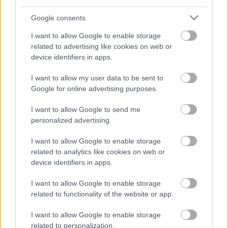
lehetett – mi több a lengyel válogatott
csapatkapitánya volt –
Noureddine Bettahar
, a
Google consents
Németországban marokkói szülőktől született kiváló
csatár, aki alig két évet játszott a lengyel utánpótlás-
I want to allow Google to enable storage
bajnokságban. Összehasonlításképpen ide írjuk,
related to advertising like cookies on web or
hogy
Hári Norbert
device identifiers in apps.
négy évig hokizott
Magyarországon, mielőtt Svédországba igazolt
I want to allow my user data to be sent to
volna, ráadásul Bettaharral szemben ő itt is kezdett
Google for online advertising purposes.
játszani.
I want to allow Google to send me
Nem fogadható el az, ami történt, a jelenlegi helyzet
personalized advertising.
nonszensz, de bízunk benne, hogy a magyar
szövetség megkéri Hári Norbert játékengedélyét az
I want to allow Google to enable storage
IIHF elnökségétől a májusi kongresszuson. Mert
related to analytics like cookies on web or
hogy egy másik, a miénknél jobban szabályzott
device identifiers in apps.
sportágból hozzunk adekvát példát, az IIHF
gyakorlata alapján Lionel Messi nem játszhatna az
I want to allow Google to enable storage
argentin válogatottban, hiszen
12 éves kora óta a
related to functionality of the website or app.
spanyol FC Barcelona játékosa
.
I want to allow Google to enable storage
related to personalization.