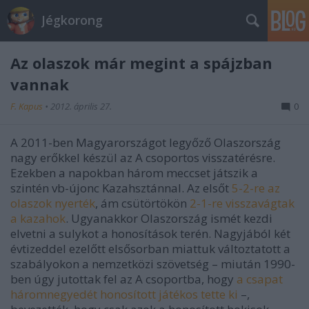
Jégkorong
Az olaszok már megint a spájzban
vannak
F. Kapus
•
2012. április 27.
0
A 2011-ben Magyarországot legyőző Olaszország
nagy erőkkel készül az A csoportos visszatérésre.
Ezekben a napokban három meccset játszik a
szintén vb-újonc Kazahsztánnal. Az elsőt
5-2-re az
olaszok nyerték
, ám csütörtökön
2-1-re visszavágtak
a kazahok
. Ugyanakkor Olaszország ismét kezdi
elvetni a sulykot a honosítások terén. Nagyjából két
évtizeddel ezelőtt elsősorban miattuk változtatott a
szabályokon a nemzetközi szövetség – miután 1990-
ben úgy jutottak fel az A csoportba, hogy
a csapat
háromnegyedét honosított játékos tette ki
–,