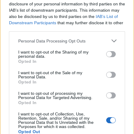
Zabrzében lengyel szülőktől, lengyel
disclosure of your personal information by third parties on the
állampolgárként született
IAB’s list of downstream participants. This information may
Wojtek Wolski
, aki való
also be disclosed by us to third parties on the
IAB’s List of
igaz, Kanadában kezdett jégkorongozni, miért nem
Downstream Participants
that may further disclose it to other
játszhat a lengyel válogatottban. Tulajdonképpen
third parties.
milyen alapon tiltják ezt meg neki? Főleg annak
fényében, hogy mondjuk
Ryan Watson
simán lehet
Please note that this website/app uses one or more Google
Personal Data Processing Opt Outs
olasz válogatott, vagy
Darcy Werenka
osztrák. Az
services and may gather and store information including but
ilyen eseteket már elfogadta a jégkorongos
not limited to your visit or usage behaviour. You may click to
I want to opt-out of the Sharing of my
társadalom, pedig egyáltalán nem magától
personal data.
grant or deny consent to Google and its third-party tags to
Opted In
értetődő, hogy miért nem léphet jégre Lengyelország
use your data for below specified purposes in below Google
színeiben Wolski.
consent section.
I want to opt-out of the Sale of my
Personal Data.
Ez évben azonban egy láthatatlan belső policyre
Opted In
hivatkozva még tovább ment az IIHF, és ennek mi is
I want to opt-out of processing my
szenvedő alanyai voltunk.
Hári Norberten kívül
egy
Personal Data for Targeted Advertising.
osztrák és egy amerikai fiatalember sem játszhatott
Opted In
hazája színeiben az ifjúsági vb-n, mert az IIHF
I want to opt-out of Collection, Use,
megítélése szerint nem jégkorongoztak eleget
Retention, Sale, and/or Sharing of my
eredeti hazájukban, vagy ha igen, akkor ezt túl
Personal Data that Is Unrelated with the
Purposes for which it was collected.
fiatalon tették. Ugyanakkor a Hári elől elzárt vb-n ott
Opted Out