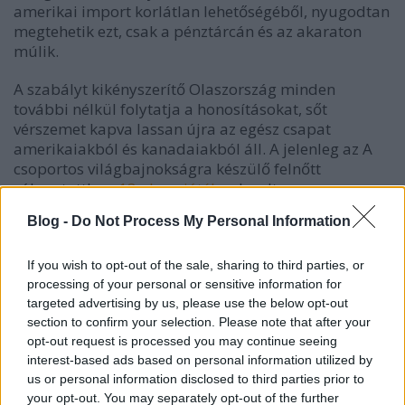
amerikai import korlátlan lehetőségéből, nyugodtan
megtehetik ezt, csak a pénztárcán és az akaraton
múlik.
A szabályt kikényszerítő Olaszország minden
további nélkül folytatja a honosításokat, sőt
vérszemet kapva lassan újra az egész csapat
amerikaiakból és kanadaiakból áll. A jelenleg az A
csoportos világbajnokságra készülő felnőtt
válogatottban
13 olyan játékos
kezdte meg a
felkészülést, aki a tengerentúlon született és ott is
Blog -
Do Not Process My Personal Information
kezdett jégkorongozni. Többen közülük egyáltalán
nem rendelkeznek olasz gyökerekkel. Watson menet
közben kikerült a keretből, így
If you wish to opt-out of the sale, sharing to third parties, or
jelenleg 12-en vannak
.
processing of your personal or sensitive information for
Egy éve Budapesten
még csak 10-en
voltak a
targeted advertising by us, please use the below opt-out
keretben. Mindenesetre elérték, hogy az IIHF-nek
section to confirm your selection. Please note that after your
előbb-utóbb ismét lépnie kell az ügyükben, mert a
opt-out request is processed you may continue seeing
dolog nincs jól így.
interest-based ads based on personal information utilized by
us or personal information disclosed to third parties prior to
Mint ahogy az is nehezen érthető, hogy például a
your opt-out. You may separately opt-out of the further