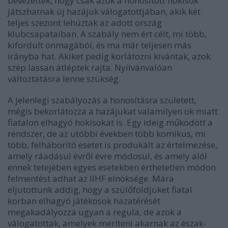
bevezették, hogy csak azok a honosított hokisok
játszhatnak új hazájuk válogatottjában, akik két
teljes szezont lehúztak az adott ország
klubcsapataiban. A szabály nem ért célt, mi több,
kifordult önmagából, és ma már teljesen más
irányba hat. Akiket pedig korlátozni kívántak, azok
szép lassan átléptek rajta. Nyilvánvalóan
változtatásra lenne szükség.
A jelenlegi szabályozás a honosításra született,
mégis bekorlátozza a hazájukat valamilyen ok miatt
fiatalon elhagyó hokisokat is. Egy ideig működött a
rendszer, de az utóbbi években több komikus, mi
több, felháborító esetet is produkált az értelmezése,
amely ráadásul évről évre módosul, és amely alól
ennek tetejében egyes esetekben érthetetlen módon
felmentést adhat az IIHF elnöksége. Mára
eljutottunk addig, hogy a szülőföldjüket fiatal
korban elhagyó játékosok hazatérését
megakadályozza ugyan a regula, de azok a
válogatottak, amelyek meríteni akarnak az észak-