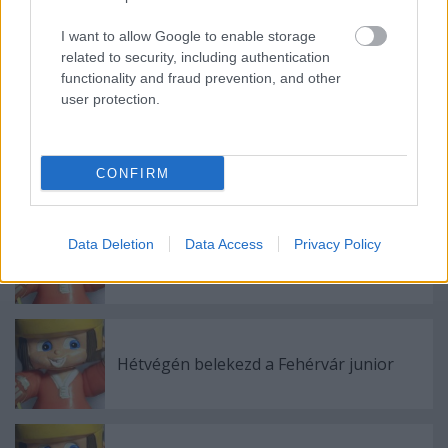
I want to allow Google to enable storage
related to security, including authentication
Címkék:
olaszország
messi
légiós
iihf
hári
watson
honosítás
functionality and fraud prevention, and other
hári norbert
wolski
user protection.
CONFIRM
Ajánlott bejegyzések:
Data Deletion
Data Access
Privacy Policy
Lencsés Tamás az FTC játékosa
Hétvégén belekezd a Fehérvár junior