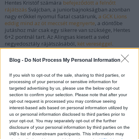
Hentes Kristóf számára
befejeződött a felnőtt
rájátszás
Svájcban, a juniorbajnokságban azonban
nagy erőkkel nyomul fiatal csatárunk,
a GCK Lions
eddig mind az öt meccsét megnyerte
, a döntőbe
jutáshoz már csak egy sikerre van szüksége, Hentes
6+2 pontnál tart. Az Alingsas kiesett a svéd
negyedosztály rájátszásából,
két vereséggel
.
A helyezéseknél az első szám a bajnoki tabellán
Blog -
Do Not Process My Personal Information
elfoglalt pozíció sorszáma, zárójelben a liga
létszámát szerepeltetjük. A kapusoknál a góloknál a
If you wish to opt-out of the sale, sharing to third parties, or
kapott gólok száma, a passz rubrikában a kapujára
processing of your personal or sensitive information for
érkező összes lövések közül a védettek száma
targeted advertising by us, please use the below opt-out
olvasható (*), a pontok alatt a védési hatékonyság.
section to confirm your selection. Please note that after your
opt-out request is processed you may continue seeing
Név
Csapat
Liga
Helyezés
Mecc
interest-based ads based on personal information utilized by
us or personal information disclosed to third parties prior to
Bartalis
Troja/Ljungby
SWE-
10. (14)
51
your opt-out. You may separately opt-out of the further
István
2.
disclosure of your personal information by third parties on the
Vas János
Troja/Ljungby
SWE-
10. (14)
44
IAB’s list of downstream participants. This information may
2.