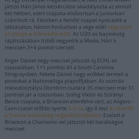
játszó Hári János kézsérülése akadályozta az elmúlt
két hétben, ezért csapata elsősorban a juniorban
számított rá. Eközben a felnőtt csapat nyolcadik a
táblázaton, három fordulóval a vége előtt
négy pont
az előnye a kilencedik előtt
. Az U20-as bajnokság
rájátszásában tízből negyedik a Modo, Hári 5
meccsen 3+4 pontot szerzett.
Kóger Dániel négy meccset játszott új ECHL-es
csapatában, 1+1 ponttal áll a South Carolina
Stingraysben. Fekete Dániel nagy erőkkel termeli a
pontokat a Nationalliga playoffjában. Az osztrák
másodosztályú Dornbirn csatára 35 meccsen már 31
pontnál jár a szezonban. Szélig Viktor és Szirányi
Bence csapata, a Briancon ellenfélre várt, az Angers–
Caen csatát előbbi nyerte
3-0-ra
, így ő lesz
az ellenfél
a francia bajnokság negyeddöntőjében
. Ezalatt a
Briancon a Chamonix-vel játszott két barátságos
meccset.