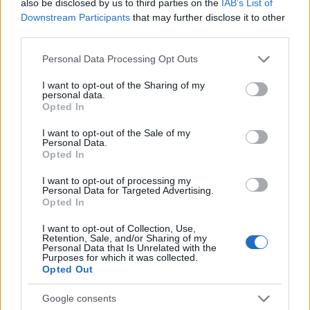
also be disclosed by us to third parties on the
IAB’s List of
Kóger Dániel
Cincinnati
ECHL
7. (12)
22
Downstream Participants
that may further disclose it to other
Cyclones
third parties.
Kóger Dániel
St. John's IceCaps
AHL
1. (15)
3
Please note that this website/app uses one or more Google
Kóger Dániel
Providence Bruins
AHL
11. (15)
5
Personal Data Processing Opt Outs
services and may gather and store information including but
Kóger Dániel
Milwaukee
AHL
11. (15)
6
not limited to your visit or usage behaviour. You may click to
I want to opt-out of the Sharing of my
Admirals
personal data.
grant or deny consent to Google and its third-party tags to
Kóger Dániel
South Carolina S.
ECHL
6. (12)
4
Opted In
use your data for below specified purposes in below Google
Hentes Kristóf
GCK Lions
SUI-2.
6. (12)
20
consent section.
Szélig Viktor
Briancon
FRA-
4. (14)
26
I want to opt-out of the Sale of my
Personal Data.
1.
Opted In
Szirányi
Briancon
FRA-
4. (14)
26
Bence
1.
I want to opt-out of processing my
Personal Data for Targeted Advertising.
Hetényi
Kiekko-Vantaa
FIN-2.
11. (12)
11
Opted In
Zoltán
Hetényi
Jokerit
FIN-1.
6. (14)
7
I want to opt-out of Collection, Use,
Retention, Sale, and/or Sharing of my
Zoltán
Personal Data that Is Unrelated with the
Fekete Dániel
Dornbirn
AUT-
2. (12)
35
Purposes for which it was collected.
Opted Out
2.
Hári János
Modo Hockey
SWE-
8. (12)
31
Google consents
1.