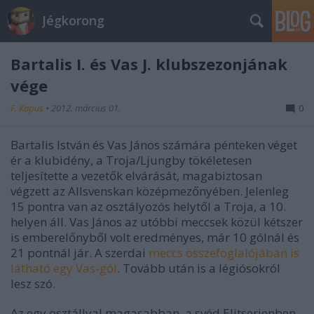
Jégkorong
Bartalis I. és Vas J. klubszezonjának
vége
F. Kapus
•
2012. március 01.
0
Bartalis István és Vas János számára pénteken véget
ér a klubidény, a Troja/Ljungby tökéletesen
teljesítette a vezetők elvárását, magabiztosan
végzett az Allsvenskan középmezőnyében. Jelenleg
15 pontra van az osztályozós helytől a Troja, a 10.
helyen áll. Vas János az utóbbi meccsek közül kétszer
is emberelőnyből volt eredményes, már 10 gólnál és
21 pontnál jár. A szerdai
meccs összefoglalójában is
látható egy Vas-gól
. Tovább után is a légiósokról
lesz szó.
Az egy osztállyal magasabban, a svéd Elitserienben