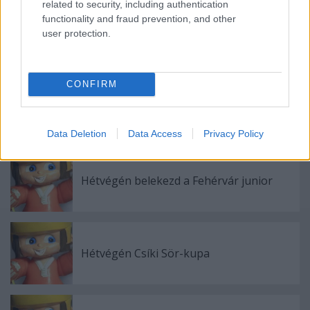
related to security, including authentication
functionality and fraud prevention, and other
user protection.
Ajánlott bejegyzések:
CONFIRM
Szlovák válogatott csatár a Mol Ligában
Data Deletion
Data Access
Privacy Policy
Hétvégén belekezd a Fehérvár junior
Hétvégén Csíki Sör-kupa