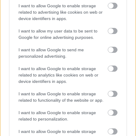
Szuper
Arizona Sundogs
CHL
7. (7)
15
I want to allow Google to enable storage
Levente
related to advertising like cookies on web or
Szuper
Missouri
CHL
4. (7)
1
device identifiers in apps.
Levente
Mavericks
Szuper
Arisztan Temirtau
KAZ
4. (10)
5
I want to allow my user data to be sent to
Levente
Google for online advertising purposes.
Németh Péter
Alingsas
SWE-
8. (11)
4.
I want to allow Google to send me
Kozma Dániel
Alingsas
SWE-
8. (11)
personalized advertising.
4.
I want to allow Google to enable storage
Korbuly
Alingsas
SWE-
8. (11)
related to analytics like cookies on web or
Gergely
4.
device identifiers in apps.
Ennaffati
Dundas Real
ACH
2. (5)
13
Omar
McCoys
I want to allow Google to enable storage
related to functionality of the website or app.
I want to allow Google to enable storage
related to personalization.
Címkék:
légiósok
I want to allow Google to enable storage