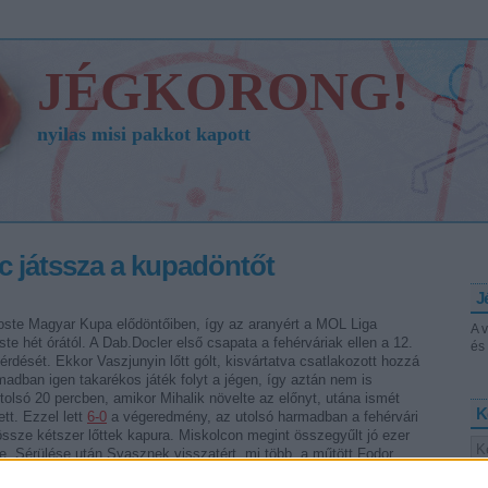
JÉGKORONG!
nyilas misi pakkot kapott
c játssza a kupadöntőt
J
oste Magyar Kupa elődöntőiben, így az aranyért a MOL Liga
A 
e hét órától. A Dab.Docler első csapata a fehérváriak ellen a 12.
és 
érdését. Ekkor Vaszjunyin lőtt gólt, kisvártatva csatlakozott hozzá
adban igen takarékos játék folyt a jégen, így aztán nem is
utolsó 20 percben, amikor Mihalik növelte az előnyt, utána ismét
K
tt. Ezzel lett
6-0
a végeredmény, az utolsó harmadban a fehérvári
össze kétszer lőttek kapura. Miskolcon megint összegyűlt jó ezer
re. Sérülése után Svasznek visszatért, mi több, a műtött Fodor
 átvette. A hazaiak hamar emberelőnybe kerültek, amit Jarabek ki is