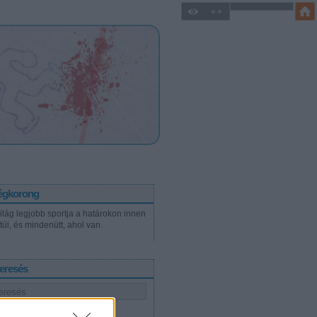
égkorong
világ legjobb sportja a határokon innen
túl, és mindenütt, ahol van.
eresés