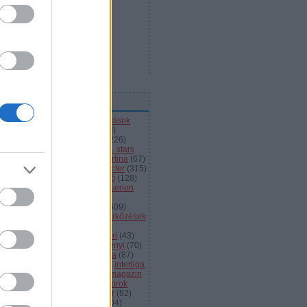
ímkék
l
(
66
)
alba volán
(
453
)
átigazolások
43
)
ausztria
(
86
)
a csoport
(
408
)
jnokok ligája
(
42
)
bajnokság
(
226
)
jnokságok
(
82
)
bartalis
(
53
)
bp. stars
2
)
brassó
(
64
)
briancon
(
72
)
cortina
(
67
)
ehország
(
98
)
dab
(
43
)
dab.docler
(
315
)
ízió 1
(
231
)
divízió 2
(
49
)
döntő
(
128
)
el
(
1139
)
eht
(
76
)
eihc
(
93
)
elitserien
9
)
énekes
(
363
)
extraliga
(
59
)
héroroszország
(
50
)
fehérvár
(
609
)
lkészülés
(
183
)
felkészülési mérkőzések
82
)
finnország
(
145
)
fotók
(
45
)
anciaország
(
73
)
ftc
(
213
)
gömöri
(
43
)
i
(
76
)
hc csíkszereda
(
85
)
hetényi
(
70
)
rvátország
(
40
)
hsc csíkszereda
(
87
)
úsági
(
285
)
iihf
(
80
)
inline
(
109
)
interliga
4
)
játékvezetők
(
64
)
jégkorongmagazin
1
)
jesenice
(
42
)
junior
(
90
)
juniorok
00
)
kanada
(
97
)
khl
(
663
)
kóger
(
82
)
lyök
(
55
)
kontinentális kupa
(
104
)