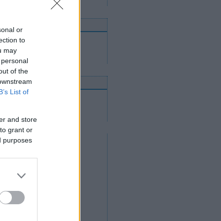
nnen mehetnek tovább
sonal or
ection to
Utánpótláscsapatok
Felnőttcsapatok
ou may
Jégcsarnokok és jégpályák
 personal
out of the
 downstream
nline közvetítések
B’s List of
2012. április 14.
2012. április 12.
2012. április 11.
er and store
to grant or
ed purposes