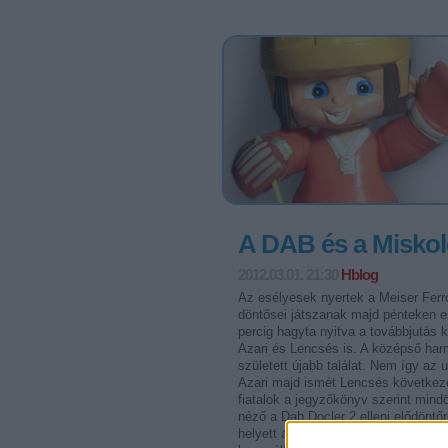
A DAB és a Miskol
2012.03.01. 21:30
Hblog
Az esélyesek nyertek a Meiser Ferr
döntősei játszanak majd pénteken est
percig hagyta nyitva a továbbjutás k
Azari és Lencsés is. A középső harm
született újabb találat. Nem így az 
Azari majd ismét Lencsés következe
fiatalok a jegyzőkönyv szerint mind
néző a Dab.Docler 2 elleni elődöntő
helyett a csapatkapitányi posztot is