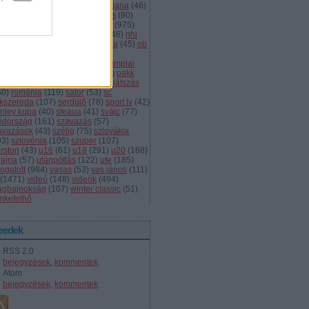
dányi
(
105
)
légiósok
(
131
)
ljubljana
(
46
)
gyarország
(
561
)
magyar kupa
(
80
)
skolc
(
187
)
mjsz
(
143
)
mol liga
(
975
)
ionalliga
(
132
)
németország
(
46
)
nhl
598
)
női
(
96
)
nők
(
127
)
norvégia
(
45
)
ob
173
)
ob i.
(
206
)
ocskay
(
107
)
aszország
(
68
)
olimpia
(
119
)
olimpiai
lejtezők
(
85
)
oroszország
(
132
)
pakk
1
)
playoff
(
137
)
primeau
(
55
)
rájátszás
60
)
románia
(
119
)
sator
(
53
)
sc
íkszereda
(
107
)
serdülő
(
78
)
sport tv
(
42
)
anley kupa
(
40
)
steaua
(
41
)
svájc
(
77
)
édország
(
161
)
szavazás
(
57
)
avazások
(
43
)
szélig
(
75
)
szlovákia
93
)
szlovénia
(
105
)
szuper
(
107
)
urston
(
43
)
u16
(
61
)
u18
(
291
)
u20
(
168
)
rajna
(
57
)
utánpótlás
(
122
)
ute
(
185
)
ogatott
(
984
)
vasas
(
53
)
vas jános
(
111
)
(
1471
)
videó
(
148
)
videók
(
494
)
lágbajnokság
(
107
)
winter classic
(
51
)
mkefelhő
eedek
RSS 2.0
bejegyzések
,
kommentek
Atom
bejegyzések
,
kommentek