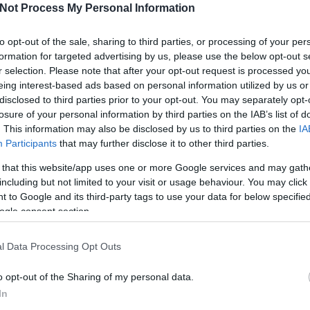
e az előnyt. Nem sokkal később újabb vendégjátékosokat állított ki
Not Process My Personal Information
 az 5 a 3 elleni helyzetben pedig Dubek révén megszületett a
 19 játékpercen keresztül gólcsend következett, a 32. percben
I
 a miskolciaknak. A második szünet előtt nem sokkal Dancsfalvi
to opt-out of the sale, sharing to third parties, or processing of your per
etgólját emberelőnyben, és ugyanő állította be a
4-2
-es
formation for targeted advertising by us, please use the below opt-out s
intén emberelőnyben. Holnap Dunaújvárosban 15:30-kor tehát a
r selection. Please note that after your opt-out request is processed y
ár AV19 ellen a bronzéremért, a döntőben pedig Dab.Docler-Miskolc
eing interest-based ads based on personal information utilized by us or
disclosed to third parties prior to your opt-out. You may separately opt-
losure of your personal information by third parties on the IAB’s list of
Tetszik
0
O
. This information may also be disclosed by us to third parties on the
IA
Participants
that may further disclose it to other third parties.
 that this website/app uses one or more Google services and may gath
including but not limited to your visit or usage behaviour. You may click 
 to Google and its third-party tags to use your data for below specifi
ogle consent section.
l Data Processing Opt Outs
o opt-out of the Sharing of my personal data.
A Vienna
Kanadai
In
i
Capitals
győzelem a