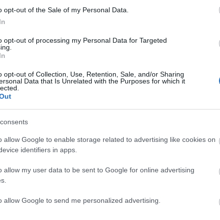
legyőzte a finn
junior-világkupán
bajnokot
o opt-out of the Sale of my Personal Data.
In
to opt-out of processing my Personal Data for Targeted
ing.
In
Negyedikként
C
o opt-out of Collection, Use, Retention, Sale, and/or Sharing
zárt az U18-as
ersonal Data that Is Unrelated with the Purposes for which it
válogatott
ah
lected.
(
2
Out
ba
ba
(
5
sználói tartalomnak minősülnek, értük a
szolgáltatás technikai
üzemeltetője semmilyen felelősséget nem vállal,
cs
consents
ztőjéhez. Részletek a
Felhasználási feltételekben
és az
adatvédelmi tájékoztatóban
.
div
eb
o allow Google to enable storage related to advertising like cookies on
(
4
fe
evice identifiers in apps.
fe
(
1
sztrálj
! ‐
Belépés Facebookkal
fr
o allow my user data to be sent to Google for online advertising
hár
s.
ho
ifj
(
4
to allow Google to send me personalized advertising.
(
5
SÜTI BEÁLLÍTÁSOK MÓDOSÍTÁSA
(
2
kö