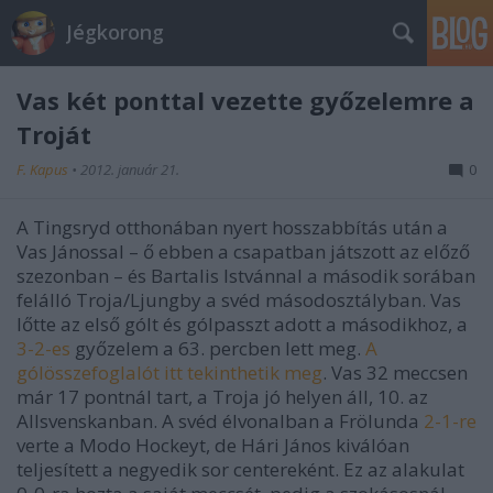
Jégkorong
Vas két ponttal vezette győzelemre a
Troját
F. Kapus
•
2012. január 21.
0
A Tingsryd otthonában nyert hosszabbítás után a
Vas Jánossal – ő ebben a csapatban játszott az előző
szezonban – és Bartalis Istvánnal a második sorában
felálló Troja/Ljungby a svéd másodosztályban. Vas
lőtte az első gólt és gólpasszt adott a másodikhoz, a
3-2-es
győzelem a 63. percben lett meg.
A
gólösszefoglalót itt tekinthetik meg
. Vas 32 meccsen
már 17 pontnál tart, a Troja jó helyen áll, 10. az
Allsvenskanban. A svéd élvonalban a Frölunda
2-1-re
verte a Modo Hockeyt, de Hári János kiválóan
teljesített a negyedik sor centereként. Ez az alakulat