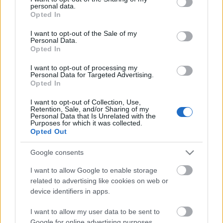
personal data.
grant or deny consent to Google and its third-party tags to
Opted In
Lencsés Tamás az FTC játékosa
use your data for below specified purposes in below Google
consent section.
I want to opt-out of the Sale of my
Personal Data.
Opted In
I want to opt-out of processing my
Hétvégén Csíki Sör-kupa
Personal Data for Targeted Advertising.
Opted In
I want to opt-out of Collection, Use,
Retention, Sale, and/or Sharing of my
Personal Data that Is Unrelated with the
A Vienna Capitals legyőzte a finn
Purposes for which it was collected.
bajnokot
Opted Out
Google consents
I want to allow Google to enable storage
Negyedikként zárt az U18-as válogatott
related to advertising like cookies on web or
device identifiers in apps.
I want to allow my user data to be sent to
Google for online advertising purposes.