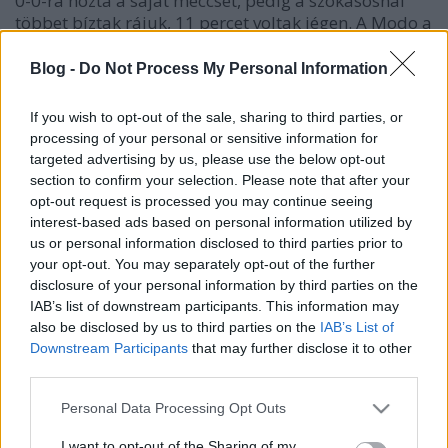
0-0-ra hozta a saját meccsét, pedig a szokásosnál
többet bíztak rájuk, 11 percet voltak jégen. A Modo a
8. jelenleg. Gólpasszal tért vissza Kóger Dániel az
ECHL-be. A szélső közel egy hónapot töltött a Boston
Blog -
Do Not Process My Personal Information
farmcsapatában az AHL-ben, de a hét elején az
eredeti csapatához utazott. Továbbra is a Cincinnati
If you wish to opt-out of the sale, sharing to third parties, or
Cyclones első soros csatára. Pénteken a Chicagót
processing of your personal or sensitive information for
fogadták, és a vendégek
4-3-ra
nyertek. Kóger -1
targeted advertising by us, please use the below opt-out
ponttal zárta a meccset, de egy gólpassz szebbé
section to confirm your selection. Please note that after your
tette a visszatérést.
17 mérkőzésen 14 pontja van
.
opt-out request is processed you may continue seeing
interest-based ads based on personal information utilized by
us or personal information disclosed to third parties prior to
your opt-out. You may separately opt-out of the further
disclosure of your personal information by third parties on the
IAB’s list of downstream participants. This information may
Címkék:
vas jános
kóger
hári
bartalis
also be disclosed by us to third parties on the
IAB’s List of
Downstream Participants
that may further disclose it to other
third parties.
Please note that this website/app uses one or more Google
Personal Data Processing Opt Outs
Ajánlott bejegyzések:
services and may gather and store information including but
not limited to your visit or usage behaviour. You may click to
I want to opt-out of the Sharing of my