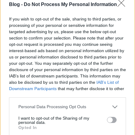
pozíció megnyugtató, főleg ha figyelembe vesszük a
Blog -
Do Not Process My Personal Information
kulcsemberek sorozatos hiányát és a rendkívül sok,
hétből öt idegenbeli mérkőzést.
If you wish to opt-out of the sale, sharing to third parties, or
processing of your personal or sensitive information for
targeted advertising by us, please use the below opt-out
section to confirm your selection. Please note that after your
opt-out request is processed you may continue seeing
Címkék:
fehérvár
ryan
ebel
interest-based ads based on personal information utilized by
us or personal information disclosed to third parties prior to
your opt-out. You may separately opt-out of the further
disclosure of your personal information by third parties on the
IAB’s list of downstream participants. This information may
Ajánlott bejegyzések:
also be disclosed by us to third parties on the
IAB’s List of
Downstream Participants
that may further disclose it to other
third parties.
Zigmund Pálffy kettőt lőtt Munrónak
Please note that this website/app uses one or more Google
Personal Data Processing Opt Outs
services and may gather and store information including but
not limited to your visit or usage behaviour. You may click to
I want to opt-out of the Sharing of my
personal data.
grant or deny consent to Google and its third-party tags to
Opted In
Lencsés Tamás az FTC játékosa
use your data for below specified purposes in below Google