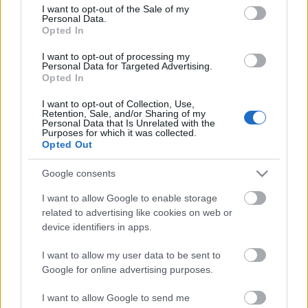
consent section.
I want to opt-out of the Sale of my
Personal Data.
Opted In
I want to opt-out of processing my
Hétvégén Csíki Sör-kupa
Personal Data for Targeted Advertising.
Opted In
I want to opt-out of Collection, Use,
Retention, Sale, and/or Sharing of my
Personal Data that Is Unrelated with the
Purposes for which it was collected.
Érsekújváron tesztel a Dab.Docler
Opted Out
Google consents
I want to allow Google to enable storage
A Vienna Capitals legyőzte a finn
related to advertising like cookies on web or
bajnokot
device identifiers in apps.
I want to allow my user data to be sent to
Google for online advertising purposes.
Szólj hozzá!
I want to allow Google to send me