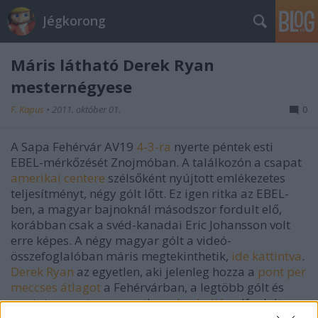
Jégkorong
Máris látható Derek Ryan
mesternégyese
F. Kapus
•
2011. október 01.
0
A Sapa Fehérvár AV19
4-3-ra
nyerte péntek esti
EBEL-mérkőzését Znojmóban. A találkozón a csapat
amerikai centere
szélsőként nyújtott emlékezetes
teljesítményt, négy gólt lőtt. Ez igen ritka az EBEL-
ben, a magyar bajnoknál másodszor fordult elő,
korábban csak a svéd-kanadai Eric Johansson volt
erre képes. A négy magyar gólt a videó-
összefoglalóban máris megtekinthetik,
ide kattintva
.
Derek Ryan
az egyetlen, aki jelenleg hozza a
pont per
meccses átlagot
a Fehérvárban, a legtöbb gólt és
pontot szerezte a csapatban.
A tabellán
elfoglalt