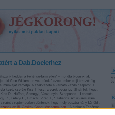
JÉGKORONG!
nyilas misi pakkot kapott
zatért a Dab.Doclerhez
J
 játszunk kedden a Fehérvár-farm ellen" – mondta blogunknak
A 
e, aki Glen Williamson vezetőedző szeptember eleji érkezéséig
és 
i munkáját irányítja. A szakvezető a várható kezdő csapatot is
ela kezd, cseréje Kiss T. lesz, a sorok pedig így állnak fel: Hegyi,
– Kiss D., Hüffner, Somogyi, Vaszjunyin, Szappanos – Lencsés,
K
y R., Erdélyi P., Gröschl, Virág T., Szabados. Az újvárosiaknál
 szerint szeptemberben döntenek, hogy mely posztra hány külföldit
tszanak az Ifj. Ocskay Gábor-jégcsarnokban
, 16 órakor a Fehérvár-
or pedig a Fehérvár EBEL-kerete játssza az első igazi felkészülési