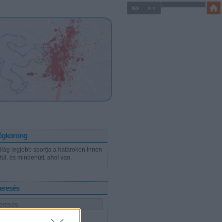
égkorong
világ legjobb sportja a határokon innen
túl, és mindenütt, ahol van.
eresés