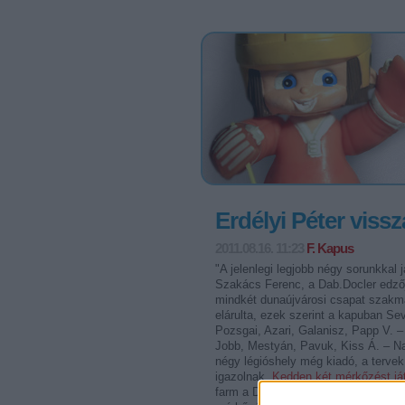
Erdélyi Péter viss
2011.08.16. 11:23
F. Kapus
"A jelenlegi legjobb négy sorunkkal
Szakács Ferenc, a Dab.Docler edzőj
mindkét dunaújvárosi csapat szakma
elárulta, ezek szerint a kapuban Sev
Pozsgai, Azari, Galanisz, Papp V. 
Jobb, Mestyán, Pavuk, Kiss Á. – Nag
négy légióshely még kiadó, a tervek
igazolnak.
Kedden két mérkőzést já
farm a Dab.Doclert fogadja, 19 órak