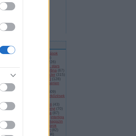
ímkék
l
(
66
)
alba volán
(
453
)
átigazolások
43
)
ausztria
(
86
)
a csoport
(
408
)
jnokok ligája
(
42
)
bajnokság
(
226
)
jnokságok
(
82
)
bartalis
(
53
)
bp. stars
2
)
brassó
(
64
)
briancon
(
72
)
cortina
(
67
)
ehország
(
98
)
dab
(
43
)
dab.docler
(
315
)
ízió 1
(
231
)
divízió 2
(
49
)
döntő
(
128
)
el
(
1139
)
eht
(
76
)
eihc
(
93
)
elitserien
9
)
énekes
(
363
)
extraliga
(
59
)
héroroszország
(
50
)
fehérvár
(
609
)
lkészülés
(
183
)
felkészülési mérkőzések
82
)
finnország
(
145
)
fotók
(
45
)
anciaország
(
73
)
ftc
(
213
)
gömöri
(
43
)
i
(
76
)
hc csíkszereda
(
85
)
hetényi
(
70
)
rvátország
(
40
)
hsc csíkszereda
(
87
)
úsági
(
285
)
iihf
(
80
)
inline
(
109
)
interliga
4
)
játékvezetők
(
64
)
jégkorongmagazin
1
)
jesenice
(
42
)
junior
(
90
)
juniorok
00
)
kanada
(
97
)
khl
(
663
)
kóger
(
82
)
lyök
(
55
)
kontinentális kupa
(
104
)