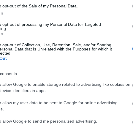
o opt-out of the Sale of my Personal Data.
In
to opt-out of processing my Personal Data for Targeted
ing.
In
C
o opt-out of Collection, Use, Retention, Sale, and/or Sharing
sználói tartalomnak minősülnek, értük a
szolgáltatás technikai
üzemeltetője semmilyen felelősséget nem vállal,
ersonal Data that Is Unrelated with the Purposes for which it
ztőjéhez. Részletek a
Felhasználási feltételekben
és az
adatvédelmi tájékoztatóban
.
ah
lected.
(
2
Out
ba
ba
(
5
cs
consents
sztrálj
! ‐
Belépés Facebookkal
div
eb
o allow Google to enable storage related to advertising like cookies on
(
4
fe
evice identifiers in apps.
fe
(
1
SÜTI BEÁLLÍTÁSOK MÓDOSÍTÁSA
fr
o allow my user data to be sent to Google for online advertising
hár
s.
ho
ifj
(
4
to allow Google to send me personalized advertising.
(
5
(
2
kö