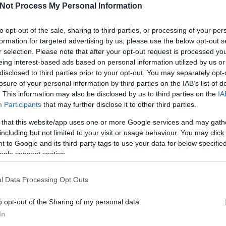
sodosztály egyik erős csapata, az SHK Piestany lesz. A
Not Process My Personal Information
p helyet, köztük az
eltiltása
alatt a
Ferencvárosnál edző
, de végül
tt hátvéd,
Erdélyi Péter
is.
I
to opt-out of the sale, sharing to third parties, or processing of your per
formation for targeted advertising by us, please use the below opt-out s
Tetszik
0
r selection. Please note that after your opt-out request is processed y
eing interest-based ads based on personal information utilized by us or
ocler
erdélyi péter
disclosed to third parties prior to your opt-out. You may separately opt-
losure of your personal information by third parties on the IAB’s list of
O
. This information may also be disclosed by us to third parties on the
IA
Participants
that may further disclose it to other third parties.
 that this website/app uses one or more Google services and may gath
including but not limited to your visit or usage behaviour. You may click 
 to Google and its third-party tags to use your data for below specifi
ogle consent section.
Fölényes
Gólzáporos
dunaújvárosi
meccset nyert
l Data Processing Opt Outs
nior
győzelem
meg a Miskolc
o opt-out of the Sharing of my personal data.
In