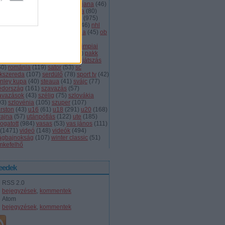
dányi
(
105
)
légiósok
(
131
)
ljubljana
(
46
)
gyarország
(
561
)
magyar kupa
(
80
)
skolc
(
187
)
mjsz
(
143
)
mol liga
(
975
)
ionalliga
(
132
)
németország
(
46
)
nhl
598
)
női
(
96
)
nők
(
127
)
norvégia
(
45
)
ob
173
)
ob i.
(
206
)
ocskay
(
107
)
aszország
(
68
)
olimpia
(
119
)
olimpiai
lejtezők
(
85
)
oroszország
(
132
)
pakk
1
)
playoff
(
137
)
primeau
(
55
)
rájátszás
60
)
románia
(
119
)
sator
(
53
)
sc
íkszereda
(
107
)
serdülő
(
78
)
sport tv
(
42
)
anley kupa
(
40
)
steaua
(
41
)
svájc
(
77
)
édország
(
161
)
szavazás
(
57
)
avazások
(
43
)
szélig
(
75
)
szlovákia
93
)
szlovénia
(
105
)
szuper
(
107
)
urston
(
43
)
u16
(
61
)
u18
(
291
)
u20
(
168
)
rajna
(
57
)
utánpótlás
(
122
)
ute
(
185
)
ogatott
(
984
)
vasas
(
53
)
vas jános
(
111
)
(
1471
)
videó
(
148
)
videók
(
494
)
lágbajnokság
(
107
)
winter classic
(
51
)
mkefelhő
eedek
RSS 2.0
bejegyzések
,
kommentek
Atom
bejegyzések
,
kommentek