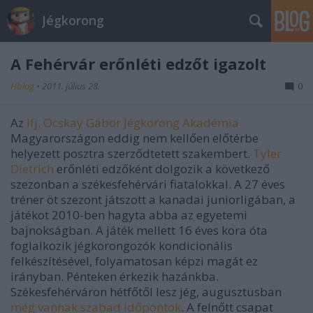
Jégkorong
A Fehérvár erőnléti edzőt igazolt
Hblog
•
2011. július 28.
0
Az
Ifj. Ocskay Gábor Jégkorong Akadémia
Magyarországon eddig nem kellően előtérbe
helyezett posztra szerződtetett szakembert.
Tyler
Dietrich
erőnléti edzőként dolgozik a következő
szezonban a székesfehérvári fiatalokkal. A 27 éves
tréner öt szezont játszott a kanadai juniorligában, a
játékot 2010-ben hagyta abba az egyetemi
bajnokságban. A játék mellett 16 éves kora óta
foglalkozik jégkorongozók kondicionális
felkészítésével, folyamatosan képzi magát ez
irányban. Pénteken érkezik hazánkba.
Székesfehérváron hétfőtől lesz jég, augusztusban
még vannak szabad időpontok
. A felnőtt csapat