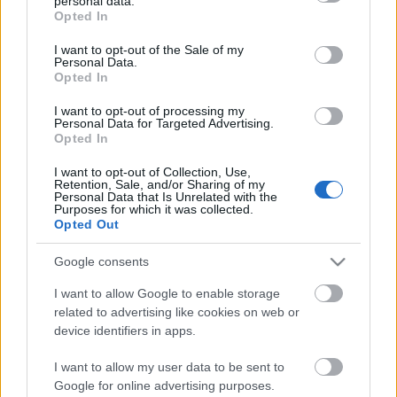
personal data.
Zigmund Pálffy kettőt lőtt Munrónak
grant or deny consent to Google and its third-party tags to
Opted In
use your data for below specified purposes in below Google
consent section.
I want to opt-out of the Sale of my
Personal Data.
Opted In
Bemutatkozik az UTE és az FTC is
I want to opt-out of processing my
Personal Data for Targeted Advertising.
Opted In
I want to opt-out of Collection, Use,
Retention, Sale, and/or Sharing of my
Visszavonultatták Marek mezét
Personal Data that Is Unrelated with the
Purposes for which it was collected.
Opted Out
Google consents
Hétvégén Csíki Sör-kupa
I want to allow Google to enable storage
related to advertising like cookies on web or
device identifiers in apps.
I want to allow my user data to be sent to
Érsekújváron tesztel a Dab.Docler
Google for online advertising purposes.