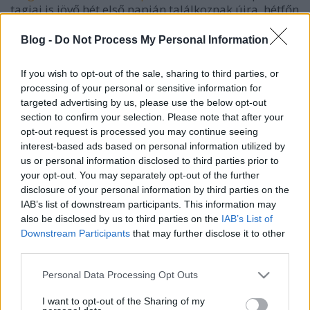
tagjai is jövő hét első napján találkoznak újra, hétfőn
Kevin Primeau vezetésével teljes körű fizikai
állapotfelméréssel indul a program, a csapattagok
Blog -
Do Not Process My Personal Information
keddtől mennek jégre. Az első felkészülési mérkőzést
a második jeges hét végén, augusztus 12-én játssza
If you wish to opt-out of the sale, sharing to third parties, or
a csapat, amikor is
az EBEL-keret a farmcsapattal
processing of your personal or sensitive information for
gyakorol.
targeted advertising by us, please use the below opt-out
section to confirm your selection. Please note that after your
opt-out request is processed you may continue seeing
interest-based ads based on personal information utilized by
us or personal information disclosed to third parties prior to
your opt-out. You may separately opt-out of the further
disclosure of your personal information by third parties on the
Címkék:
fehérvár
ebel
farm
dietrich
hokiakadémia
IAB’s list of downstream participants. This information may
also be disclosed by us to third parties on the
IAB’s List of
Downstream Participants
that may further disclose it to other
third parties.
Ajánlott bejegyzések:
Please note that this website/app uses one or more Google
Personal Data Processing Opt Outs
services and may gather and store information including but
not limited to your visit or usage behaviour. You may click to
I want to opt-out of the Sharing of my