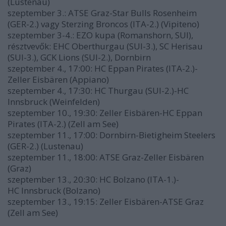
(Lustenau)
szeptember 3.: ATSE Graz-Star Bulls Rosenheim
(GER-2.) vagy Sterzing Broncos (ITA-2.) (Vipiteno)
szeptember 3-4.: EZO kupa (Romanshorn, SUI),
résztvevők: EHC Oberthurgau (SUI-3.), SC Herisau
(SUI-3.), GCK Lions (SUI-2.), Dornbirn
szeptember 4., 17:00: HC Eppan Pirates (ITA-2.)-
Zeller Eisbären (Appiano)
szeptember 4., 17:30: HC Thurgau (SUI-2.)-HC
Innsbruck (Weinfelden)
szeptember 10., 19:30: Zeller Eisbären-HC Eppan
Pirates (ITA-2.) (Zell am See)
szeptember 11., 17:00: Dornbirn-Bietigheim Steelers
(GER-2.) (Lustenau)
szeptember 11., 18:00: ATSE Graz-Zeller Eisbären
(Graz)
szeptember 13., 20:30: HC Bolzano (ITA-1.)-
HC Innsbruck (Bolzano)
szeptember 13., 19:15: Zeller Eisbären-ATSE Graz
(Zell am See)