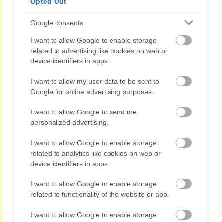
Opted Out
szeptember 1., 18:00: HC Orli Znojmo-Fehérvár
(Znojmo)
Google consents
szeptember 1.: EC Red Bull Salzburg-HC Mountfield
České Budějovice (CZE-1) (ET)
I want to allow Google to enable storage
szeptember 1.: Graz 99ers-University of Manitoba
related to advertising like cookies on web or
device identifiers in apps.
(Kapfenberg)
szeptember 2., 20:00: Medvescak Zagreb-HC
I want to allow my user data to be sent to
Vitkovice Steel (CZE-1.) (Ferdo Spajic emléktorna,
Google for online advertising purposes.
Zágráb)
szeptember 2., 19:15: Acroni Jesenice-Villacher SV
I want to allow Google to send me
(Jesenice)
personalized advertising.
szeptember 2., 19:00: Black Wings Linz-ERC
Ingolstadt (GER-1) (Linz)
I want to allow Google to enable storage
szeptember 3., 20:00: Medvescak Zagreb-EV Zug
related to analytics like cookies on web or
(SUI-1.) (Ferdo Spajic emléktorna, Zágráb)
device identifiers in apps.
szeptember 4., 16:30: Medvescak Zagreb-
EHC München (GER-1.) (Ferdo Spajic emléktorna,
I want to allow Google to enable storage
Zágráb)
related to functionality of the website or app.
szeptember 3.: HIFK Helsinki (FIN-1.)-Vienna Capitals
(ET)
I want to allow Google to enable storage