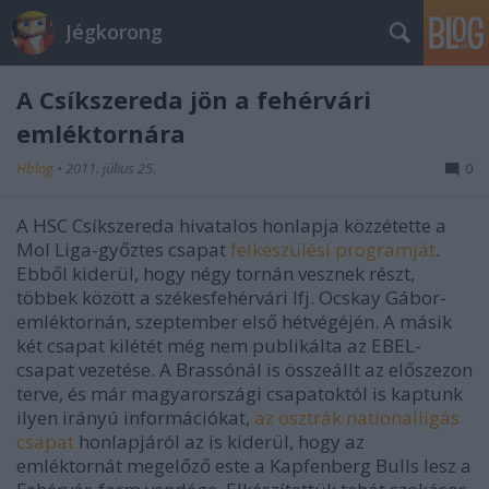
Jégkorong
A Csíkszereda jön a fehérvári
emléktornára
Hblog
•
2011. július 25.
0
A HSC Csíkszereda hivatalos honlapja közzétette a
Mol Liga-győztes csapat
felkészülési programját
.
Ebből kiderül, hogy négy tornán vesznek részt,
többek között a székesfehérvári Ifj. Ocskay Gábor-
emléktornán, szeptember első hétvégéjén. A másik
két csapat kilétét még nem publikálta az EBEL-
csapat vezetése. A Brassónál is összeállt az előszezon
terve, és már magyarországi csapatoktól is kaptunk
ilyen irányú információkat,
az osztrák nationalligás
csapat
honlapjáról az is kiderül, hogy az
emléktornát megelőző este a Kapfenberg Bulls lesz a