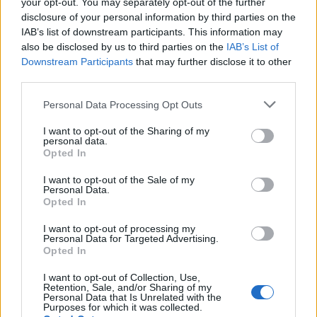
augusztus 27., 19:15: KAC-Iserlohn Roosters (GER-1.)
your opt-out. You may separately opt-out of the further
(Klagenfurt)
disclosure of your personal information by third parties on the
augusztus 27.: EC Red Bull Salzburg-TPS Turku (FIN-
IAB’s list of downstream participants. This information may
1) (ET)
also be disclosed by us to third parties on the
IAB’s List of
Downstream Participants
that may further disclose it to other
augusztus 27.: HC Mountfield Ceské Budejovice
third parties.
(CZE-1)-Vienna Capitals (ET)
augusztus 27.: edzőmérkőzés -Graz 99ers (Landshut)
Please note that this website/app uses one or more Google
Personal Data Processing Opt Outs
augusztus 28., 18:00: Black Wings Linz-Straubing
services and may gather and store information including but
Tigers (GER-1) (Linz)
not limited to your visit or usage behaviour. You may click to
I want to opt-out of the Sharing of my
augusztus 28., 18:00: Villacher SV-ERC Ingolstadt
personal data.
grant or deny consent to Google and its third-party tags to
Opted In
(GER-1)
use your data for below specified purposes in below Google
augusztus 28., 19:15: KAC-ERC Ingolstadt (GER-1.)
consent section.
I want to opt-out of the Sale of my
(Klagenfurt)
Personal Data.
Opted In
augusztus 28., 19:15: Villacher SV-Iserlohn Roosters
(GER-1) (Villach)
I want to opt-out of processing my
augusztus 28., 20:00: Vienna Capitals-TPS Turku
Personal Data for Targeted Advertising.
(FIN-1) (ET)
Opted In
augusztus 30., 19:30: Fehérvár-Acroni Jesenice
I want to opt-out of Collection, Use,
(Székesfehérvár)
Retention, Sale, and/or Sharing of my
augusztus 31., 19:15: Villacher EV-ATSE Graz (AUT-2)
Personal Data that Is Unrelated with the
Purposes for which it was collected.
(Villach)