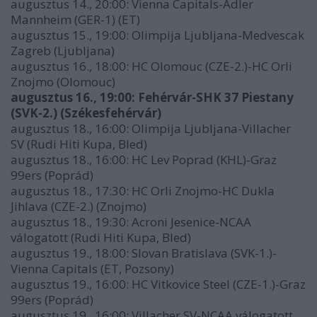
augusztus 14., 20:00: Vienna Capitals-Adler
Mannheim (GER-1) (ET)
augusztus 15., 19:00: Olimpija Ljubljana-Medvescak
Zagreb (Ljubljana)
augusztus 16., 18:00: HC Olomouc (CZE-2.)-HC Orli
Znojmo (Olomouc)
augusztus 16., 19:00: Fehérvár-SHK 37 Piestany
(SVK-2.) (Székesfehérvár)
augusztus 18., 16:00: Olimpija Ljubljana-Villacher
SV (Rudi Hiti Kupa, Bled)
augusztus 18., 16:00: HC Lev Poprad (KHL)-Graz
99ers (Poprád)
augusztus 18., 17:30: HC Orli Znojmo-HC Dukla
Jihlava (CZE-2.) (Znojmo)
augusztus 18., 19:30: Acroni Jesenice-NCAA
válogatott (Rudi Hiti Kupa, Bled)
augusztus 19., 18:00: Slovan Bratislava (SVK-1.)-
Vienna Capitals (ET, Pozsony)
augusztus 19., 16:00: HC Vitkovice Steel (CZE-1.)-Graz
99ers (Poprád)
augusztus 19., 16:00: Villacher SV-NCAA válogatott