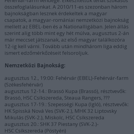
Fehérvár-farm vendége. Elkészítettük tehát szokásos
összefoglalásunkat. A 2010/11-es szezonban három
bajnokságban lesznek érdekeltek a magyar
csapatok, a magyar-romániai nemzetközi bajnokság
mellett az EBEL-ben és a Nationalligában. Jelen állás
szerint alig több mint egy hét múlva, augusztus 2-án
már meccset játszanak, az első magyar találkozóra
12-ig kell várni. Tovább után mindhárom liga eddig
ismert edzőmérkőzéseit felsoroljuk.
Nemzetközi Bajnokság:
augusztus 12., 19:00: Fehérvár (EBEL)-Fehérvár-farm
(Székesfehérvár)
augusztus 12-14.: Brassó Kupa (Brassó), résztvevők:
Brassó, HSC Csíkszereda, Steaua Rangers, ???
augusztus 17-19.: Szepességi Kupa (Igló), résztvevők:
HK Spisská Nová Ves (SVK-2.), MHK 32 Liptovsky
Mikulás (SVK-2.), Miskolc, HSC Csíkszereda
augusztus 20.: SHK 37 Piestany (SVK-2.)-
HSC Csíkszereda (Pöstyén)