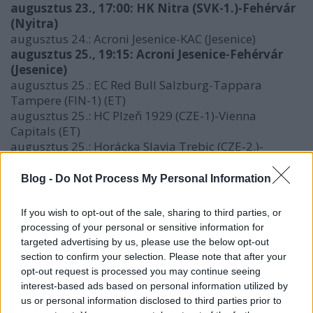
augusztus 23., 17:00: HK Nitra (SVK-1.)-Fehérvár
(Nyitra)
augusztus 24.: Acroni Jesenice-KAC (Jesenice)
augusztus 25., 19:15: Acroni Jesenice-Fehérvár
(Jesenice)
augusztus 25.: EC Red Bull Salzburg-Tappara
Tampere (FIN-1) (ET)
augusztus 25.: HC Plzeň 1929 (CZE-1)-Vienna
Capitals (ET)
augusztus 25.: Horácka Slavia Trebic (CZE-2.)-
HC Orli Znojmo (Trebic)
augusztus 25-28.: Kolin Kupa (Zug, Svájc), résztvevők:
Blog -
Do Not Process My Personal Information
EV Zug (SUI-1), Kloten Flyers (SUI-1), Torpedo
Nyizsnij Novgorod (KHL), Medvescak Zagreb (EBEL)
If you wish to opt-out of the sale, sharing to third parties, or
augusztus 26., 19:15: Villacher SV-ERC Ingolstadt
processing of your personal or sensitive information for
(GER-1.) (Villach)
targeted advertising by us, please use the below opt-out
augusztus 26., 20:00: Straubing Tigers (GER-1)–Black
section to confirm your selection. Please note that after your
Wings Linz (Straubing)
opt-out request is processed you may continue seeing
augusztus 26.: Landshut Cannibals (GER-1.)-Graz
interest-based ads based on personal information utilized by
99ers (Landshut)
us or personal information disclosed to third parties prior to