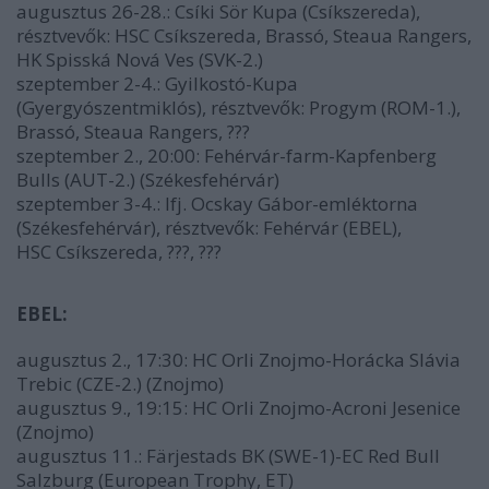
augusztus 26-28.: Csíki Sör Kupa (Csíkszereda),
résztvevők: HSC Csíkszereda, Brassó, Steaua Rangers,
HK Spisská Nová Ves (SVK-2.)
szeptember 2-4.: Gyilkostó-Kupa
(Gyergyószentmiklós), résztvevők: Progym (ROM-1.),
Brassó, Steaua Rangers, ???
szeptember 2., 20:00: Fehérvár-farm-Kapfenberg
Bulls (AUT-2.) (Székesfehérvár)
szeptember 3-4.: Ifj. Ocskay Gábor-emléktorna
(Székesfehérvár), résztvevők: Fehérvár (EBEL),
HSC Csíkszereda, ???, ???
EBEL:
augusztus 2., 17:30: HC Orli Znojmo-Horácka Slávia
Trebic (CZE-2.) (Znojmo)
augusztus 9., 19:15: HC Orli Znojmo-Acroni Jesenice
(Znojmo)
augusztus 11.: Färjestads BK (SWE-1)-EC Red Bull
Salzburg (European Trophy, ET)