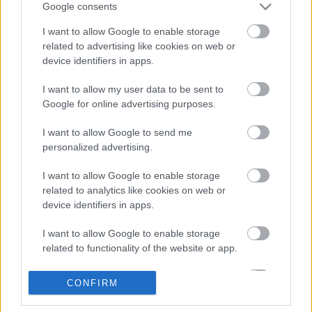
Google consents
Bemutatkozik az UTE és az FTC is
I want to allow Google to enable storage
related to advertising like cookies on web or
device identifiers in apps.
Gólzáporos meccset nyert meg a Miskolc
I want to allow my user data to be sent to
Google for online advertising purposes.
I want to allow Google to send me
personalized advertising.
Kanadai győzelem a junior-világkupán
I want to allow Google to enable storage
related to analytics like cookies on web or
device identifiers in apps.
Megint nyert a Vienna
I want to allow Google to enable storage
related to functionality of the website or app.
I want to allow Google to enable storage
CONFIRM
related to personalization.
Ezüstérmes a Miskolc Iglóban