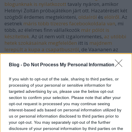
blogunknak is nyilatkozott
tavaly nyáron, amikor
Hetényi Zoltán próbajátékon járt ott. Hazatérését két
szögből érdemes megtekinteni,
oldalról
és
elölről
. Az
esetnek
máris több tízezres facebookoldala van
, mi
több, az élelmes finn vállalkozók
már pólót is
készítettek
. Az út nem volt izgalommentes,
az utóbbi
hetek szokásainak megfelelően
itt is
majdnem
lerepült a kupa a csapatbuszról
, de Vaananen az
utolsó pillanatban megmentette a reptéri afférban
már amúgy is megsérült serleget, mindenki
Blog -
Do Not Process My Personal Information
megkönnyebbülésére. Témazárásként tekintsenek
meg egy jó kis tribute videót.
If you wish to opt-out of the sale, sharing to third parties, or
processing of your personal or sensitive information for
targeted advertising by us, please use the below opt-out
section to confirm your selection. Please note that after your
opt-out request is processed you may continue seeing
interest-based ads based on personal information utilized by
us or personal information disclosed to third parties prior to
your opt-out. You may separately opt-out of the further
disclosure of your personal information by third parties on the