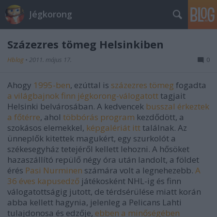
Jégkorong
Százezres tömeg Helsinkiben
Hblog
•
2011. május 17.
0
Ahogy
1995-ben
, ezúttal is
százezres tömeg
fogadta
a világbajnok finn jégkorong-válogatott
tagjait
Helsinki belvárosában. A kedvencek
busszal érkeztek
a főtérre
, ahol
többórás program
kezdődött, a
szokásos elemekkel,
képgalériát itt
találnak. Az
ünneplők kitettek magukért, egy szurkolót a
székesegyház tetejéről kellett lehozni. A hősöket
hazaszállító repülő négy óra után landolt, a földet
érés
Pasi Nurminen
számára volt a legnehezebb.
A
36 éves kapusedző
játékosként NHL-ig és finn
válogatottságig jutott, de térdsérülése miatt korán
abba kellett hagynia, jelenleg a Pelicans Lahti
tulajdonosa és edzője,
ebben a minőségében