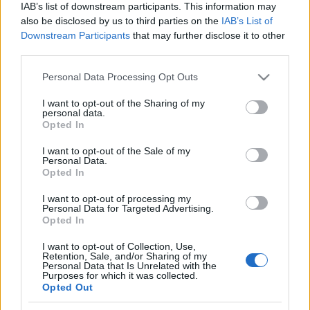
IAB’s list of downstream participants. This information may
also be disclosed by us to third parties on the
IAB’s List of
Downstream Participants
that may further disclose it to other
third parties.
Please note that this website/app uses one or more Google
Personal Data Processing Opt Outs
services and may gather and store information including but
not limited to your visit or usage behaviour. You may click to
I want to opt-out of the Sharing of my
personal data.
grant or deny consent to Google and its third-party tags to
Opted In
use your data for below specified purposes in below Google
consent section.
I want to opt-out of the Sale of my
Personal Data.
Opted In
I want to opt-out of processing my
Címkék:
vb
finnország
ünneplés
pasi nurminen
Personal Data for Targeted Advertising.
Opted In
I want to opt-out of Collection, Use,
Retention, Sale, and/or Sharing of my
Personal Data that Is Unrelated with the
Ajánlott bejegyzések:
Purposes for which it was collected.
Opted Out