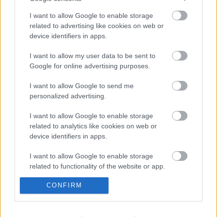
I want to allow Google to enable storage
related to advertising like cookies on web or
device identifiers in apps.
Az NHL megtette újabb javaslatát
I want to allow my user data to be sent to
Google for online advertising purposes.
I want to allow Google to send me
Kiütéses dunaújvárosi vereség
personalized advertising.
I want to allow Google to enable storage
related to analytics like cookies on web or
device identifiers in apps.
Gólzáporos meccset nyert meg a Miskolc
I want to allow Google to enable storage
related to functionality of the website or app.
CONFIRM
I want to allow Google to enable storage
Kanadai győzelem a junior-világkupán
related to personalization.
I want to allow Google to enable storage