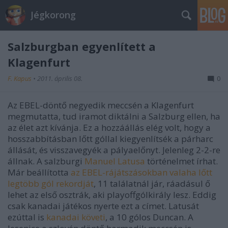
Jégkorong
Salzburgban egyenlített a
Klagenfurt
F. Kapus
•
2011. április 08.
0
Az EBEL-döntő negyedik meccsén a Klagenfurt
megmutatta, tud iramot diktálni a Salzburg ellen, ha
az élet azt kívánja. Ez a hozzáállás elég volt, hogy a
hosszabbításban lőtt góllal kiegyenlítsék a párharc
állását, és visszavegyék a pályaelőnyt. Jelenleg 2-2-re
állnak. A salzburgi
Manuel Latusa
történelmet írhat.
Már beállította
az EBEL-rájátszásokban valaha lőtt
legtöbb gól rekordját
, 11 találatnál jár, ráadásul ő
lehet az első osztrák, aki playoffgólkirály lesz. Eddig
csak kanadai játékos nyerte ezt a címet. Latusát
ezúttal is
kanadai követi
, a 10 gólos Duncan. A