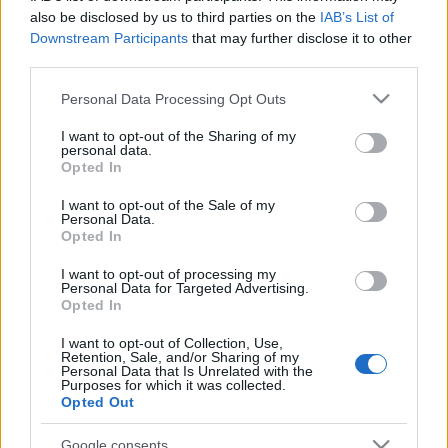
Salzburg (2.)
–Vienna (3.)
also be disclosed by us to third parties on the
IAB’s List of
6-2
5-6 h.u.
2-1
1-9
6-4
Downstream Participants
that may further disclose it to other
third parties.
Döntő
Please note that this website/app uses one or more Google
Personal Data Processing Opt Outs
Klagenfurt
(1.)–Salzburg (2.)
services and may gather and store information including but
6-5
3-6
2-5
2-1 h.u.
04.10.
not limited to your visit or usage behaviour. You may click to
I want to opt-out of the Sharing of my
personal data.
grant or deny consent to Google and its third-party tags to
Opted In
use your data for below specified purposes in below Google
consent section.
I want to opt-out of the Sale of my
Personal Data.
Opted In
Címkék:
szlovénia
ebel
latusa
I want to opt-out of processing my
Personal Data for Targeted Advertising.
Opted In
I want to opt-out of Collection, Use,
Ajánlott bejegyzések:
Retention, Sale, and/or Sharing of my
Personal Data that Is Unrelated with the
Purposes for which it was collected.
Opted Out
Zigmund Pálffy kettőt lőtt Munrónak
Google consents