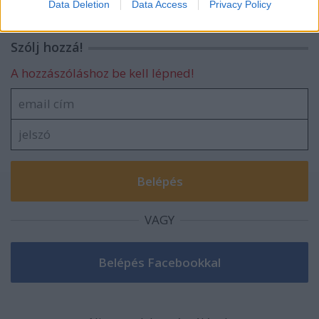
Data Deletion
Data Access
Privacy Policy
related to security, including authentication
functionality and fraud prevention, and other
user protection.
Szólj hozzá!
A hozzászóláshoz be kell lépned!
VAGY