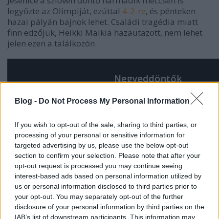
Jesenice a szlovén döntő harmadik meccsén is
legyőzte az Olimpiját, ezúttal
4-2-re
, és pénteken
hazai pályán bajnok lehet. Családi tragédia miatt
finn edzőjük, Heikki Mälkiä hazautazott, nem lehet
jelen ezen a találkozón.
Negyeddöntők
Klagenfurt (1.)–Medvescak (8.)
3-2
3-2
7-5
1-4
6-5
Blog -
Do Not Process My Personal Information
Salzburg (2.)–Ljubljana (7.)
5-4 h.u.
5-1
6-1
elmaradt
3-2
If you wish to opt-out of the sale, sharing to third parties, or
Vienna (3.)–Graz (6.)
processing of your personal or sensitive information for
4-2
4-1
4-3
4-3 h.u.
03.08.
targeted advertising by us, please use the below opt-out
Villach (4.)–Linz (5.)
section to confirm your selection. Please note that after your
3-0
3-0
5-3
0-2
5-2
opt-out request is processed you may continue seeing
interest-based ads based on personal information utilized by
us or personal information disclosed to third parties prior to
Elődöntők
your opt-out. You may separately opt-out of the further
Klagenfurt
(1.)–Villach (4.)
disclosure of your personal information by third parties on the
2-5
5-2
2-1
4-0
6-4
IAB’s list of downstream participants. This information may