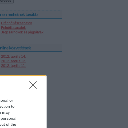
nnen mehetnek tovább
Utánpótláscsapatok
Felnőttcsapatok
Jégcsarnokok és jégpályák
nline közvetítések
2012. április 14.
2012. április 12.
2012. április 11.
sonal or
ection to
ou may
 personal
out of the