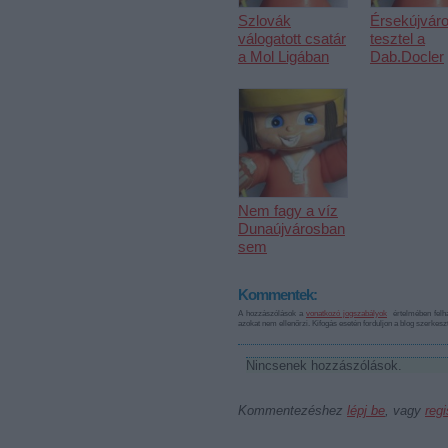
Szlovák
Érsekújvár
válogatott csatár
tesztel a
a Mol Ligában
Dab.Docler
Nem fagy a víz
Dunaújvárosban
sem
Kommentek:
A hozzászólások a
vonatkozó jogszabályok
értelmében felha
azokat nem ellenőrzi. Kifogás esetén forduljon a blog szerkes
Nincsenek hozzászólások.
Kommentezéshez
lépj be
, vagy
regi