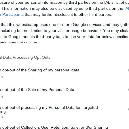
losure of your personal information by third parties on the IAB’s list of
. This information may also be disclosed by us to third parties on the
IA
ókedvezményt a személyi ráfordítások 50%-ára (játékosfizetésekre
Participants
that may further disclose it to other third parties.
gyi eszközbeszerzés, felújítás és beruházás 80%-ára
sra is fel lehet használni) és az utánpótlás-nevelés költségeinek
 that this website/app uses one or more Google services and may gath
 eredetileg 20 milliárd forintot szánt a kormányzat
, tehát nem
including but not limited to your visit or usage behaviour. You may click 
 de ezzel kapcsolatban végleges döntés még nem született. Ha a
 létszám, a lobbierő és a fontosság alapján azt mondhatjuk, 1-2
 to Google and its third-party tags to use your data for below specifi
nhatott a jogalkotó eredetileg a jégkorongra. Ennek már az alsó
ogle consent section.
C
történetében, hatalmas felelősség hárul így az összes
n költsenek.
ah
(
2
l Data Processing Opt Outs
ba
nszírozásra, éppen ezért bonyolult ellenőrzési mechanizmusra
ba
an részt kíván venni. A támogatás folyamata a következő séma
(
5
o opt-out of the Sharing of my personal data.
cs
div
In
ázatát határidőig, ebben megjelöli, hogy mit szeretne
eb
(
4
és ebből mennyi a támogatható költség. Ennek alapján kiszámolja
fe
an.
o opt-out of the Sale of my Personal Data.
fe
(
1
In
 pályázatot és meghatároz egy maximális támogatási keretösszeget,
fr
hár
to opt-out of processing my Personal Data for Targeted
ho
ing.
ifj
eres egy olyan független gazdasági társaságot, amelynek várhatóan
(
4
In
s ezen kötelezettsége terhére támogatást nyújthat a
(
5
jelzi, hogy támogatható a fejlesztési terve, és kér a támogató
(
2
ehet négy külön céghez, és kérhet mindegyiktől 10-10 milliót, vagy
o opt-out of Collection, Use, Retention, Sale, and/or Sharing
kö