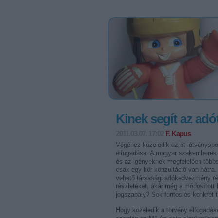
Kinek segít az ad
2011.03.07. 17:02
F. Kapus
Végéhez közeledik az öt látványsp
elfogadása. A magyar szakemberek e
és az igényeknek megfelelően többs
csak egy kör konzultáció van hátra
vehető társasági adókedvezmény rés
részleteket, akár még a módosított h
jogszabály? Sok fontos és konkrét t
Hogy közeledik a törvény elfogadása