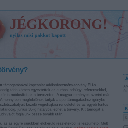
JÉGKORONG!
nyilas misi pakkot kapott
ótörvény?
J
ort támogatásával kapcsolat adókedvezmény-törvény EU-s
A 
ddig több körben egyeztettek az európai adóügyi referensekkel,
és 
zör is módosítottak a tervezeten. A magyar remények szerint már
. Amennyiben megfelelőnek tartják a sporttámogatáshoz igénybe
zletszabályait kezelő végrehajtási rendeletet és az egyéb fontos
K
atáridőig, június 30-ig hatályba léphet a törvény. Kit támogat a
udnivalót foglalunk össze tovább után.
, az az egyre sűrűbben előkerülő részletekből is leszűrhető. Múlt