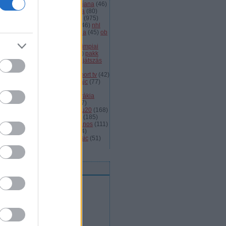
dányi
(
105
)
légiósok
(
131
)
ljubljana
(
46
)
gyarország
(
561
)
magyar kupa
(
80
)
skolc
(
187
)
mjsz
(
143
)
mol liga
(
975
)
ionalliga
(
132
)
németország
(
46
)
nhl
598
)
női
(
96
)
nők
(
127
)
norvégia
(
45
)
ob
173
)
ob i.
(
206
)
ocskay
(
107
)
aszország
(
68
)
olimpia
(
119
)
olimpiai
lejtezők
(
85
)
oroszország
(
132
)
pakk
1
)
playoff
(
137
)
primeau
(
55
)
rájátszás
60
)
románia
(
119
)
sator
(
53
)
sc
íkszereda
(
107
)
serdülő
(
78
)
sport tv
(
42
)
anley kupa
(
40
)
steaua
(
41
)
svájc
(
77
)
édország
(
161
)
szavazás
(
57
)
avazások
(
43
)
szélig
(
75
)
szlovákia
93
)
szlovénia
(
105
)
szuper
(
107
)
urston
(
43
)
u16
(
61
)
u18
(
291
)
u20
(
168
)
rajna
(
57
)
utánpótlás
(
122
)
ute
(
185
)
ogatott
(
984
)
vasas
(
53
)
vas jános
(
111
)
(
1471
)
videó
(
148
)
videók
(
494
)
lágbajnokság
(
107
)
winter classic
(
51
)
mkefelhő
eedek
RSS 2.0
bejegyzések
,
kommentek
Atom
bejegyzések
,
kommentek