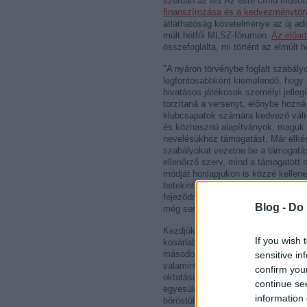
szerdán az M1 Az este című műsoráb
finanszírozása és a kedvezménytör
átláthatóság követelménye az új a
múlt hétfői MLSZ-fórumon.
Az előadá
összefoglalta, mi történt az elmúlt
"A nyáron törvénybe foglalt szabály
legfontosabbként kiemelendő, hogy
hivatásos játékosok személyi jelleg
torzítaná a versenyt, előnybe hozn
klubcsapatok számára kedvező vált
és közhasznú alapítványok, maguk a
nevelésükhöz támogatást. Már elkész
szabályokat vezetne be a támogatá
ellenőrző szerv, mind a támogatott
módját honlapjukon is közzé kellene
betekinthessen a közpénzek felhasz
fejeződnek be, és az első támogat
Blog -
Do 
még senki ne vegyen."
Kezdjük az elején. A törvény az öt l
If you wish 
kosárlabdát, a vízilabdát és a jég
másodosztályú klubcsapatok vagy fe
sensitive in
valamint az utánpótlás-nevelést vé
confirm you
oktatási intézmények. Ez azt jelent
continue se
egyesületnek gründolniuk kell egy k
information 
bőröstül át kell vinniük oda, hogy a