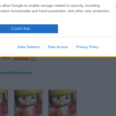
asson, és betekintést kell engednie könyvelésébe, sőt 20 millió
o allow Google to enable storage related to security, including
yvvizsgálót is kell foglalkoztatnia.
cation functionality and fraud prevention, and other user protection.
E
ztériumhoz
tartozó ellenőrző szervezeten keresztül tud az egyes
 hatást gyakorolni, mivel csak az általa támogatott pályázatok
ben, adókedvezmény igénybe vételével. Az ellenőrző szervezet
az azon belüli pályázók között kijelölni, milyen célokat kíván
CONFIRM
m megfelelő célok remélhetőleg nem mennek át a rendszeren, mivel
nem a rendelkezésre álló pénz, hanem az ellenőrző szervezet
 határt – az országban lényegesen több társasági adó keletkezik,
 majd használni.
Data Deletion
Data Access
Privacy Policy
Tetszik
0
a
sportfinanszírozás