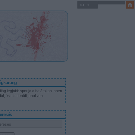
égkorong
világ legjobb sportja a határokon innen
túl, és mindenütt, ahol van.
eresés