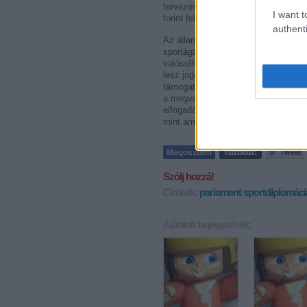
tervezést és gazdálkodást kell folyt
I want t
forint feletti támogatás esetében kön
authenti
Az állam a
Nemzeti Erőforrás Minis
sportágak közötti forrásmegosztásra
valósulhatnak meg e program kereté
lesz jogosult az egyes sportágak és 
támogatni. Irreális összegek és ne
a megvalósuló céloknak elsősorban 
elfogadása vagy elutasítása szabhat
mint amennyit erre a célra fel lehet
Szólj hozzá!
Címkék:
parlament
sportdiplomáci
Ajánlott bejegyzések: