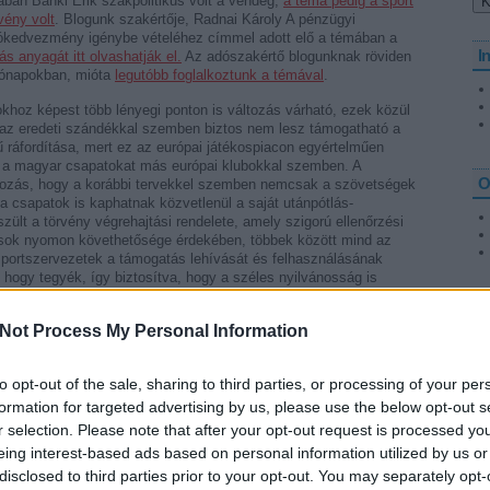
an Bánki Erik szakpolitikus volt a vendég,
a téma pedig a sport
vény volt
. Blogunk szakértője, Radnai Károly A pénzügyi
dókedvezmény igénybe vételéhez címmel adott elő a témában a
I
s anyagát itt olvashatják el.
Az adószakértő blogunknak röviden
 hónapokban, mióta
legutóbb foglalkoztunk a témával
.
okhoz képest több lényegi ponton is változás várható, ezek közül
 az eredeti szándékkal szemben biztos nem lesz támogatható a
ű ráfordítása, mert ez az európai játékospiacon egyértelműen
á a magyar csapatokat más európai klubokkal szemben. A
O
ozás, hogy a korábbi tervekkel szemben nemcsak a szövetségek
 csapatok is kaphatnak közvetlenül a saját utánpótlás-
ült a törvény végrehajtási rendelete, amely szigorú ellenőrzési
sok nyomon követhetősége érdekében, többek között mind az
 sportszervezetek a támogatás lehívását és felhasználásának
 hogy tegyék, így biztosítva, hogy a széles nyilvánosság is
nálásába. Az uniós egyeztetések várhatóan nyár elejére
ások már 2011 második felében megvalósulhatnak. De erre mérget
Not Process My Personal Information
átványsportágat támogatja, tehát a labdarúgást, a kézilabdát, a
to opt-out of the sale, sharing to third parties, or processing of your per
korongot. Támogatásban a sportági szakszövetségek, az első és
lsőoktatási intézmény hivatalos, szerződött csapata részesülhet,
formation for targeted advertising by us, please use the below opt-out s
gző közhasznú alapítvány, illetve az önkormányzatokkal szerződő
r selection. Please note that after your opt-out request is processed y
i, hogy a felnőttcsapattal nem rendelkező utánpótlás-nevelő
eing interest-based ads based on personal information utilized by us or
özhasznú alapítványt, és az egész utánpótlás-nevelést szőröstül-
disclosed to third parties prior to your opt-out. You may separately opt-
 költségek ott merüljenek fel. Csak ekkor részesülhetnek