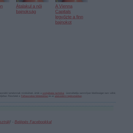
on
Átalakul a női
A Vienna
bajnokság
Capitals
legyőzte a finn
bajnokot
sználói tartalomnak minősülnek, értük a
szolgáltatás technikai
üzemeltetője semmilyen felelősséget nem vállal,
ztőjéhez. Részletek a
Felhasználási feltételekben
és az
adatvédelmi tájékoztatóban
.
sztrálj
! ‐
Belépés Facebookkal