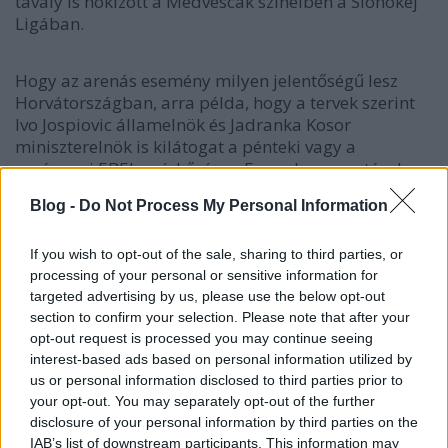
tavaly is hokizott a Medvescak színeiben a Slohokej
Ligában.
Hogy az arenás esemény milyen jelentőségű lesz
Horvátországban, arra példa, hogy a tervek szerint
Ivo Jospiovic államelnök és Jadranka Kosor
miniszterelnök is kilátogat a pénteki vagy a
vasárnapi EBEL-mérkőzésre. Egyes kommentárok
szerint az sem kizárt, hogy a KHL-lel folytatott
Blog -
Do Not Process My Personal Information
tárgyalásokban segédkeznek.
A klubelnök hűti a várakozásokat, természetesen
If you wish to opt-out of the sale, sharing to third parties, or
még messze vannak a megvalósítástól, de
processing of your personal or sensitive information for
hozzáteszi, az EBEL-projekt három évvel ezelőtti
targeted advertising by us, please use the below opt-out
section to confirm your selection. Please note that after your
beindításakor is sokan kinevették őket.
opt-out request is processed you may continue seeing
Nyilvánvalóan a pénz jelenti a legnagyobb
interest-based ads based on personal information utilized by
problémát. Míg saját bevallásuk szerint jelenleg
us or personal information disclosed to third parties prior to
kétmillió eurós költségvetéssel dolgoznak, addig a
your opt-out. You may separately opt-out of the further
KHL-hez ötször ennyire, tízmillióra lenne szükségük.
disclosure of your personal information by third parties on the
A leggyengébb KHL-csapatok állítólag 6-7 millióból
IAB’s list of downstream participants. This information may