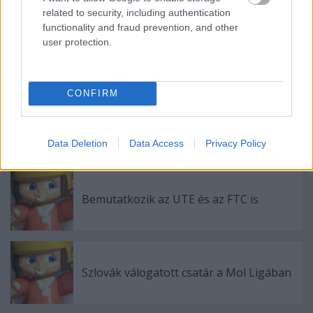
Címkék:
khl
medvescak
gojanovic
related to security, including authentication
functionality and fraud prevention, and other
user protection.
Ajánlott bejegyzések:
CONFIRM
Az NHL megtette újabb javaslatát
Data Deletion
Data Access
Privacy Policy
Bemutatkozik az UTE és az FTC is
Szlovák válogatott csatár a Mol Ligában