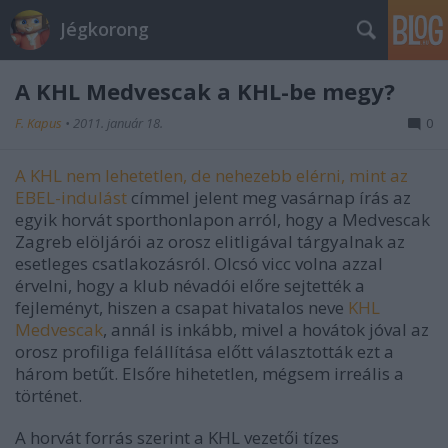
Jégkorong
A KHL Medvescak a KHL-be megy?
F. Kapus
•
2011. január 18.
0
A KHL nem lehetetlen, de nehezebb elérni, mint az
EBEL-indulást
címmel jelent meg vasárnap írás az
egyik horvát sporthonlapon arról, hogy a Medvescak
Zagreb elöljárói az orosz elitligával tárgyalnak az
esetleges csatlakozásról. Olcsó vicc volna azzal
érvelni, hogy a klub névadói előre sejtették a
fejleményt, hiszen a csapat hivatalos neve
KHL
Medvescak
, annál is inkább, mivel a hovátok jóval az
orosz profiliga felállítása előtt választották ezt a
három betűt. Elsőre hihetetlen, mégsem irreális a
történet.
A horvát forrás szerint a KHL vezetői tízes