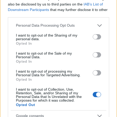
gazdálkodnak, a leggazdagabbaknál akár 70-80
also be disclosed by us to third parties on the
IAB’s List of
millió is lehet ez a szám.
Downstream Participants
that may further disclose it to other
third parties.
A fizetési különbségekre az Avangard Omszkot
hozták fel példaként, azt állítva, hogy a legnagyobb
Please note that this website/app uses one or more Google
Personal Data Processing Opt Outs
sztár, Jaromir Jagr hatmillió eurót keres egy évben,
services and may gather and store information including but
és a padon is olyan ülnek, akik 300 ezret keresnek
not limited to your visit or usage behaviour. You may click to
I want to opt-out of the Sharing of my
personal data.
szezononként. Ezzel szemben ma a Medvescak
grant or deny consent to Google and its third-party tags to
Opted In
legjobban fizetett játékosa a 80 ezer eurós Frank
use your data for below specified purposes in below Google
Banham. A horvátok biztosan számíthatnak a
consent section.
I want to opt-out of the Sale of my
Personal Data.
jegyárbevételekre, a tv-s jogokból befolyt
Opted In
összegekre, valamint a Lukoil olajipari cégre, amely
nemrég lépett be a horvát piacra, ráadásul jó
I want to opt-out of processing my
néhány nagy horvát vállalat is felsorakozna a
Personal Data for Targeted Advertising.
Opted In
kezdeményezés mögött. Az utazás sarkalatos pont,
minden idegenbeli mérkőzésre repülni kell, de a
I want to opt-out of Collection, Use,
horvát légitársasággal partneri viszonyt kívánnak
Retention, Sale, and/or Sharing of my
Personal Data that Is Unrelated with the
kialakítani, mondta Gojanovic.
Purposes for which it was collected.
Opted Out
Bármily meglepő, a Medvescak kapóra jönne a KHL-
nek, hiszen fővárosi csapatról van szó, nagy
Google consents