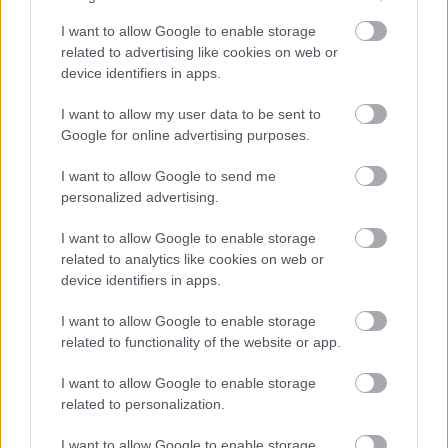
szurkolótáborral, és az Arena 15 ezer férőhelyével az
I want to allow Google to enable storage
egyik legnagyobb, legmodernebb csarnok lehetne a
related to advertising like cookies on web or
KHL-ben. Tipikus célpontja így a ligának a
device identifiers in apps.
Medvescak.
I want to allow my user data to be sent to
Ha az egyelőre mégoly utópisztikus KHL-csatlakozás
Google for online advertising purposes.
létre is jönne, az EBEL-nek akkor sem kell
üresedéstől tartania. Nyilvánvalóan akár osztrák,
I want to allow Google to send me
akár külföldi csapattal fel tudnák tölteni a
personalized advertising.
tízcsapatos keretet. Mérvadó osztrák fórumok
szerint a múlt heti EBEL-gyűlésen a szerb Partizan
I want to allow Google to enable storage
Beograd hivatalosan is bejelentkezett az osztrák
related to analytics like cookies on web or
bázisú regionális ligába, és tavaly óta tudjuk,
device identifiers in apps.
lengyelek is ugrásra készen állnak. Az olasz élklubok
évek óta ácsingóznak az EBEL felé, de őket hazájuk
I want to allow Google to enable storage
szövetsége egyenként eddig nem engedte el.
related to functionality of the website or app.
I want to allow Google to enable storage
related to personalization.
I want to allow Google to enable storage