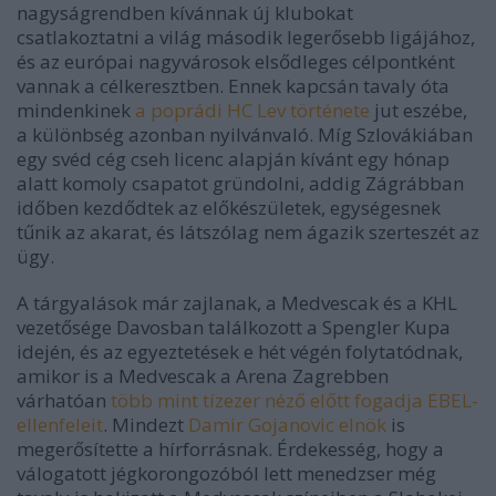
nagyságrendben kívánnak új klubokat
csatlakoztatni a világ második legerősebb ligájához,
és az európai nagyvárosok elsődleges célpontként
vannak a célkeresztben. Ennek kapcsán tavaly óta
mindenkinek
a poprádi HC Lev története
jut eszébe,
a különbség azonban nyilvánvaló. Míg Szlovákiában
egy svéd cég cseh licenc alapján kívánt egy hónap
alatt komoly csapatot gründolni, addig Zágrábban
időben kezdődtek az előkészületek, egységesnek
tűnik az akarat, és látszólag nem ágazik szerteszét az
ügy.
A tárgyalások már zajlanak, a Medvescak és a KHL
vezetősége Davosban találkozott a Spengler Kupa
idején, és az egyeztetések e hét végén folytatódnak,
amikor is a Medvescak a Arena Zagrebben
várhatóan
több mint tízezer néző előtt fogadja EBEL-
ellenfeleit
. Mindezt
Damir Gojanovic elnök
is
megerősítette a hírforrásnak. Érdekesség, hogy a
válogatott jégkorongozóból lett menedzser még