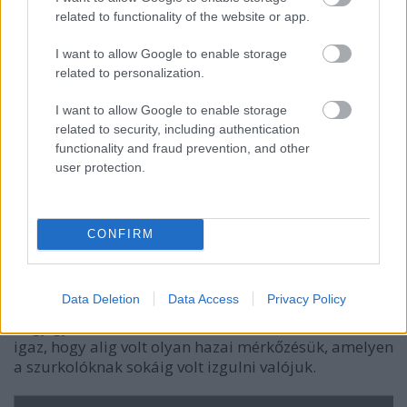
related to functionality of the website or app.
I want to allow Google to enable storage
related to personalization.
I want to allow Google to enable storage
related to security, including authentication
functionality and fraud prevention, and other
user protection.
CONFIRM
OB I., otthon.
A Dab.Docler otthon ellenállhatatlan
volt, meccsenként átlagosan 7 gólt szerzett, és csak
alig valamivel több mint kettőt kapott.
Data Deletion
Data Access
Privacy Policy
Természetesen ebben az Újpest és a Volán elleni
nagy győzelmek is benne vannak, de általában is
igaz, hogy alig volt olyan hazai mérkőzésük, amelyen
a szurkolóknak sokáig volt izgulni valójuk.