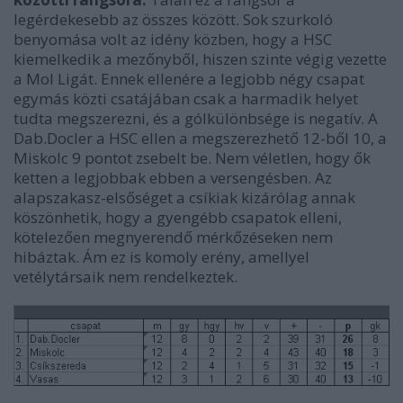
legérdekesebb az összes között. Sok szurkoló
benyomása volt az idény közben, hogy a HSC
kiemelkedik a mezőnyből, hiszen szinte végig vezette
a Mol Ligát. Ennek ellenére a legjobb négy csapat
egymás közti csatájában csak a harmadik helyet
tudta megszerezni, és a gólkülönbsége is negatív. A
Dab.Docler a HSC ellen a megszerezhető 12-ből 10, a
Miskolc 9 pontot zsebelt be. Nem véletlen, hogy ők
ketten a legjobbak ebben a versengésben. Az
alapszakasz-elsőséget a csíkiak kizárólag annak
köszönhetik, hogy a gyengébb csapatok elleni,
kötelezően megnyerendő mérkőzéseken nem
hibáztak. Ám ez is komoly erény, amellyel
vetélytársaik nem rendelkeztek.