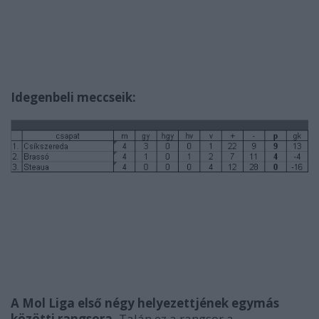
Idegenbeli meccseik:
A Mol Liga első négy helyezettjének egymás
közötti rangsora.
Talán ez a rangsor a