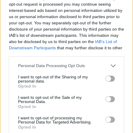
opt-out request is processed you may continue seeing
interest-based ads based on personal information utilized by
us or personal information disclosed to third parties prior to
your opt-out. You may separately opt-out of the further
disclosure of your personal information by third parties on the
IAB’s list of downstream participants. This information may
Idegenbeli meccsek.
A Steaua egyik győzelmét az
also be disclosed by us to third parties on the
IAB’s List of
Újpest, a másikat viszont a Dab.Docler ellen szerezte,
Downstream Participants
that may further disclose it to other
ami az alapszakaszvégi statisztikákat elnézve utólag
third parties.
is bombameglepetés, és megmagyarázhatatlan a
Dab.Docler részéről.
Please note that this website/app uses one or more Google
Personal Data Processing Opt Outs
services and may gather and store information including but
not limited to your visit or usage behaviour. You may click to
I want to opt-out of the Sharing of my
personal data.
grant or deny consent to Google and its third-party tags to
Opted In
use your data for below specified purposes in below Google
consent section.
I want to opt-out of the Sale of my
Personal Data.
Opted In
I want to opt-out of processing my
Personal Data for Targeted Advertising.
Opted In