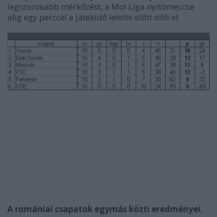
legszorosabb mérkőzést, a Mol Liga nyitómeccse
alig egy perccel a játékidő letelte előtt dőlt el.
A romániai csapatok egymás közti eredményei.