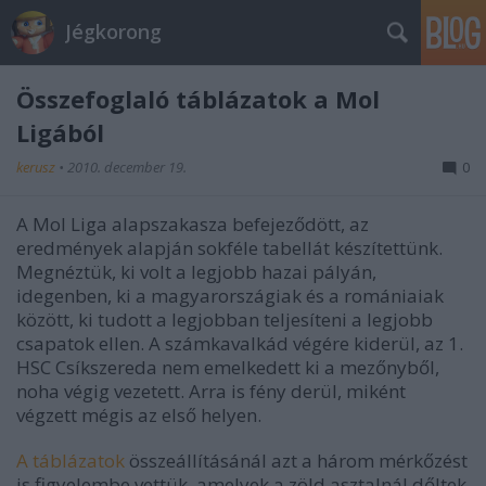
Jégkorong
Összefoglaló táblázatok a Mol
Ligából
kerusz
•
2010. december 19.
0
A Mol Liga alapszakasza befejeződött, az
eredmények alapján sokféle tabellát készítettünk.
Megnéztük, ki volt a legjobb hazai pályán,
idegenben, ki a magyarországiak és a romániaiak
között, ki tudott a legjobban teljesíteni a legjobb
csapatok ellen. A számkavalkád végére kiderül, az 1.
HSC Csíkszereda nem emelkedett ki a mezőnyből,
noha végig vezetett. Arra is fény derül, miként
végzett mégis az első helyen.
A táblázatok
összeállításánál azt a három mérkőzést
is figyelembe vettük, amelyek a zöld asztalnál dőltek