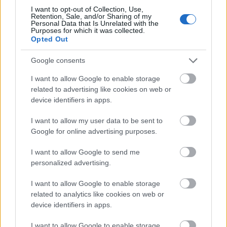
I want to opt-out of Collection, Use,
Retention, Sale, and/or Sharing of my
A magyar-magyar párharcok alapján alakult ki
Personal Data that Is Unrelated with the
az OB I.-alapszakasz végeredménye.
A Vasas
Purposes for which it was collected.
Opted Out
immár hagyományosan gyengébben teljesít
Erdélyben és Bukarestben, viszont nagyon
Google consents
eredményes a hazai csapatok ellen. Olyannyira,
hogy egy pont előnnyel az OB I.-alapszakaszt is
I want to allow Google to enable storage
megnyerte, ezzel ő kezdheti majd 6 bónuszponttal a
related to advertising like cookies on web or
15 fordulós középszakaszt. A Dab első helye itt is egy
device identifiers in apps.
fájdalmas pontvesztésnek köszönhetően úszott el, a
kötelezően legyőzendő kategóriába tartozó Volán-
I want to allow my user data to be sent to
farmcsapat otthonában hagytak három roppant
Google for online advertising purposes.
értékes pontot. Érdekes, hogy a kilences mezőnnyel
bíró Mol Ligában a Miskolc a harmadik, míg a hat
I want to allow Google to send me
résztvevős OB I.-ben csak a negyedik helyen végzett.
personalized advertising.
I want to allow Google to enable storage
related to analytics like cookies on web or
device identifiers in apps.
I want to allow Google to enable storage