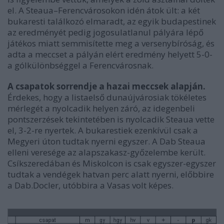
el. A Steaua–Ferencvárosokon idén átok ült: a két
bukaresti találkozó elmaradt, az egyik budapestinek
az eredményét pedig jogosulatlanul pályára lépő
játékos miatt semmisítette meg a versenybíróság, és
adta a meccset a pályán elért eredmény helyett 5-0-
a gólkülönbséggel a Ferencvárosnak.
A csapatok sorrendje a hazai meccsek alapján.
Érdekes, hogy a listaelső dunaújvárosiak tökéletes
mérlegét a nyolcadik helyen záró, az idegenbeli
pontszerzések tekintetében is nyolcadik Steaua vette
el, 3-2-re nyertek. A bukarestiek ezenkívül csak a
Megyeri úton tudtak nyerni egyszer. A Dab Steaua
elleni veresége az alapszakasz-győzelembe került.
Csíkszeredában és Miskolcon is csak egyszer-egyszer
tudtak a vendégek hatvan perc alatt nyerni, előbbire
a Dab.Docler, utóbbira a Vasas volt képes.